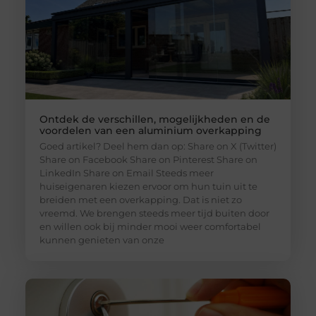
Ontdek de verschillen, mogelijkheden en de
voordelen van een aluminium overkapping
Goed artikel? Deel hem dan op: Share on X (Twitter)
Share on Facebook Share on Pinterest Share on
LinkedIn Share on Email Steeds meer
huiseigenaren kiezen ervoor om hun tuin uit te
breiden met een overkapping. Dat is niet zo
vreemd. We brengen steeds meer tijd buiten door
en willen ook bij minder mooi weer comfortabel
kunnen genieten van onze