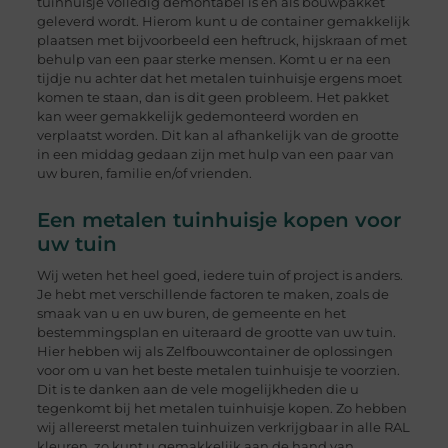
tuinhuisje volledig demontabel is en als bouwpakket
geleverd wordt. Hierom kunt u de container gemakkelijk
plaatsen met bijvoorbeeld een heftruck, hijskraan of met
behulp van een paar sterke mensen. Komt u er na een
tijdje nu achter dat het metalen tuinhuisje ergens moet
komen te staan, dan is dit geen probleem. Het pakket
kan weer gemakkelijk gedemonteerd worden en
verplaatst worden. Dit kan al afhankelijk van de grootte
in een middag gedaan zijn met hulp van een paar van
uw buren, familie en/of vrienden.
Een metalen tuinhuisje kopen voor
uw tuin
Wij weten het heel goed, iedere tuin of project is anders.
Je hebt met verschillende factoren te maken, zoals de
smaak van u en uw buren, de gemeente en het
bestemmingsplan en uiteraard de grootte van uw tuin.
Hier hebben wij als Zelfbouwcontainer de oplossingen
voor om u van het beste metalen tuinhuisje te voorzien.
Dit is te danken aan de vele mogelijkheden die u
tegenkomt bij het metalen tuinhuisje kopen. Zo hebben
wij allereerst metalen tuinhuizen verkrijgbaar in alle RAL
kleuren, zo kunt u gemakkelijk aan de hand van