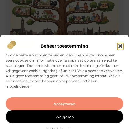
Tips voor een zorgeloze huizenverkoop in
Beheer toestemming
Utrecht
Om de beste ervaringen te bieden, gebruiken wij technologieën
Goed artikel? Deel hem dan op: Share on X (Twitter)
zoals cookies om informatie over je apparaat op te slaan en/of te
Share on Facebook Share on Pinterest Share on
raadplegen. Door in te stemmen met deze technologieën kunnen
LinkedIn Share on Email Je huis verkopen in
wij gegevens zoals surfgedrag of unieke ID's op deze site verwerken.
Utrecht: dat klinkt eenvoudiger dan het in de
Als je geen toestemming geeft of uw toestemming intrekt, kan dit
praktijk vaak is. De markt is dynamisch, de vraag is
een nadelige invloed hebben op bepaalde functies en
groot en woningen wisselen regelmatig snel van
mogelijkheden.
eigenaar. Maar dat betekent niet dat een
succesvolle transactie
Accepteren
Weigeren