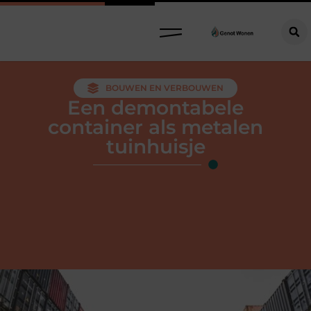
BOUWEN EN VERBOUWEN
Een demontabele
container als metalen
tuinhuisje