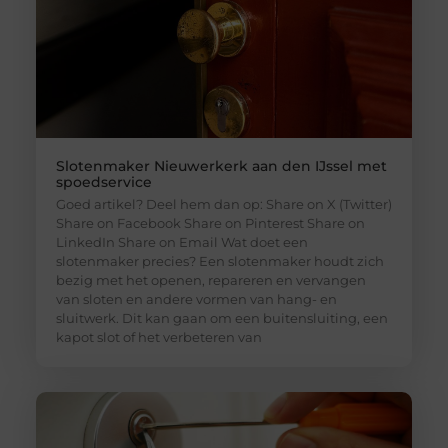
Slotenmaker Nieuwerkerk aan den IJssel met
spoedservice
Goed artikel? Deel hem dan op: Share on X (Twitter)
Share on Facebook Share on Pinterest Share on
LinkedIn Share on Email Wat doet een
slotenmaker precies? Een slotenmaker houdt zich
bezig met het openen, repareren en vervangen
van sloten en andere vormen van hang- en
sluitwerk. Dit kan gaan om een buitensluiting, een
kapot slot of het verbeteren van