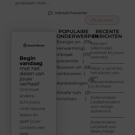
probleem met ...
Inbraak Preventie
Lees meer
POPULAIRE
RECENTE
ONDERWERPEN
BERICHTEN
Energie en
(174
Past een
verwarming
)
tafelmodel
koelkast bij jouw
Inbraak
(173
woonstijl
Begin
preventie
)
vandaag
Bouwen en
(58
met het
Waar u op let bij
het kiezen van
delen van
verbouwen
)
een
jouw
(36
assurantiekantoor
Aanbiedingen
verhaal!
)
in Arnhem
Ontmoet
Smalle tuin
(31
andere
Slotenmaker
inrichten
)
schrijvers,
Leidschendam
voor veilige
vind nieuwe
slotservice
lezers en
geef jouw
Slotenmaker
Lelystad voor
content een
deskundige
plek.