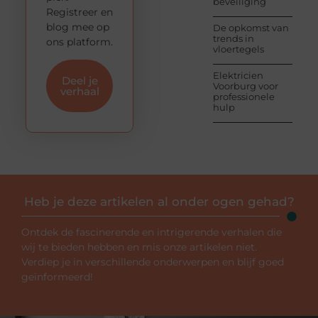
beveiliging
Registreer en
blog mee op
De opkomst van
trends in
ons platform.
vloertegels
Elektricien
Deel je
Voorburg voor
verhaal
professionele
hulp
Heb je deze artikelen al onder ogen gehad?
Ontdek de fascinerende en intrigerende verhalen die
wij te bieden hebben en mis onze artikelen niet.
Verdiep je in verschillende onderwerpen en blijf goed
geïnformeerd!