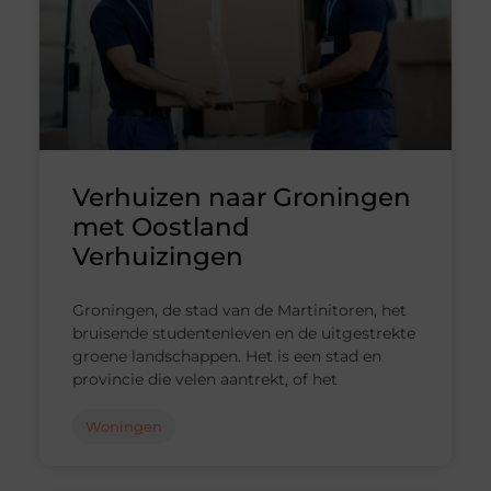
Verhuizen naar Groningen
met Oostland
Verhuizingen
Groningen, de stad van de Martinitoren, het
bruisende studentenleven en de uitgestrekte
groene landschappen. Het is een stad en
provincie die velen aantrekt, of het
Woningen