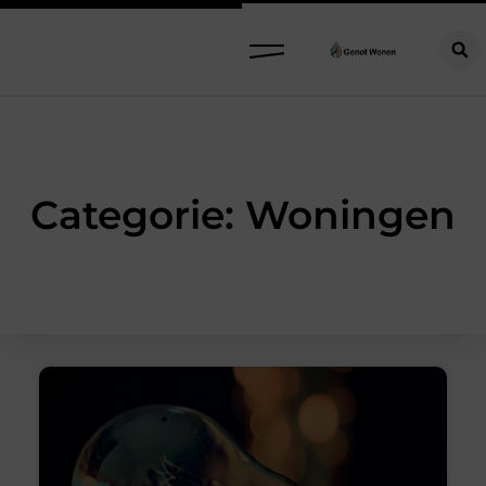
Categorie: Woningen