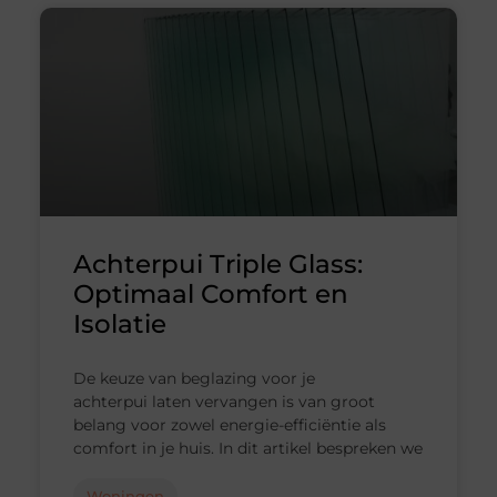
Achterpui Triple Glass:
Optimaal Comfort en
Isolatie
De keuze van beglazing voor je
achterpui laten vervangen is van groot
belang voor zowel energie-efficiëntie als
comfort in je huis. In dit artikel bespreken we
Woningen