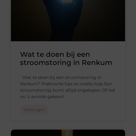
Wat te doen bij een
stroomstoring in Renkum
Wat te doen bij een stroomstoring in
Renkum? Praktische tips en snelle hulp Een
stroomstoring komt altijd ongelegen. Of het
nu ’s avonds gebeurt
Woningen