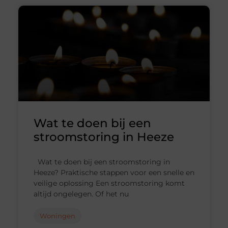
Wat te doen bij een
stroomstoring in Heeze
Wat te doen bij een stroomstoring in
Heeze? Praktische stappen voor een snelle en
veilige oplossing Een stroomstoring komt
altijd ongelegen. Of het nu
Woningen