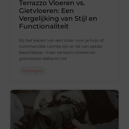
Terrazzo Vloeren vs.
Gietvloeren: Een
Vergelijking van Stijl en
Functionaliteit
Bij het kiezen van een vloer voor je huis of
commerciële ruimte zijn er tal van opties
beschikbaar, maar terrazzo vloeren en
gietvloeren behoren tot
Woningen