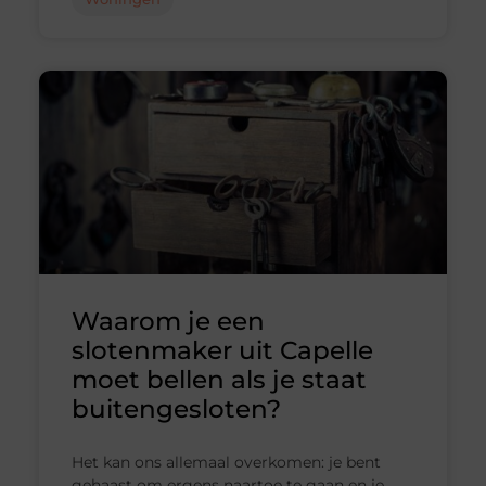
Waarom je een
slotenmaker uit Capelle
moet bellen als je staat
buitengesloten?
Het kan ons allemaal overkomen: je bent
gehaast om ergens naartoe te gaan en je