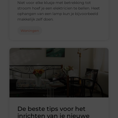
Niet voor elke klusje met betrekking tot
stroom hoef je een elektricien te bellen. Heet
ophangen van een lamp kun je bijvoorbeeld
makkelijk zelf doen.
Woningen
De beste tips voor het
inrichten van je nieuwe