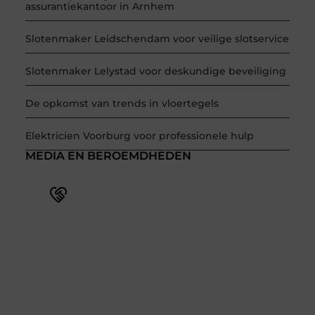
assurantiekantoor in Arnhem
Slotenmaker Leidschendam voor veilige slotservice
Slotenmaker Lelystad voor deskundige beveiliging
De opkomst van trends in vloertegels
Elektricien Voorburg voor professionele hulp
MEDIA EN BEROEMDHEDEN
Word deel van een actieve
blogcommunity
Bij ons krijg je meer dan alleen een plek om te
schrijven. Ontmoet andere schrijvers, ontvang
feedback, en laat je inspireren door de
verhalen van anderen.