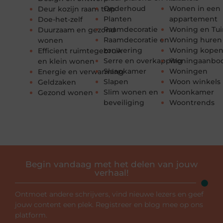
Onderhoud
Wonen in een
Deur kozijn raam trap
Planten
appartement
Doe-het-zelf
Raamdecoratie
Woning en Tui
Duurzaam en gezond
Raamdecoratie en
Woning huren
wonen
zonwering
Woning kope
Efficient ruimtegebruik
Serre en overkapping
Woningaanbo
en klein wonen
Slaapkamer
Woningen
Energie en verwarming
Slapen
Woon winkels
Geldzaken
Slim wonen en
Woonkamer
Gezond wonen
beveiliging
Woontrends
Begin vandaag met het delen van jouw
verhaal!
Ontmoet andere schrijvers, vind nieuwe lezers en geef
jouw content een plek. Registreer en blog mee op ons
platform.