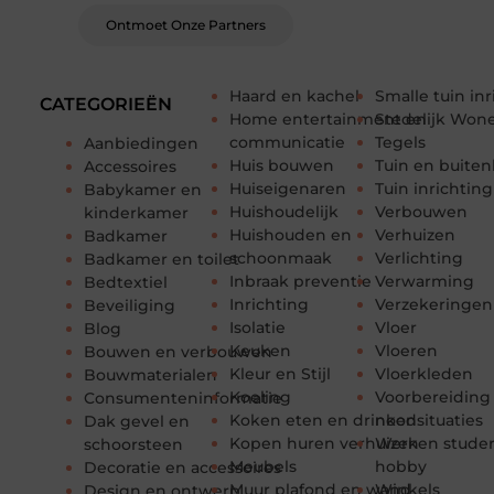
Ontmoet Onze Partners
Haard en kachel
Smalle tuin in
CATEGORIEËN
Home entertainment en
Stedelijk Won
communicatie
Tegels
Aanbiedingen
Huis bouwen
Tuin en buiten
Accessoires
Huiseigenaren
Tuin inrichting
Babykamer en
Huishoudelijk
Verbouwen
kinderkamer
Huishouden en
Verhuizen
Badkamer
schoonmaak
Verlichting
Badkamer en toilet
Inbraak preventie
Verwarming
Bedtextiel
Inrichting
Verzekeringen
Beveiliging
Isolatie
Vloer
Blog
Keuken
Vloeren
Bouwen en verbouwen
Kleur en Stijl
Vloerkleden
Bouwmaterialen
Koeling
Voorbereiding
Consumenteninformatie
Koken eten en drinken
noodsituaties
Dak gevel en
Kopen huren verhuizen
Werken stude
schoorsteen
Meubels
hobby
Decoratie en accessoires
Muur plafond en wand
Winkels
Design en ontwerp