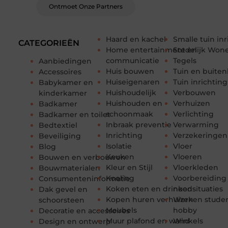
Ontmoet Onze Partners
Haard en kachel
Smalle tuin in
CATEGORIEËN
Home entertainment en
Stedelijk Won
communicatie
Tegels
Aanbiedingen
Huis bouwen
Tuin en buiten
Accessoires
Huiseigenaren
Tuin inrichting
Babykamer en
Huishoudelijk
Verbouwen
kinderkamer
Huishouden en
Verhuizen
Badkamer
schoonmaak
Verlichting
Badkamer en toilet
Inbraak preventie
Verwarming
Bedtextiel
Inrichting
Verzekeringen
Beveiliging
Isolatie
Vloer
Blog
Keuken
Vloeren
Bouwen en verbouwen
Kleur en Stijl
Vloerkleden
Bouwmaterialen
Koeling
Voorbereiding
Consumenteninformatie
Koken eten en drinken
noodsituaties
Dak gevel en
Kopen huren verhuizen
Werken stude
schoorsteen
Meubels
hobby
Decoratie en accessoires
Muur plafond en wand
Winkels
Design en ontwerp