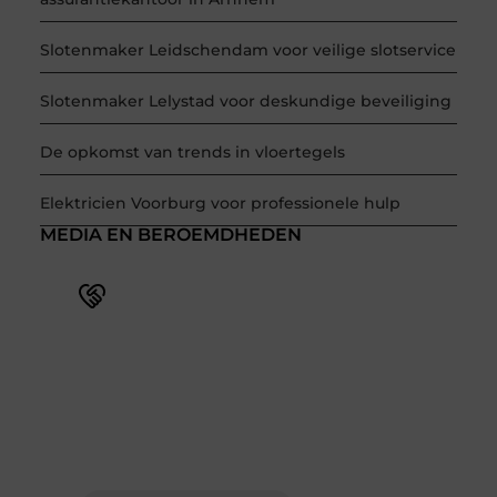
Slotenmaker Leidschendam voor veilige slotservice
Slotenmaker Lelystad voor deskundige beveiliging
De opkomst van trends in vloertegels
Elektricien Voorburg voor professionele hulp
MEDIA EN BEROEMDHEDEN
Word deel van een actieve
blogcommunity
Bij ons krijg je meer dan alleen een plek om te
schrijven. Ontmoet andere schrijvers, ontvang
feedback, en laat je inspireren door de
verhalen van anderen.