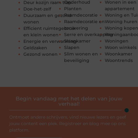
Onderhoud
Wonen in een
Deur kozijn raam trap
Planten
appartement
Doe-het-zelf
Raamdecoratie
Woning en Tui
Duurzaam en gezond
Raamdecoratie en
Woning huren
wonen
zonwering
Woning kope
Efficient ruimtegebruik
Serre en overkapping
Woningaanbo
en klein wonen
Slaapkamer
Woningen
Energie en verwarming
Slapen
Woon winkels
Geldzaken
Slim wonen en
Woonkamer
Gezond wonen
beveiliging
Woontrends
Begin vandaag met het delen van jouw
verhaal!
Ontmoet andere schrijvers, vind nieuwe lezers en geef
jouw content een plek. Registreer en blog mee op ons
platform.