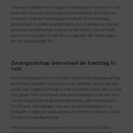
Vrouwen hebben een hogere hartslag dan mannen. Het
hart van vrouwen is doorgaans iets kleiner dan dat van
mannen, wat de hartslag beïnvloedt. Elke hartslag
produceert minder bloedstroom, dus moeten ze sneller
pompen om dezelfde output te bereiken. De normale
bpm voor vrouwen in de 20 is ongeveer 58, maar tegen
de 40 is dat eerder 60.
Zwangerschap beïnvloed de hartslag in
rust
De hartslag van een vrouw kan tijdens de zwangerschap
beïnvloed worden. Je zou kunnen denken dat er sprake
is van een hoge hartslag in rust vrouwen, maar dat is niet
het geval. Het is normaal dat de hartslag in rust van een
vrouw stijgt tijdens de zwangerschap, gemiddeld zo’n
10-20 spm. Het dragen van een groeiende baby in je
lichaam zorgt voor extra stress in het hele lichaam, ook in
je hart en bloedsomloop.
Het totale bloedvolume neemt ook toe met 30-50%
wanneer een vrouw zwanger is om de baby te voeden.