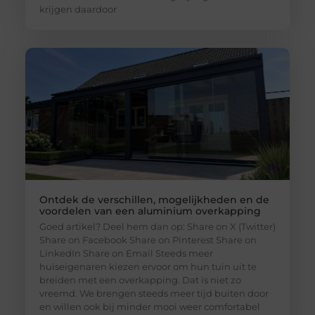
krijgen daardoor
Ontdek de verschillen, mogelijkheden en de
voordelen van een aluminium overkapping
Goed artikel? Deel hem dan op: Share on X (Twitter)
Share on Facebook Share on Pinterest Share on
LinkedIn Share on Email Steeds meer
huiseigenaren kiezen ervoor om hun tuin uit te
breiden met een overkapping. Dat is niet zo
vreemd. We brengen steeds meer tijd buiten door
en willen ook bij minder mooi weer comfortabel