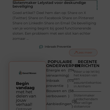
Slotenmaker Lelystad voor deskundige
beveiliging
Goed artikel? Deel hem dan op: Share on X
(Twitter) Share on Facebook Share on Pinterest
Share on LinkedIn Share on Email De beveiliging
van je woning begint bij goed functionerende
sloten. Een probleem met een slot kan echter
zomaar ...
Inbraak Preventie
Lees meer
POPULAIRE
RECENTE
ONDERWERPEN
BERICHTEN
Energie en
(174
Waar u op let bij
verwarming
)
het kiezen van
een
Inbraak
(173
assurantiekantoor
Begin
preventie
)
in Arnhem
vandaag
Bouwen en
(58
met het
Slotenmaker
delen van
verbouwen
)
Leidschendam
jouw
(36
voor veilige
Aanbiedingen
verhaal!
)
slotservice
Ontmoet