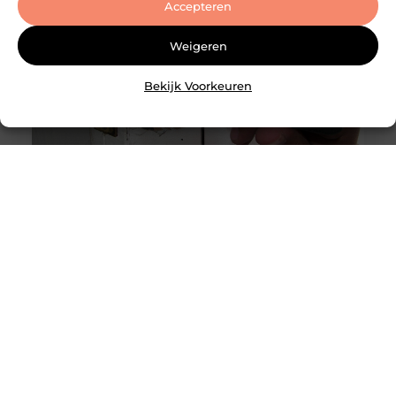
Accepteren
Weigeren
Bekijk Voorkeuren
Slotenmaker Hellevoetsluis met spoedservice
Goed artikel? Deel hem dan op: Share on X (Twitter)
Share on Facebook Share on Pinterest Share on
LinkedIn Share on Email Wat doet een
slotenmaker precies? Een slotenmaker houdt zich
bezig met het openen, vervangen en repareren
van sloten in woningen, bedrijfspanden en
voertuigen. In de praktijk gaat het vaak om
situaties waarin mensen zichzelf hebben
buitengesloten, een sleutel