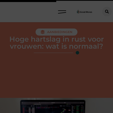
AANBIEDINGEN
Hoge hartslag in rust voor
vrouwen: wat is normaal?