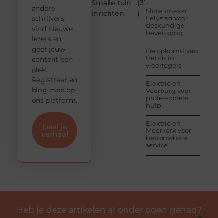
Smalle tuin
(31
andere
Slotenmaker
inrichten
)
schrijvers,
Lelystad voor
deskundige
vind nieuwe
beveiliging
lezers en
geef jouw
De opkomst van
trends in
content een
vloertegels
plek.
Registreer en
Elektricien
blog mee op
Voorburg voor
professionele
ons platform.
hulp
Elektricien
Deel je
Meerkerk voor
verhaal
betrouwbare
service
Heb je deze artikelen al onder ogen gehad?