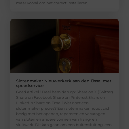
maar vooral om het correct installeren,
Slotenmaker Nieuwerkerk aan den IJssel met
spoedservice
Goed artikel? Deel hem dan op: Share on X (Twitter)
Share on Facebook Share on Pinterest Share on
LinkedIn Share on Email Wat doet een
slotenmaker precies? Een slotenmaker houdt zich
bezig met het openen, repareren en vervangen
van sloten en andere vormen van hang- en
sluitwerk. Dit kan gaan om een buitensluiting, een