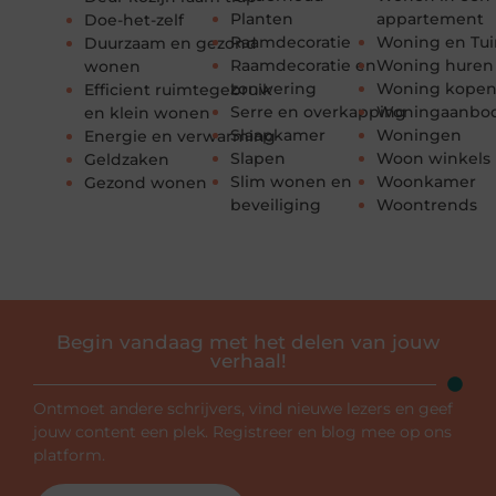
Planten
appartement
Doe-het-zelf
Raamdecoratie
Woning en Tui
Duurzaam en gezond
Raamdecoratie en
Woning huren
wonen
zonwering
Woning kope
Efficient ruimtegebruik
Serre en overkapping
Woningaanbo
en klein wonen
Slaapkamer
Woningen
Energie en verwarming
Slapen
Woon winkels
Geldzaken
Slim wonen en
Woonkamer
Gezond wonen
beveiliging
Woontrends
Begin vandaag met het delen van jouw
verhaal!
Ontmoet andere schrijvers, vind nieuwe lezers en geef
jouw content een plek. Registreer en blog mee op ons
platform.