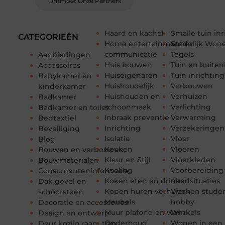
Ontmoet Onze Partners
Haard en kachel
Smalle tuin in
CATEGORIEËN
Home entertainment en
Stedelijk Won
communicatie
Tegels
Aanbiedingen
Huis bouwen
Tuin en buiten
Accessoires
Huiseigenaren
Tuin inrichting
Babykamer en
Huishoudelijk
Verbouwen
kinderkamer
Huishouden en
Verhuizen
Badkamer
schoonmaak
Verlichting
Badkamer en toilet
Inbraak preventie
Verwarming
Bedtextiel
Inrichting
Verzekeringen
Beveiliging
Isolatie
Vloer
Blog
Keuken
Vloeren
Bouwen en verbouwen
Kleur en Stijl
Vloerkleden
Bouwmaterialen
Koeling
Voorbereiding
Consumenteninformatie
Koken eten en drinken
noodsituaties
Dak gevel en
Kopen huren verhuizen
Werken stude
schoorsteen
Meubels
hobby
Decoratie en accessoires
Muur plafond en wand
Winkels
Design en ontwerp
Onderhoud
Wonen in een
Deur kozijn raam trap