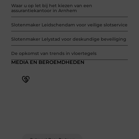
Waar u op let bij het kiezen van een
assurantiekantoor in Arnhem
Slotenmaker Leidschendam voor veilige slotservice
Slotenmaker Lelystad voor deskundige beveiliging
De opkomst van trends in vloertegels
MEDIA EN BEROEMDHEDEN
Word deel van een actieve
blogcommunity
Bij ons krijg je meer dan alleen een plek om te
schrijven. Ontmoet andere schrijvers, ontvang
feedback, en laat je inspireren door de
verhalen van anderen.