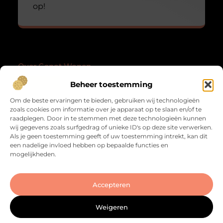
op!
Over Genot Wonen
“Wonen wordt een genietmoment.”
Beheer toestemming
Genotwonen.nl laat je anders kijken naar je huis en
Om de beste ervaringen te bieden, gebruiken wij technologieën
dagelijks leven. Blogs vol inspiratie, plezier en de
zoals cookies om informatie over je apparaat op te slaan en/of te
kunst van genieten in het alledaagse.
raadplegen. Door in te stemmen met deze technologieën kunnen
wij gegevens zoals surfgedrag of unieke ID's op deze site verwerken.
Onze informatie
Als je geen toestemming geeft of uw toestemming intrekt, kan dit
een nadelige invloed hebben op bepaalde functies en
Kwaliteit Backlinks Kopen: Zo Vergroot Jij de Autoriteit van je Website
Geld Verdienen met Links: Zo Zet Jij Jouw Website om in een Inkomstenbron
mogelijkheden.
Bericht categorie
Accepteren
Weigeren