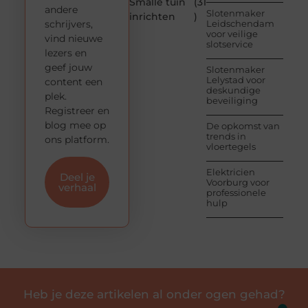
Smalle tuin
(31
andere
Slotenmaker
inrichten
)
schrijvers,
Leidschendam
voor veilige
vind nieuwe
slotservice
lezers en
geef jouw
Slotenmaker
Lelystad voor
content een
deskundige
plek.
beveiliging
Registreer en
blog mee op
De opkomst van
trends in
ons platform.
vloertegels
Elektricien
Deel je
Voorburg voor
verhaal
professionele
hulp
Heb je deze artikelen al onder ogen gehad?