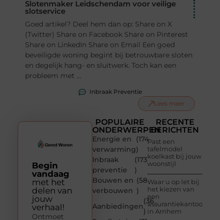
Slotenmaker Leidschendam voor veilige
slotservice
Goed artikel? Deel hem dan op: Share on X
(Twitter) Share on Facebook Share on Pinterest
Share on LinkedIn Share on Email Een goed
beveiligde woning begint bij betrouwbare sloten
en degelijk hang- en sluitwerk. Toch kan een
probleem met ...
Inbraak Preventie
Lees meer
POPULAIRE
RECENTE
ONDERWERPEN
BERICHTEN
Energie en
(174
Past een
verwarming
)
tafelmodel
koelkast bij jouw
Inbraak
(173
woonstijl
Begin
preventie
)
vandaag
Bouwen en
(58
met het
Waar u op let bij
het kiezen van
delen van
verbouwen
)
een
jouw
(36
assurantiekantoor
Aanbiedingen
verhaal!
)
in Arnhem
Ontmoet