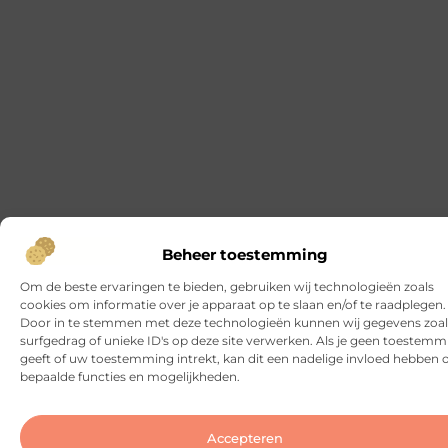
buitengesloten, een sleutel
Steigerbouw Amsterdam: alles wat je moet
weten
Goed artikel? Deel hem dan op: Share on X (Twitter)
Share on Facebook Share on Pinterest Share on
LinkedIn Share on Email Wat is steigerbouw
precies? Steigerbouw in Amsterdam is essentieel
voor bouw- en renovatieprojecten. Zonder een
goede steiger is het moeilijk om veilig te werken
aan gevels, dakranden of hoge constructies.