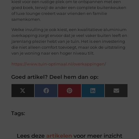
kiest voor een rustige plek om te ontspannen met een
goed boek, terwijl de ander een complete buitenkeuken
of luxe lounge creëert waar vrienden en familie
samenkomen.
Welke invulling je ook kiest, een kwalitatieve aluminium
overkapping zorgt ervoor dat je veel vaker buiten leeft en
jarenlang plezier hebt van je tuin. Het is een investering
die niet alleen comfort toevoegt, maar ook de uitstraling
van je woning naar een hoger niveau tilt.
https://www.tuin-optimaal.nl/overkappingen/
Goed artikel? Deel hem dan op:
X
Facebook
Pinterest
LinkedIn
Email
(Twitter)
Tags:
Lees deze
artikelen
voor meer inzicht