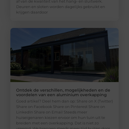
af van de kwaliteit van het hang- en sluitwerk.
Deuren en sloten worden dagelijks gebruikt en
krijgen daardoor
Ontdek de verschillen, mogelijkheden en de
voordelen van een aluminium overkapping
Goed artikel? Deel hem dan op: Share on X (Twitter)
Share on Facebook Share on Pinterest Share on
LinkedIn Share on Email Steeds meer
huiseigenaren kiezen ervoor om hun tuin uit te
breiden met een overkapping. Dat is niet zo
vreemd. We brengen steeds meer tijd buiten door