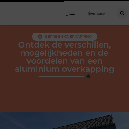
SERRE EN OVERKAPPING
Ontdek de verschillen,
mogelijkheden en de
voordelen van een
aluminium overkapping