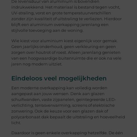
De levensduur van aluminium is bovendien
indrukwekkend. Het materiaal is bestand tegen vocht,
UV-straling, vorst en grote temperatuurverschillen
zonder zijn kwaliteit of uitstraling te verliezen. Hierdoor
blijft een aluminium overkapping jarenlang een
stijlvolle toevoeging aan de woning.
Wie kiest voor aluminium kiest eigenlijk voor gemak.
Geen jaarlijks onderhoud, geen verkleuring en geen
zorgen over houtrot of roest. Alleen jarenlang genieten
van een hoogwaardige buitenruimte die er ook na vele
jaren nog modern uitziet.
Eindeloos veel mogelijkheden
Een moderne overkapping kan volledig worden
aangepast aan jouw wensen. Denk aan glazen
schuifwanden, vaste zijpanelen, geïntegreerde LED-
verlichting, terrasverwarming, screens of elektrische
zonwering. Ook de keuze voor een glazen dak of
polycarbonaat dak bepaalt de uitstraling en hoeveelheid
licht.
Daardoor is geen enkele overkapping hetzelfde. De één