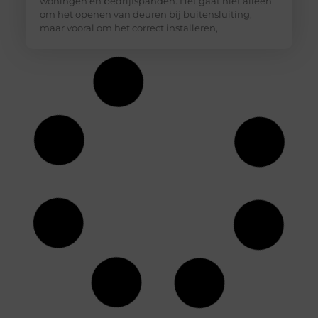
woningen en bedrijfspanden. Het gaat niet alleen
om het openen van deuren bij buitensluiting,
maar vooral om het correct installeren,
Slotenmaker Nieuwerkerk aan den IJssel met
spoedservice
Goed artikel? Deel hem dan op: Share on X (Twitter)
Share on Facebook Share on Pinterest Share on
LinkedIn Share on Email Wat doet een
slotenmaker precies? Een slotenmaker houdt zich
bezig met het openen, repareren en vervangen
van sloten en andere vormen van hang- en