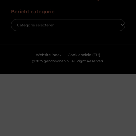
eigenaar. Maar dat betekent niet dat een
een nadelige invloed hebben op bepaalde functies en
succesvolle transactie
mogelijkheden.
Accepteren
Weigeren
Bekijk Voorkeuren
Slotenmaker Bodegraven voor betrouwbare
slotenservice
Goed artikel? Deel hem dan op: Share on X (Twitter)
Share on Facebook Share on Pinterest Share on
LinkedIn Share on Email Zorgeloos wonen met
veilige sloten Goede sloten zijn een belangrijk
onderdeel van de beveiliging van je woning of
bedrijfspand. Ze beschermen niet alleen je
eigendommen, maar zorgen er ook voor dat je met