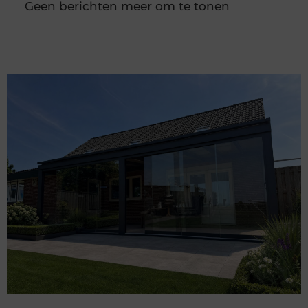
sluitwerk. Dit kan gaan om een buitensluiting, een
kapot slot of het verbeteren van
Slotenmaker Haaften voor snelle en veilige
hulp
Goed artikel? Deel hem dan op: Share on X (Twitter)
Share on Facebook Share on Pinterest Share on
LinkedIn Share on Email Waarom een ervaren
slotenmaker onmisbaar is Goede sloten zijn
onmisbaar voor de veiligheid van je woning of
bedrijfspand. Ze beschermen niet alleen je