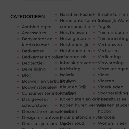
Haard en kachel
Smalle tuin in
CATEGORIEËN
Home entertainment en
Stedelijk Won
communicatie
Tegels
Aanbiedingen
Huis bouwen
Tuin en buiten
Accessoires
Huiseigenaren
Tuin inrichting
Babykamer en
Huishoudelijk
Verbouwen
kinderkamer
Huishouden en
Verhuizen
Badkamer
schoonmaak
Verlichting
Badkamer en toilet
Inbraak preventie
Verwarming
Bedtextiel
Inrichting
Verzekeringen
Beveiliging
Isolatie
Vloer
Blog
Keuken
Vloeren
Bouwen en verbouwen
Kleur en Stijl
Vloerkleden
Bouwmaterialen
Koeling
Voorbereiding
Consumenteninformatie
Koken eten en drinken
noodsituaties
Dak gevel en
Kopen huren verhuizen
Werken stude
schoorsteen
Meubels
hobby
Decoratie en accessoires
Muur plafond en wand
Winkels
Design en ontwerp
Onderhoud
Wonen in een
Deur kozijn raam trap