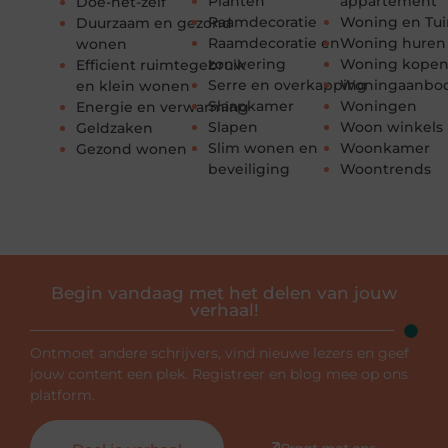
Planten
appartement
Doe-het-zelf
Raamdecoratie
Woning en Tui
Duurzaam en gezond
Raamdecoratie en
Woning huren
wonen
zonwering
Woning kope
Efficient ruimtegebruik
Serre en overkapping
Woningaanbo
en klein wonen
Slaapkamer
Woningen
Energie en verwarming
Slapen
Woon winkels
Geldzaken
Slim wonen en
Woonkamer
Gezond wonen
beveiliging
Woontrends
Begin vandaag met het delen van jouw
verhaal!
Ontmoet andere schrijvers, vind nieuwe lezers en geef
jouw content een plek. Registreer en blog mee op ons
platform.
Praat met ons