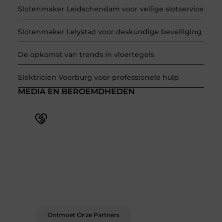
Slotenmaker Leidschendam voor veilige slotservice
Slotenmaker Lelystad voor deskundige beveiliging
De opkomst van trends in vloertegels
Elektricien Voorburg voor professionele hulp
MEDIA EN BEROEMDHEDEN
Word deel van een actieve
blogcommunity
Bij ons krijg je meer dan alleen een plek om te
schrijven. Ontmoet andere schrijvers, ontvang
feedback, en laat je inspireren door de
verhalen van anderen.
Ontmoet Onze Partners