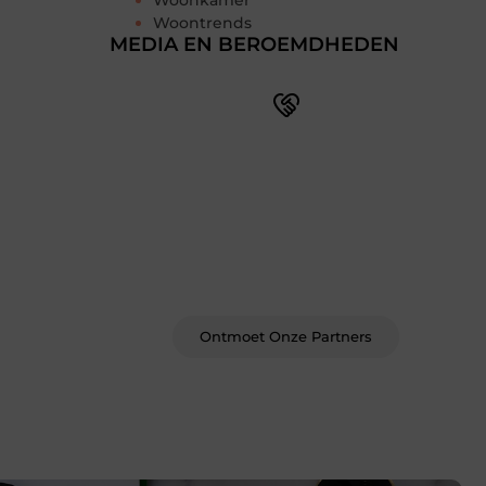
Woonkamer
Woontrends
MEDIA EN BEROEMDHEDEN
Word deel van een actieve
blogcommunity
Bij ons krijg je meer dan alleen een
plek om te schrijven. Ontmoet andere
schrijvers, ontvang feedback, en laat je
inspireren door de verhalen van
anderen.
Ontmoet Onze Partners