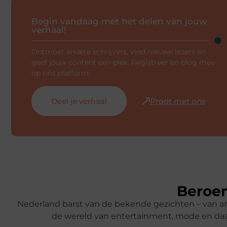
Begin vandaag met het delen van jouw
verhaal!
Ontmoet andere schrijvers, vind nieuwe lezers en
geef jouw content een plek. Registreer en blog mee
op ons platform.
Deel je verhaal
Praat met ons
Beroem
Nederland barst van de bekende gezichten – van ar
de wereld van entertainment, mode en daa