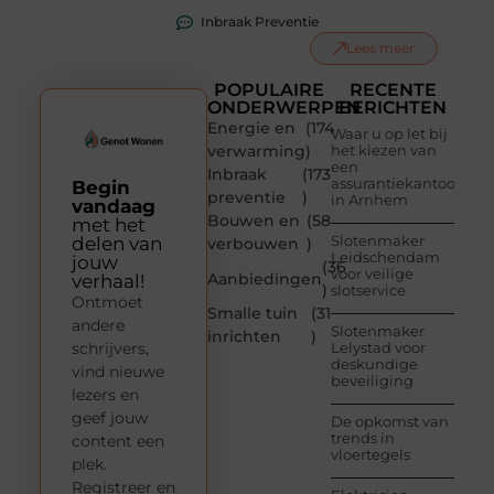
Inbraak Preventie
Lees meer
POPULAIRE
RECENTE
ONDERWERPEN
BERICHTEN
Energie en
(174
Waar u op let bij
verwarming
)
het kiezen van
een
Inbraak
(173
assurantiekantoor
Begin
preventie
)
in Arnhem
vandaag
Bouwen en
(58
met het
Slotenmaker
delen van
verbouwen
)
Leidschendam
jouw
(36
voor veilige
Aanbiedingen
verhaal!
)
slotservice
Ontmoet
Smalle tuin
(31
andere
Slotenmaker
inrichten
)
schrijvers,
Lelystad voor
deskundige
vind nieuwe
beveiliging
lezers en
geef jouw
De opkomst van
trends in
content een
vloertegels
plek.
Registreer en