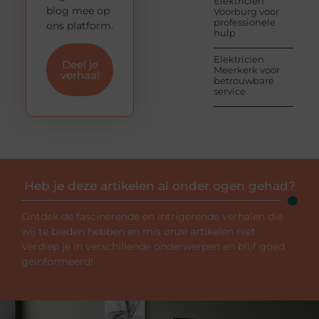
Elektricien
blog mee op
Voorburg voor
professionele
ons platform.
hulp
Elektricien
Deel je
Meerkerk voor
verhaal
betrouwbare
service
Heb je deze artikelen al onder ogen gehad?
Ontdek de fascinerende en intrigerende verhalen die
wij te bieden hebben en mis onze artikelen niet.
Verdiep je in verschillende onderwerpen en blijf goed
geïnformeerd!