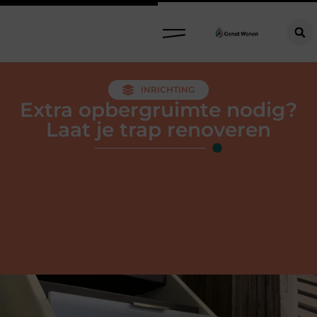
INRICHTING
Extra opbergruimte nodig?
Laat je trap renoveren