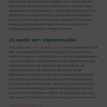
lades onder je treden laten maken, een uitschuifbare
kast kiezen of zelf met een idee komen. Wat voor soort
opbergruimte het beste bij je past, is afhankelijk van de
spullen die je kwijt wilt. Wil jij graag een plek hebben
waar je je stofzuiger veilig kunt wegzetten? Dan is een
trapkast de beste optie. Maar voor knutselspullen of
kinderspeelgoed bieden lades uitkomst.
Zo werkt een traprenovatie
Wil jij een
trap met opbergruimte
laten realiseren? Maak
dan een afspraak met een adviseur. Hij neemt je trap
onder de loep en vertelt je daarna wat de mogelijkheden
voor jouw trap zijn. Ben je het met zijn ideeën eens, dan
maak je meteen een afspraak. Op de dag van de
renovatie komen de monteurs van Stairz op de
afgesproken tijd bij je langs. Alles wat ze nodig hebben
om je trap te renoveren, nemen ze zelf mee. Na afloop
ruimen ze ook zelf weer op. Daarna kun je met je eigen
opruimbeurt beginnen. Zodra je eindelijk alle spullen
kwijt kunt die voorheen altijd in de weg lagen, gaat de
rest vanzelf. Zo helpt Stairz je met je grote schoonmaak!
https://www.stairz.nl/