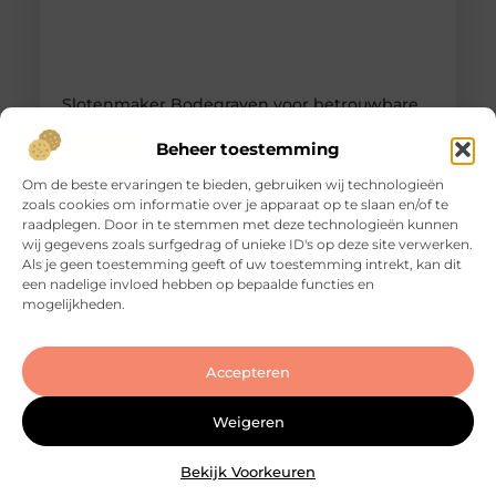
Slotenmaker Bodegraven voor betrouwbare
slotenservice
Goed artikel? Deel hem dan op: Share on X (Twitter)
Beheer toestemming
Share on Facebook Share on Pinterest Share on
Om de beste ervaringen te bieden, gebruiken wij technologieën
LinkedIn Share on Email Zorgeloos wonen met
zoals cookies om informatie over je apparaat op te slaan en/of te
veilige sloten Goede sloten zijn een belangrijk
raadplegen. Door in te stemmen met deze technologieën kunnen
onderdeel van de beveiliging van je woning of
wij gegevens zoals surfgedrag of unieke ID's op deze site verwerken.
bedrijfspand. Ze beschermen niet alleen je
Als je geen toestemming geeft of uw toestemming intrekt, kan dit
eigendommen, maar zorgen er ook voor dat je met
een nadelige invloed hebben op bepaalde functies en
een gerust gevoel de deur
mogelijkheden.
Accepteren
Weigeren
Bekijk Voorkeuren