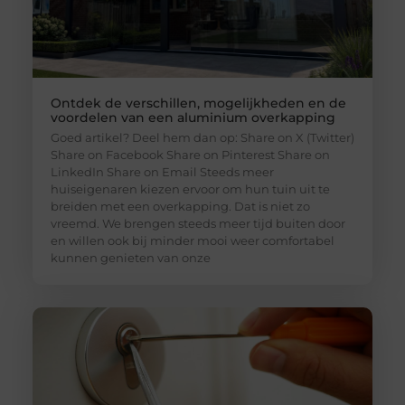
Ontdek de verschillen, mogelijkheden en de
voordelen van een aluminium overkapping
Goed artikel? Deel hem dan op: Share on X (Twitter)
Share on Facebook Share on Pinterest Share on
LinkedIn Share on Email Steeds meer
huiseigenaren kiezen ervoor om hun tuin uit te
breiden met een overkapping. Dat is niet zo
vreemd. We brengen steeds meer tijd buiten door
en willen ook bij minder mooi weer comfortabel
kunnen genieten van onze