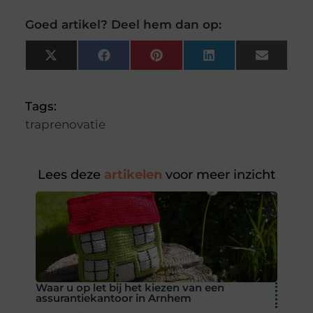
Goed artikel? Deel hem dan op:
X
Facebook
Pinterest
LinkedIn
Email
(Twitter)
Tags:
traprenovatie
Lees deze
artikelen
voor meer inzicht
Waar u op let bij het kiezen van een
assurantiekantoor in Arnhem