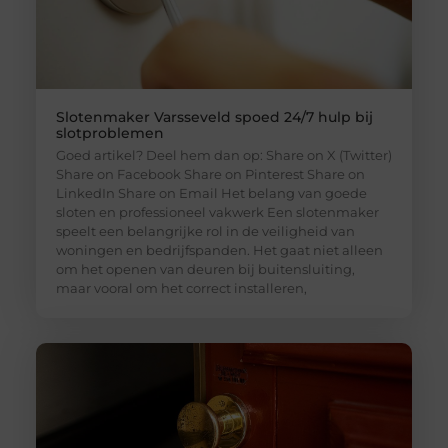
Slotenmaker Varsseveld spoed 24/7 hulp bij
slotproblemen
Goed artikel? Deel hem dan op: Share on X (Twitter)
Share on Facebook Share on Pinterest Share on
LinkedIn Share on Email Het belang van goede
sloten en professioneel vakwerk Een slotenmaker
speelt een belangrijke rol in de veiligheid van
woningen en bedrijfspanden. Het gaat niet alleen
om het openen van deuren bij buitensluiting,
maar vooral om het correct installeren,