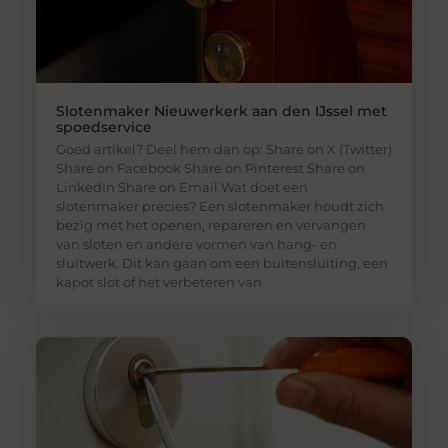
Slotenmaker Nieuwerkerk aan den IJssel met
spoedservice
Goed artikel? Deel hem dan op: Share on X (Twitter)
Share on Facebook Share on Pinterest Share on
LinkedIn Share on Email Wat doet een
slotenmaker precies? Een slotenmaker houdt zich
bezig met het openen, repareren en vervangen
van sloten en andere vormen van hang- en
sluitwerk. Dit kan gaan om een buitensluiting, een
kapot slot of het verbeteren van