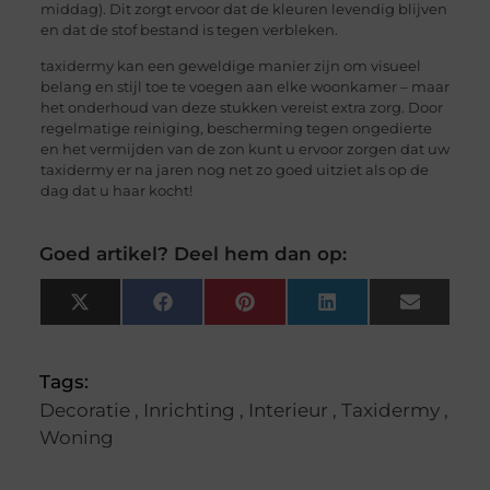
middag). Dit zorgt ervoor dat de kleuren levendig blijven
en dat de stof bestand is tegen verbleken.
taxidermy kan een geweldige manier zijn om visueel
belang en stijl toe te voegen aan elke woonkamer – maar
het onderhoud van deze stukken vereist extra zorg. Door
regelmatige reiniging, bescherming tegen ongedierte
en het vermijden van de zon kunt u ervoor zorgen dat uw
taxidermy er na jaren nog net zo goed uitziet als op de
dag dat u haar kocht!
Goed artikel? Deel hem dan op:
X
Facebook
Pinterest
LinkedIn
Email
(Twitter)
Tags:
Decoratie
,
Inrichting
,
Interieur
,
Taxidermy
,
Woning