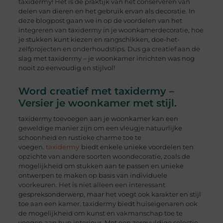
taxidermy! Het is de praktijk van het conserveren van
delen van dieren en het gebruik ervan als decoratie. In
deze blogpost gaan we in op de voordelen van het
integreren van taxidermy in je woonkamerdecoratie, hoe
je stukken kunt kiezen en rangschikken, doe-het-
zelfprojecten en onderhoudstips. Dus ga creatief aan de
slag met taxidermy – je woonkamer inrichten was nog
nooit zo eenvoudig en stijlvol!
Word creatief met taxidermy –
Versier je woonkamer met stijl.
taxidermy toevoegen aan je woonkamer kan een
geweldige manier zijn om een vleugje natuurlijke
schoonheid en rustieke charme toe te
voegen.
taxidermy
biedt enkele unieke voordelen ten
opzichte van andere soorten woondecoratie, zoals de
mogelijkheid om stukken aan te passen en unieke
ontwerpen te maken op basis van individuele
voorkeuren. Het is niet alleen een interessant
gespreksonderwerp, maar het voegt ook karakter en stijl
toe aan een kamer. taxidermy biedt huiseigenaren ook
de mogelijkheid om kunst en vakmanschap toe te
voegen aan hun interieur. Met een zorgvuldige selectie