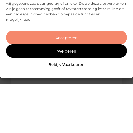
wij gegevens zoals surfgedrag of unieke ID's op deze site verwerken.
groot en woningen wisselen regelmatig snel van
Als je geen toestemming geeft of uw toestemming intrekt, kan dit
eigenaar. Maar dat betekent niet dat een
een nadelige invloed hebben op bepaalde functies en
succesvolle transactie
mogelijkheden.
Accepteren
Weigeren
Bekijk Voorkeuren
Slotenmaker Bodegraven voor betrouwbare
slotenservice
Goed artikel? Deel hem dan op: Share on X (Twitter)
Share on Facebook Share on Pinterest Share on
LinkedIn Share on Email Zorgeloos wonen met
veilige sloten Goede sloten zijn een belangrijk
onderdeel van de beveiliging van je woning of