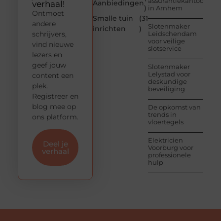
assurantiekantoor
Aanbiedingen
verhaal!
)
in Arnhem
Ontmoet
Smalle tuin
(31
andere
Slotenmaker
inrichten
)
schrijvers,
Leidschendam
voor veilige
vind nieuwe
slotservice
lezers en
geef jouw
Slotenmaker
Lelystad voor
content een
deskundige
plek.
beveiliging
Registreer en
blog mee op
De opkomst van
trends in
ons platform.
vloertegels
Elektricien
Deel je
Voorburg voor
verhaal
professionele
hulp