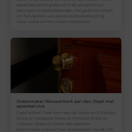
speelt een belangrijke rol in de veiligheid van
woningen en bedrijfspanden. Het gaat niet alleen
om het openen van deuren bij buitensluiting,
maar vooral om het correct installeren,
Slotenmaker Nieuwerkerk aan den IJssel met
spoedservice
Goed artikel? Deel hem dan op: Share on X (Twitter)
Share on Facebook Share on Pinterest Share on
LinkedIn Share on Email Wat doet een
slotenmaker precies? Een slotenmaker houdt zich