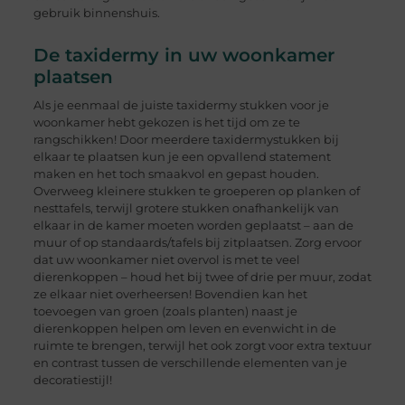
gebruik binnenshuis.
De taxidermy in uw woonkamer
plaatsen
Als je eenmaal de juiste taxidermy stukken voor je
woonkamer hebt gekozen is het tijd om ze te
rangschikken! Door meerdere taxidermystukken bij
elkaar te plaatsen kun je een opvallend statement
maken en het toch smaakvol en gepast houden.
Overweeg kleinere stukken te groeperen op planken of
nesttafels, terwijl grotere stukken onafhankelijk van
elkaar in de kamer moeten worden geplaatst – aan de
muur of op standaards/tafels bij zitplaatsen. Zorg ervoor
dat uw woonkamer niet overvol is met te veel
dierenkoppen – houd het bij twee of drie per muur, zodat
ze elkaar niet overheersen! Bovendien kan het
toevoegen van groen (zoals planten) naast je
dierenkoppen helpen om leven en evenwicht in de
ruimte te brengen, terwijl het ook zorgt voor extra textuur
en contrast tussen de verschillende elementen van je
decoratiestijl!