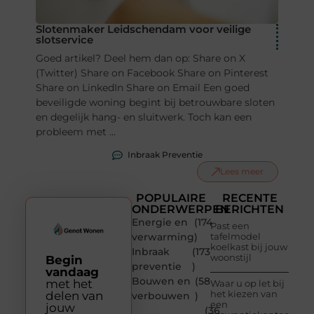
Slotenmaker Leidschendam voor veilige
slotservice
Goed artikel? Deel hem dan op: Share on X
(Twitter) Share on Facebook Share on Pinterest
Share on LinkedIn Share on Email Een goed
beveiligde woning begint bij betrouwbare sloten
en degelijk hang- en sluitwerk. Toch kan een
probleem met ...
Inbraak Preventie
Lees meer
POPULAIRE
RECENTE
ONDERWERPEN
BERICHTEN
Energie en
(174
Past een
verwarming
)
tafelmodel
koelkast bij jouw
Inbraak
(173
woonstijl
Begin
preventie
)
vandaag
Bouwen en
(58
met het
Waar u op let bij
het kiezen van
delen van
verbouwen
)
een
jouw
(36