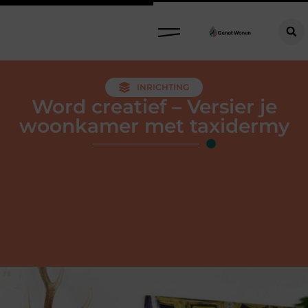
INRICHTING
Word creatief – Versier je
woonkamer met taxidermy