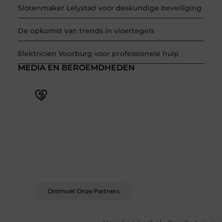
Slotenmaker Lelystad voor deskundige beveiliging
De opkomst van trends in vloertegels
Elektricien Voorburg voor professionele hulp
MEDIA EN BEROEMDHEDEN
Word deel van een actieve
blogcommunity
Bij ons krijg je meer dan alleen een plek om te
schrijven. Ontmoet andere schrijvers, ontvang
feedback, en laat je inspireren door de
verhalen van anderen.
Ontmoet Onze Partners