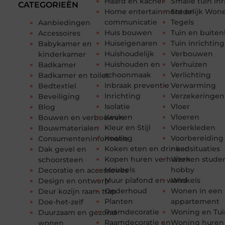
Haard en kachel
Smalle tuin in
CATEGORIEËN
Home entertainment en
Stedelijk Won
communicatie
Tegels
Aanbiedingen
Huis bouwen
Tuin en buiten
Accessoires
Huiseigenaren
Tuin inrichting
Babykamer en
Huishoudelijk
Verbouwen
kinderkamer
Huishouden en
Verhuizen
Badkamer
schoonmaak
Verlichting
Badkamer en toilet
Inbraak preventie
Verwarming
Bedtextiel
Inrichting
Verzekeringen
Beveiliging
Isolatie
Vloer
Blog
Keuken
Vloeren
Bouwen en verbouwen
Kleur en Stijl
Vloerkleden
Bouwmaterialen
Koeling
Voorbereiding
Consumenteninformatie
Koken eten en drinken
noodsituaties
Dak gevel en
Kopen huren verhuizen
Werken stude
schoorsteen
Meubels
hobby
Decoratie en accessoires
Muur plafond en wand
Winkels
Design en ontwerp
Onderhoud
Wonen in een
Deur kozijn raam trap
Planten
appartement
Doe-het-zelf
Raamdecoratie
Woning en Tui
Duurzaam en gezond
Raamdecoratie en
Woning huren
wonen