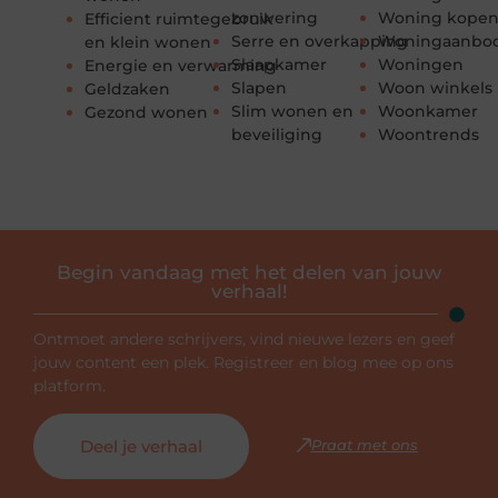
zonwering
Woning kope
Efficient ruimtegebruik
Serre en overkapping
Woningaanbo
en klein wonen
Slaapkamer
Woningen
Energie en verwarming
Slapen
Woon winkels
Geldzaken
Slim wonen en
Woonkamer
Gezond wonen
beveiliging
Woontrends
Begin vandaag met het delen van jouw
verhaal!
Ontmoet andere schrijvers, vind nieuwe lezers en geef
jouw content een plek. Registreer en blog mee op ons
platform.
Deel je verhaal
Praat met ons