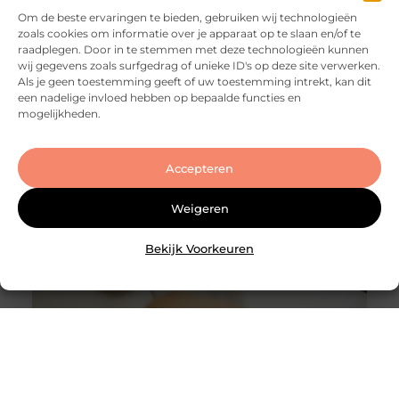
Om de beste ervaringen te bieden, gebruiken wij technologieën
Goed artikel? Deel hem dan op: Share on X (Twitter)
zoals cookies om informatie over je apparaat op te slaan en/of te
Share on Facebook Share on Pinterest Share on
raadplegen. Door in te stemmen met deze technologieën kunnen
LinkedIn Share on Email Je huis verkopen in
wij gegevens zoals surfgedrag of unieke ID's op deze site verwerken.
Utrecht: dat klinkt eenvoudiger dan het in de
Als je geen toestemming geeft of uw toestemming intrekt, kan dit
praktijk vaak is. De markt is dynamisch, de vraag is
een nadelige invloed hebben op bepaalde functies en
groot en woningen wisselen regelmatig snel van
mogelijkheden.
eigenaar. Maar dat betekent niet dat een
succesvolle transactie
Accepteren
Weigeren
Bekijk Voorkeuren
Slotenmaker Bodegraven voor betrouwbare
slotenservice