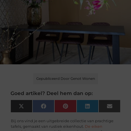
Gepubliceerd Door Genot Wonen
Goed artikel? Deel hem dan op:
X
Facebook
Pinterest
LinkedIn
Email
(Twitter)
Bij ons vind je een uitgebreide collectie van prachtige
tafels, gemaakt van rustiek eikenhout.
De eiken