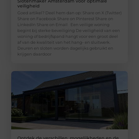
Slotenmaker Amsterdam voor optimale
veiligheid
Goed artikel? Deel hem dan op: Share on X (Twitter)
Share on Facebook Share on Pinterest Share on
LinkedIn Share on Email Een veilige woning
begint bij sterke beveiliging De veiligheid van een
woning of bedrijfspand hangt voor een groot deel
af van de kwaliteit van het hang- en sluitwerk.
Deuren en sloten worden dagelijks gebruikt en
krijgen daardoor
Ontdek de verschillen, mogelijkheden en de