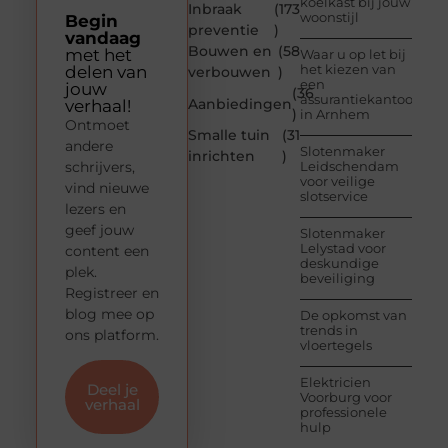
koelkast bij jouw
Inbraak
(173
woonstijl
Begin
preventie
)
vandaag
Bouwen en
(58
met het
Waar u op let bij
het kiezen van
delen van
verbouwen
)
een
jouw
(36
assurantiekantoor
Aanbiedingen
verhaal!
)
in Arnhem
Ontmoet
Smalle tuin
(31
andere
Slotenmaker
inrichten
)
schrijvers,
Leidschendam
voor veilige
vind nieuwe
slotservice
lezers en
geef jouw
Slotenmaker
Lelystad voor
content een
deskundige
plek.
beveiliging
Registreer en
blog mee op
De opkomst van
trends in
ons platform.
vloertegels
Elektricien
Deel je
Voorburg voor
verhaal
professionele
hulp