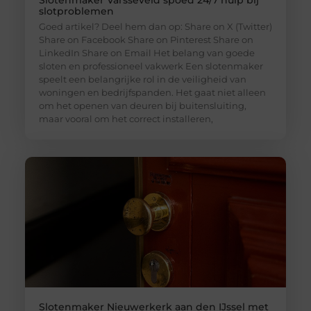
Slotenmaker Varsseveld spoed 24/7 hulp bij
slotproblemen
Goed artikel? Deel hem dan op: Share on X (Twitter)
Share on Facebook Share on Pinterest Share on
LinkedIn Share on Email Het belang van goede
sloten en professioneel vakwerk Een slotenmaker
speelt een belangrijke rol in de veiligheid van
woningen en bedrijfspanden. Het gaat niet alleen
om het openen van deuren bij buitensluiting,
maar vooral om het correct installeren,
Slotenmaker Nieuwerkerk aan den IJssel met