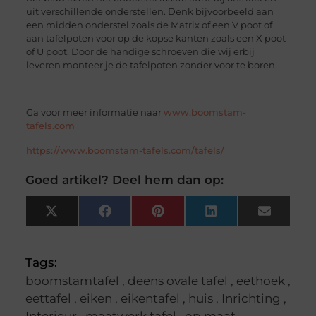
uit verschillende onderstellen. Denk bijvoorbeeld aan
een midden onderstel zoals de Matrix of een V poot of
aan tafelpoten voor op de kopse kanten zoals een X poot
of U poot. Door de handige schroeven die wij erbij
leveren monteer je de tafelpoten zonder voor te boren.
Ga voor meer informatie naar
www.boomstam-
tafels.com
https://www.boomstam-tafels.com/tafels/
Goed artikel? Deel hem dan op:
X
Facebook
Pinterest
LinkedIn
Email
(Twitter)
Tags:
boomstamtafel
,
deens ovale tafel
,
eethoek
,
eettafel
,
eiken
,
eikentafel
,
huis
,
Inrichting
,