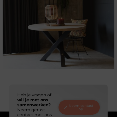
Slotenmaker Haaften voor snelle en veilige
hulp
Goed artikel? Deel hem dan op: Share on X (Twitter)
Share on Facebook Share on Pinterest Share on
LinkedIn Share on Email Waarom een ervaren
slotenmaker onmisbaar is Goede sloten zijn
onmisbaar voor de veiligheid van je woning of
bedrijfspand. Ze beschermen niet alleen je
eigendommen, maar zorgen ook voor een veilig
gevoel. Toch kunnen sloten na verloop van tijd