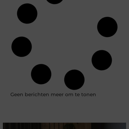
Slotenmaker Nieuwerkerk aan den IJssel met
spoedservice
Goed artikel? Deel hem dan op: Share on X (Twitter)
Share on Facebook Share on Pinterest Share on
LinkedIn Share on Email Wat doet een
slotenmaker precies? Een slotenmaker houdt zich
bezig met het openen, repareren en vervangen
van sloten en andere vormen van hang- en
sluitwerk. Dit kan gaan om een buitensluiting, een
kapot slot of het verbeteren van