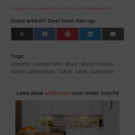
https://www.industriele-tafels.com/middenpoten/
Goed artikel? Deel hem dan op:
X
Facebook
Pinterest
LinkedIn
Email
(Twitter)
Tags:
eettafel
,
ronde tafel
,
staal
,
stalen poten
,
stalen tafelpoten
,
Table
,
tafel
,
tafelpoot
Lees deze
artikelen
voor meer inzicht