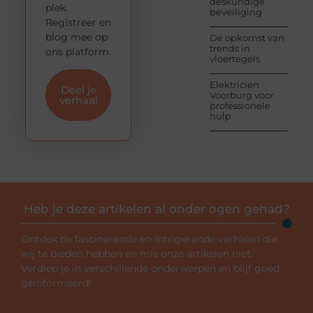
deskundige
plek.
beveiliging
Registreer en
blog mee op
De opkomst van
trends in
ons platform.
vloertegels
Elektricien
Deel je
Voorburg voor
verhaal
professionele
hulp
Heb je deze artikelen al onder ogen gehad?
Ontdek de fascinerende en intrigerende verhalen die
wij te bieden hebben en mis onze artikelen niet.
Verdiep je in verschillende onderwerpen en blijf goed
geïnformeerd!