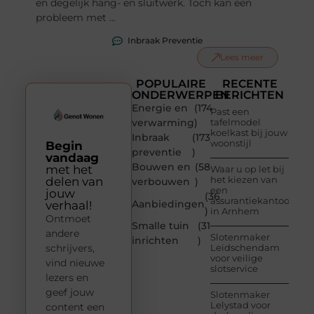
en degelijk hang- en sluitwerk. Toch kan een
probleem met ...
Inbraak Preventie
Lees meer
POPULAIRE
RECENTE
ONDERWERPEN
BERICHTEN
Energie en
(174
Past een
verwarming
)
tafelmodel
koelkast bij jouw
Inbraak
(173
woonstijl
Begin
preventie
)
vandaag
Bouwen en
(58
met het
Waar u op let bij
het kiezen van
delen van
verbouwen
)
een
jouw
(36
assurantiekantoor
Aanbiedingen
verhaal!
)
in Arnhem
Ontmoet
Smalle tuin
(31
andere
Slotenmaker
inrichten
)
schrijvers,
Leidschendam
voor veilige
vind nieuwe
slotservice
lezers en
geef jouw
Slotenmaker
Lelystad voor
content een