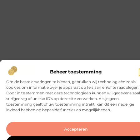
Slotenmaker Hellevoetsluis met spoedservice
Goed artikel? Deel hem dan op: Share on X (Twitter)
Share on Facebook Share on Pinterest Share on
LinkedIn Share on Email Wat doet een
slotenmaker precies? Een slotenmaker houdt zich
bezig met het openen, vervangen en repareren
van sloten in woningen, bedrijfspanden en
voertuigen. In de praktijk gaat het vaak om
situaties waarin mensen zichzelf hebben
buitengesloten, een sleutel