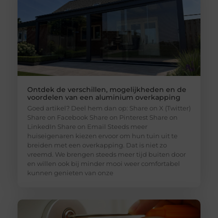
Ontdek de verschillen, mogelijkheden en de
voordelen van een aluminium overkapping
Goed artikel? Deel hem dan op: Share on X (Twitter)
Share on Facebook Share on Pinterest Share on
LinkedIn Share on Email Steeds meer
huiseigenaren kiezen ervoor om hun tuin uit te
breiden met een overkapping. Dat is niet zo
vreemd. We brengen steeds meer tijd buiten door
en willen ook bij minder mooi weer comfortabel
kunnen genieten van onze