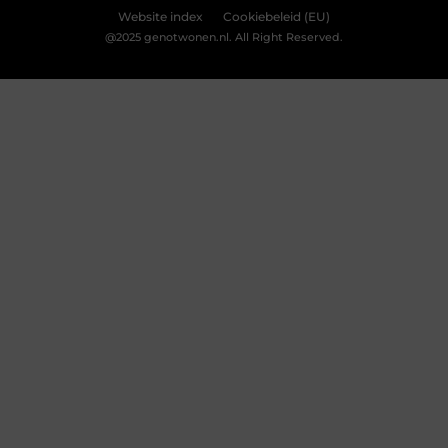
Bekijk Voorkeuren
Slotenmaker Bodegraven voor betrouwbare
slotenservice
Goed artikel? Deel hem dan op: Share on X (Twitter)
Share on Facebook Share on Pinterest Share on
LinkedIn Share on Email Zorgeloos wonen met
veilige sloten Goede sloten zijn een belangrijk
onderdeel van de beveiliging van je woning of
bedrijfspand. Ze beschermen niet alleen je
eigendommen, maar zorgen er ook voor dat je met
een gerust gevoel de deur