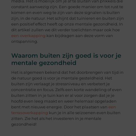
media. Het is moeilijk om je af te sluiten van prikkels die
constant aanwezig zijn. Een goede manier om tot rust te
komen en even weg te zijn van deze signalen is buiten
zijn, in de natuur. Het schijnt dat tuinieren en buiten zijn
een positief effect heeft op onze mentale gezondheid. In
dit artikel zullen we dit verder toelichten maar ook hoe
een overkapping
kan bijdragen aan deze vorm van
ontspanning.
Waarom buiten zijn goed is voor je
mentale gezondheid
Het is algemeen bekend dat het doorbrengen van tijd in
de natuur goed is voor je mentale gesteldheid. Het
buiten zijn verlaagt je stressniveau en verbetert je
concentratie en focus. Zelfs een korte wandeling of even
buiten zitten in je tuin kan er al voor zorgen dat je je
hoofd even leeg maakt en weer helemaal opgeladen
bent met nieuwe energie. Door het plaatsen van
een
terrasoverkapping
kun je in alle seizoenen even buiten
zitten. Zie het als het investeren in je mentale
gezondheid!