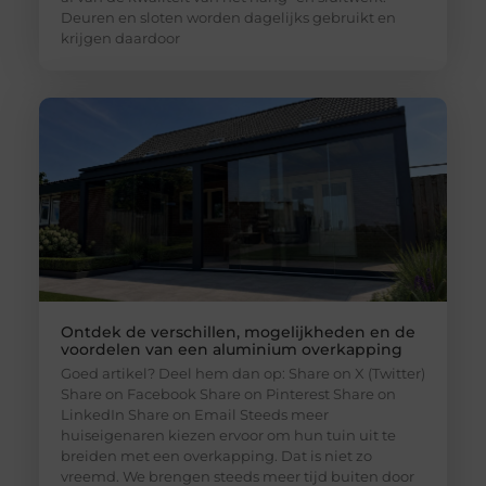
Deuren en sloten worden dagelijks gebruikt en
krijgen daardoor
Ontdek de verschillen, mogelijkheden en de
voordelen van een aluminium overkapping
Goed artikel? Deel hem dan op: Share on X (Twitter)
Share on Facebook Share on Pinterest Share on
LinkedIn Share on Email Steeds meer
huiseigenaren kiezen ervoor om hun tuin uit te
breiden met een overkapping. Dat is niet zo
vreemd. We brengen steeds meer tijd buiten door