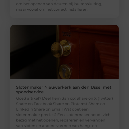
om het openen van deuren bij buitensluiting,
maar vooral om het correct installeren,
Slotenmaker Nieuwerkerk aan den IJssel met
spoedservice
Goed artikel? Deel hem dan op: Share on X (Twitter)
Share on Facebook Share on Pinterest Share on
LinkedIn Share on Email Wat doet een
slotenmaker precies? Een slotenmaker houdt zich
bezig met het openen, repareren en vervangen
van sloten en andere vormen van hang- en