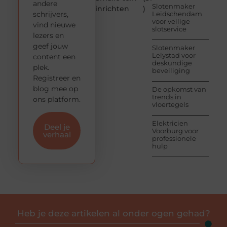
andere
Slotenmaker
inrichten
)
schrijvers,
Leidschendam
voor veilige
vind nieuwe
slotservice
lezers en
geef jouw
Slotenmaker
Lelystad voor
content een
deskundige
plek.
beveiliging
Registreer en
blog mee op
De opkomst van
trends in
ons platform.
vloertegels
Elektricien
Deel je
Voorburg voor
verhaal
professionele
hulp
Heb je deze artikelen al onder ogen gehad?