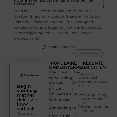
Slotenmaker Leidschendam voor veilige
slotservice
Goed artikel? Deel hem dan op: Share on X
(Twitter) Share on Facebook Share on Pinterest
Share on LinkedIn Share on Email Een goed
beveiligde woning begint bij betrouwbare sloten
en degelijk hang- en sluitwerk. Toch kan een
probleem met ...
Inbraak Preventie
Lees meer
POPULAIRE
RECENTE
ONDERWERPEN
BERICHTEN
Energie en
(174
Past een
verwarming
)
tafelmodel
koelkast bij jouw
Inbraak
(173
woonstijl
Begin
preventie
)
vandaag
Bouwen en
(58
met het
Waar u op let bij
het kiezen van
delen van
verbouwen
)
een
jouw
(36
assurantiekantoor
Aanbiedingen
verhaal!
)
in Arnhem
Ontmoet
Smalle tuin
(31