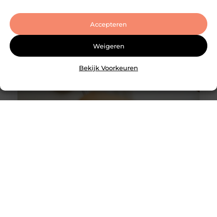
succesvolle transactie
Accepteren
Weigeren
Bekijk Voorkeuren
Slotenmaker Bodegraven voor betrouwbare
slotenservice
Goed artikel? Deel hem dan op: Share on X (Twitter)
Share on Facebook Share on Pinterest Share on
LinkedIn Share on Email Zorgeloos wonen met
veilige sloten Goede sloten zijn een belangrijk
onderdeel van de beveiliging van je woning of
bedrijfspand. Ze beschermen niet alleen je
eigendommen, maar zorgen er ook voor dat je met