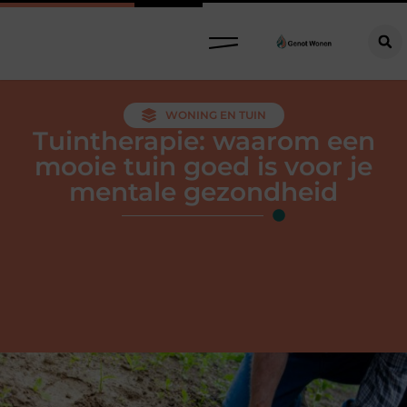
WONING EN TUIN
Tuintherapie: waarom een
mooie tuin goed is voor je
mentale gezondheid