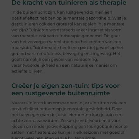
De kracht van tuinieren als therapie
In de buitenlucht zijn, kan rustgevend zijn en een
positief effect hebben op je mentale gezondheid. Wist je
dat tuinieren ook een grote rol kan spelen in je mentale
welzijn? Tuinieren wordt steeds vaker ingezet als vorm
van therapie: ook wel tuintherapie genoemd. Dit gaat
van het verzorgen van planten tot het creëren van een
moestuin. Tuintherapie heeft een positief gevoel op het
gebied van mindfulness, beweging en zingeving. Het
geeft namelijk een gevoel van voldoening,
verantwoordelijkheid en een natuurlijke manier om
actief te blijven.
Creëer je eigen zen-tuin: tips voor
een rustgevende buitenruimte
Naast tuinieren kan ontspannen in je tuin zitten ook een
positief effect hebben op je mentale gesteldheid. Door
het toevoegen van de juiste elementen kan je tuin een
echte zen-oase worden. Zo kan je er bijvoorbeeld voor
kiezen om onder je overkapping een loungebank neer te
zetten met heaters. Zo kun je in elk seizoen met goed of
slecht weer genieten van je buitenruimte.