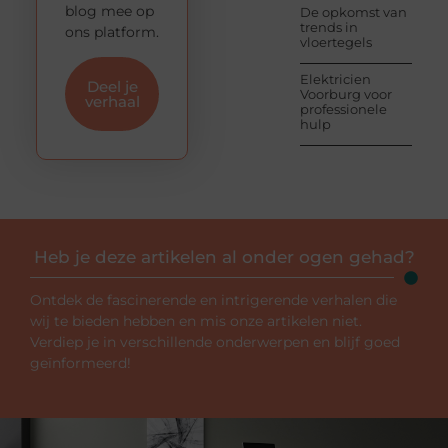
blog mee op
De opkomst van
trends in
ons platform.
vloertegels
Elektricien
Deel je
Voorburg voor
verhaal
professionele
hulp
Heb je deze artikelen al onder ogen gehad?
Ontdek de fascinerende en intrigerende verhalen die
wij te bieden hebben en mis onze artikelen niet.
Verdiep je in verschillende onderwerpen en blijf goed
geïnformeerd!