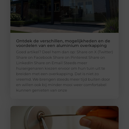
Ontdek de verschillen, mogelijkheden en de
voordelen van een aluminium overkapping
Goed artikel? Deel hem dan op: Share on X (Twitter)
Share on Facebook Share on Pinterest Share on
LinkedIn Share on Email Steeds meer
huiseigenaren kiezen ervoor om hun tuin uit te
breiden met een overkapping. Dat is niet zo
vreemd. We brengen steeds meer tijd buiten door
en willen ook bij minder mooi weer comfortabel
kunnen genieten van onze