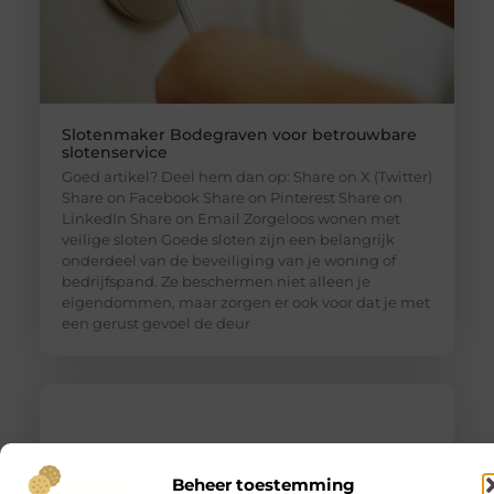
Slotenmaker Bodegraven voor betrouwbare
slotenservice
Goed artikel? Deel hem dan op: Share on X (Twitter)
Share on Facebook Share on Pinterest Share on
LinkedIn Share on Email Zorgeloos wonen met
veilige sloten Goede sloten zijn een belangrijk
onderdeel van de beveiliging van je woning of
bedrijfspand. Ze beschermen niet alleen je
eigendommen, maar zorgen er ook voor dat je met
een gerust gevoel de deur
Beheer toestemming