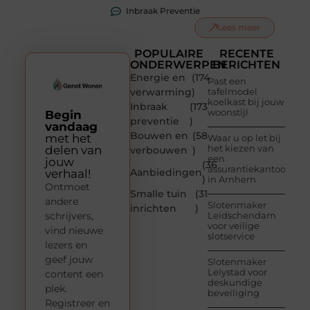
Inbraak Preventie
Lees meer
POPULAIRE
RECENTE
ONDERWERPEN
BERICHTEN
Energie en
(174
Past een
verwarming
)
tafelmodel
koelkast bij jouw
Inbraak
(173
woonstijl
Begin
preventie
)
vandaag
Bouwen en
(58
met het
Waar u op let bij
het kiezen van
delen van
verbouwen
)
een
jouw
(36
assurantiekantoor
Aanbiedingen
verhaal!
)
in Arnhem
Ontmoet
Smalle tuin
(31
andere
Slotenmaker
inrichten
)
schrijvers,
Leidschendam
voor veilige
vind nieuwe
slotservice
lezers en
geef jouw
Slotenmaker
Lelystad voor
content een
deskundige
plek.
beveiliging
Registreer en