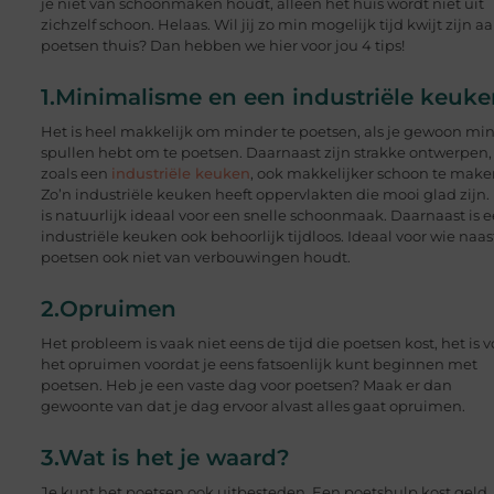
je niet van schoonmaken houdt, alleen het huis wordt niet uit
zichzelf schoon. Helaas. Wil jij zo min mogelijk tijd kwijt zijn a
poetsen thuis? Dan hebben we hier voor jou 4 tips!
1.Minimalisme en een industriële keuk
Het is heel makkelijk om minder te poetsen, als je gewoon mi
spullen hebt om te poetsen. Daarnaast zijn strakke ontwerpen,
zoals een
industriële keuken
, ook makkelijker schoon te make
Zo’n industriële keuken heeft oppervlakten die mooi glad zijn.
is natuurlijk ideaal voor een snelle schoonmaak. Daarnaast is 
industriële keuken ook behoorlijk tijdloos. Ideaal voor wie naas
poetsen ook niet van verbouwingen houdt.
2.Opruimen
Het probleem is vaak niet eens de tijd die poetsen kost, het is v
het opruimen voordat je eens fatsoenlijk kunt beginnen met
poetsen. Heb je een vaste dag voor poetsen? Maak er dan
gewoonte van dat je dag ervoor alvast alles gaat opruimen.
3.Wat is het je waard?
Je kunt het poetsen ook uitbesteden. Een poetshulp kost geld,