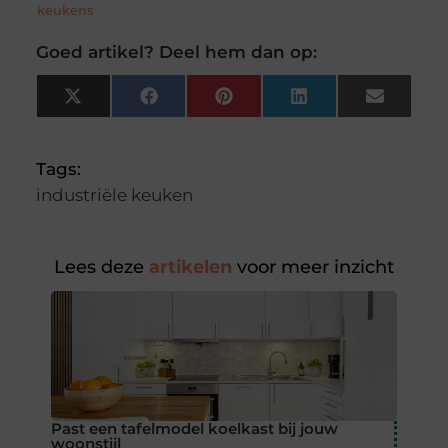
keukens
Goed artikel? Deel hem dan op:
X
Facebook
Pinterest
LinkedIn
Email
(Twitter)
Tags:
industriële keuken
Lees deze
artikelen
voor meer inzicht
Past een tafelmodel koelkast bij jouw
woonstijl