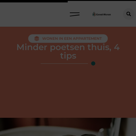
WONEN IN EEN APPARTEMENT
Minder poetsen thuis, 4
tips