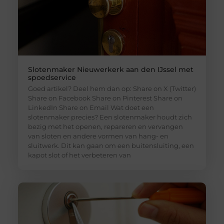
Slotenmaker Nieuwerkerk aan den IJssel met
spoedservice
Goed artikel? Deel hem dan op: Share on X (Twitter)
Share on Facebook Share on Pinterest Share on
LinkedIn Share on Email Wat doet een
slotenmaker precies? Een slotenmaker houdt zich
bezig met het openen, repareren en vervangen
van sloten en andere vormen van hang- en
sluitwerk. Dit kan gaan om een buitensluiting, een
kapot slot of het verbeteren van