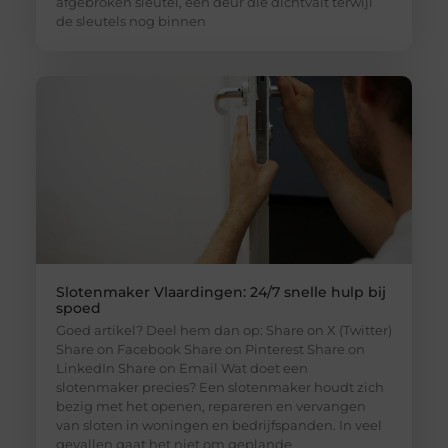
afgebroken sleutel, een deur die dichtvalt terwijl
de sleutels nog binnen
Slotenmaker Vlaardingen: 24/7 snelle hulp bij
spoed
Goed artikel? Deel hem dan op: Share on X (Twitter)
Share on Facebook Share on Pinterest Share on
LinkedIn Share on Email Wat doet een
slotenmaker precies? Een slotenmaker houdt zich
bezig met het openen, repareren en vervangen
van sloten in woningen en bedrijfspanden. In veel
gevallen gaat het niet om geplande