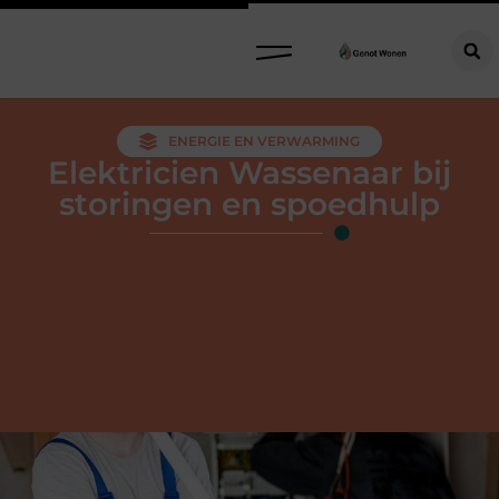
ENERGIE EN VERWARMING
Elektricien Wassenaar bij
storingen en spoedhulp