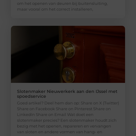
om het openen van deuren bij buitensluiting,
maar vooral om het correct installeren,
Slotenmaker Nieuwerkerk aan den IJssel met
spoedservice
Goed artikel? Deel hem dan op: Share on X (Twitter)
Share on Facebook Share on Pinterest Share on
LinkedIn Share on Email Wat doet een
slotenmaker precies? Een slotenmaker houdt zich
bezig met het openen, repareren en vervangen
van sloten en andere vormen van hang- en