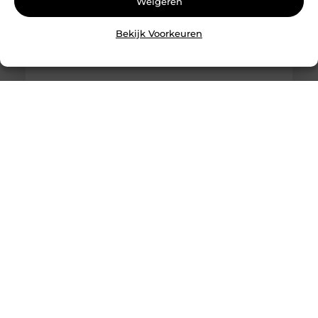
Weigeren
een gerust gevoel de deur
Bekijk Voorkeuren
Slotenmaker Hellevoetsluis met spoedservice
Goed artikel? Deel hem dan op: Share on X (Twitter)
Share on Facebook Share on Pinterest Share on
LinkedIn Share on Email Wat doet een
slotenmaker precies? Een slotenmaker houdt zich
bezig met het openen, vervangen en repareren
van sloten in woningen, bedrijfspanden en
voertuigen. In de praktijk gaat het vaak om
situaties waarin mensen zichzelf hebben