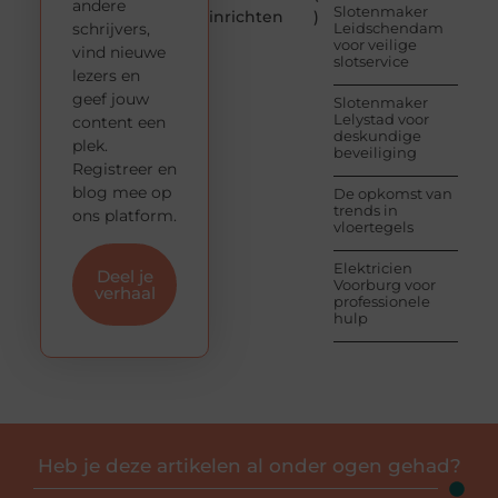
andere
Slotenmaker
inrichten
)
schrijvers,
Leidschendam
voor veilige
vind nieuwe
slotservice
lezers en
geef jouw
Slotenmaker
Lelystad voor
content een
deskundige
plek.
beveiliging
Registreer en
blog mee op
De opkomst van
trends in
ons platform.
vloertegels
Elektricien
Deel je
Voorburg voor
verhaal
professionele
hulp
Heb je deze artikelen al onder ogen gehad?