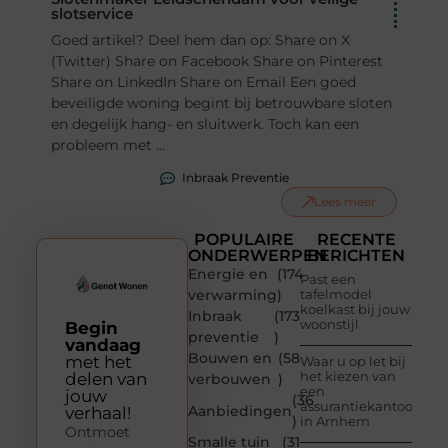
slotservice
Goed artikel? Deel hem dan op: Share on X
(Twitter) Share on Facebook Share on Pinterest
Share on LinkedIn Share on Email Een goed
beveiligde woning begint bij betrouwbare sloten
en degelijk hang- en sluitwerk. Toch kan een
probleem met ...
Inbraak Preventie
Lees meer
POPULAIRE
RECENTE
ONDERWERPEN
BERICHTEN
Energie en
(174
Past een
verwarming
)
tafelmodel
koelkast bij jouw
Inbraak
(173
woonstijl
Begin
preventie
)
vandaag
Bouwen en
(58
met het
Waar u op let bij
het kiezen van
delen van
verbouwen
)
een
jouw
(36
assurantiekantoor
Aanbiedingen
verhaal!
)
in Arnhem
Ontmoet
Smalle tuin
(31