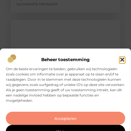
succesvolle transactie
Beheer toestemming
Om de beste ervaringen te bieden, gebruiken wij technologieën
zoals cookies om informatie over je apparaat op te slaan en/of te
raadplegen. Door in te stemmen met deze technologieën kunnen
Slotenmaker Bodegraven voor betrouwbare
wij gegevens zoals surfgedrag of unieke ID's op deze site verwerken.
slotenservice
Als je geen toestemming geeft of uw toestemming intrekt, kan dit
Goed artikel? Deel hem dan op: Share on X (Twitter)
een nadelige invloed hebben op bepaalde functies en
Share on Facebook Share on Pinterest Share on
mogelijkheden.
LinkedIn Share on Email Zorgeloos wonen met
veilige sloten Goede sloten zijn een belangrijk
onderdeel van de beveiliging van je woning of
Accepteren
bedrijfspand. Ze beschermen niet alleen je
eigendommen, maar zorgen er ook voor dat je met