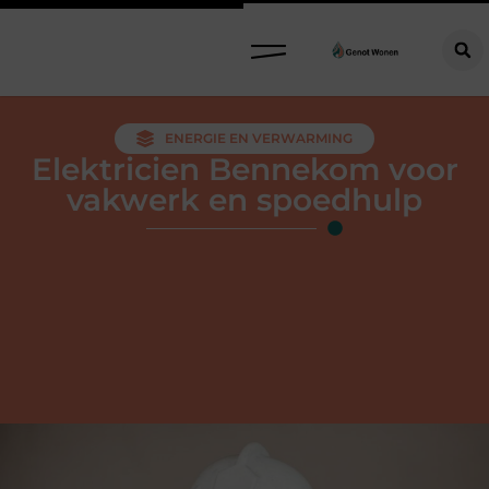
ENERGIE EN VERWARMING
Elektricien Bennekom voor
vakwerk en spoedhulp