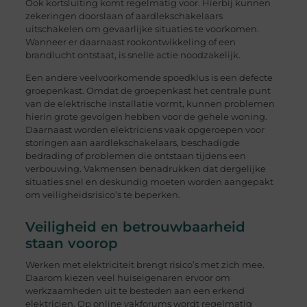
Ook kortsluiting komt regelmatig voor. Hierbij kunnen
zekeringen doorslaan of aardlekschakelaars
uitschakelen om gevaarlijke situaties te voorkomen.
Wanneer er daarnaast rookontwikkeling of een
brandlucht ontstaat, is snelle actie noodzakelijk.
Een andere veelvoorkomende spoedklus is een defecte
groepenkast. Omdat de groepenkast het centrale punt
van de elektrische installatie vormt, kunnen problemen
hierin grote gevolgen hebben voor de gehele woning.
Daarnaast worden elektriciens vaak opgeroepen voor
storingen aan aardlekschakelaars, beschadigde
bedrading of problemen die ontstaan tijdens een
verbouwing. Vakmensen benadrukken dat dergelijke
situaties snel en deskundig moeten worden aangepakt
om veiligheidsrisico’s te beperken.
Veiligheid en betrouwbaarheid
staan voorop
Werken met elektriciteit brengt risico’s met zich mee.
Daarom kiezen veel huiseigenaren ervoor om
werkzaamheden uit te besteden aan een erkend
elektricien. Op online vakforums wordt regelmatig