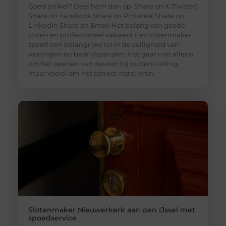
Goed artikel? Deel hem dan op: Share on X (Twitter)
Share on Facebook Share on Pinterest Share on
LinkedIn Share on Email Het belang van goede
sloten en professioneel vakwerk Een slotenmaker
speelt een belangrijke rol in de veiligheid van
woningen en bedrijfspanden. Het gaat niet alleen
om het openen van deuren bij buitensluiting,
maar vooral om het correct installeren,
Slotenmaker Nieuwerkerk aan den IJssel met
spoedservice