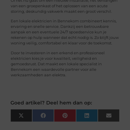
Of het nu gaat om een nieuwe installatie, het vervangen
van een groepenkast of het oplossen van een acute
storing, deskundig vakwerk maakt een groot verschil.
Een lokale elektricien in Bennekom combineert kennis,
ervaring en snelle service. Dankzij een betrouwbare
aanpak en een eventuele 24/7 spoedservice kun je
rekenen op hulp wanneer dat echt nodig is. Zo blijft jouw
woning veilig, comfortabel en klaar voor de toekomst.
Door te investeren in een erkend en professioneel
elektricien kies je voor kwaliteit, veiligheid en
gemoedsrust. Dat maakt een lokale specialist in
Bennekom een waardevolle partner voor alle
werkzaamheden aan elektra.
Goed artikel? Deel hem dan op:
X
Facebook
Pinterest
LinkedIn
Email
(Twitter)