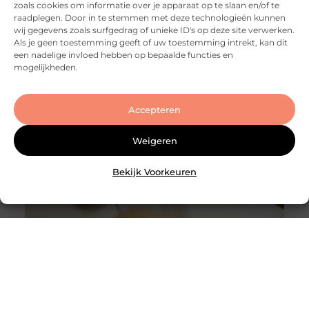
zoals cookies om informatie over je apparaat op te slaan en/of te
Share on Facebook Share on Pinterest Share on
raadplegen. Door in te stemmen met deze technologieën kunnen
LinkedIn Share on Email Je huis verkopen in
wij gegevens zoals surfgedrag of unieke ID's op deze site verwerken.
Utrecht: dat klinkt eenvoudiger dan het in de
Als je geen toestemming geeft of uw toestemming intrekt, kan dit
praktijk vaak is. De markt is dynamisch, de vraag is
een nadelige invloed hebben op bepaalde functies en
groot en woningen wisselen regelmatig snel van
mogelijkheden.
eigenaar. Maar dat betekent niet dat een
succesvolle transactie
Accepteren
Weigeren
Bekijk Voorkeuren
Slotenmaker Bodegraven voor betrouwbare
slotenservice
Goed artikel? Deel hem dan op: Share on X (Twitter)