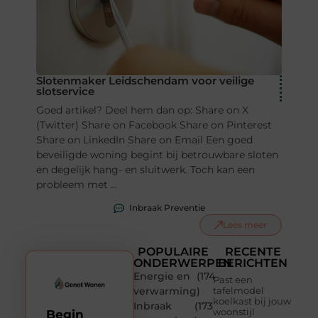
Slotenmaker Leidschendam voor veilige
slotservice
Goed artikel? Deel hem dan op: Share on X
(Twitter) Share on Facebook Share on Pinterest
Share on LinkedIn Share on Email Een goed
beveiligde woning begint bij betrouwbare sloten
en degelijk hang- en sluitwerk. Toch kan een
probleem met ...
Inbraak Preventie
Lees meer
POPULAIRE
RECENTE
ONDERWERPEN
BERICHTEN
Energie en
(174
Past een
verwarming
)
tafelmodel
koelkast bij jouw
Inbraak
(173
woonstijl
Begin