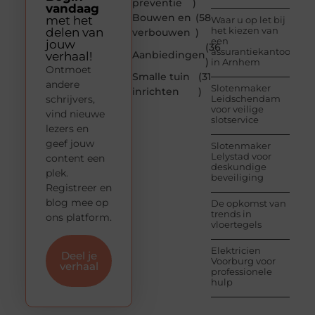
preventie
)
vandaag
Bouwen en
(58
met het
Waar u op let bij
het kiezen van
delen van
verbouwen
)
een
jouw
(36
assurantiekantoor
Aanbiedingen
verhaal!
)
in Arnhem
Ontmoet
Smalle tuin
(31
andere
Slotenmaker
inrichten
)
schrijvers,
Leidschendam
voor veilige
vind nieuwe
slotservice
lezers en
geef jouw
Slotenmaker
Lelystad voor
content een
deskundige
plek.
beveiliging
Registreer en
blog mee op
De opkomst van
trends in
ons platform.
vloertegels
Elektricien
Deel je
Voorburg voor
verhaal
professionele
hulp