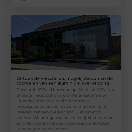
Ontdek de verschillen, mogelijkheden en de
voordelen van een aluminium overkapping
Goed artikel? Deel hem dan op: Share on X (Twitter)
Share on Facebook Share on Pinterest Share on
LinkedIn Share on Email Steeds meer
huiseigenaren kiezen ervoor om hun tuin uit te
breiden met een overkapping. Dat is niet zo
vreemd. We brengen steeds meer tijd buiten door
en willen ook bij minder mooi weer comfortabel
kunnen genieten van onze