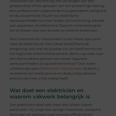
installeren van verlichting, het vervangen van een
groepenkast of het oplossen van een plotselinge storing,
een professioneel uitgevoerde klus garandeert veiligheid
en duurzaamheid. Fouten bij elektrische
werkzaamheden kunnen leiden tot kortsluiting, schade
aan apparaten of zelfs brand. Daarom is het belangrijk
om te kiezen voor een ervaren en erkend elektricien.
Voor inwoners van Vriezenveen is een lokale specialist
vaak de beste keuze. Een lokaal bedrijf kent de
omgeving, kan snel ter plaatse zijn en heeft kennis van
het regionale elektriciteitsnetwerk. Bent u op zoek naar
een betrouwbare partner voor zowel reguliere
werkzaamheden als spoedinterventies? Dan is een
uitstekende optie
Elektricien Vriezenveen
. Zo bent u
verzekerd van snelle service en deskundig vakwerk,
precies wanneer u het nodig heeft.
Wat doet een elektricien en
waarom vakwerk belangrijk is
Een elektricien doet veel meer dan alleen kabels
aansluiten. Hij zorgt voor veilige installaties, voorkomt
storingen en adviseert over energie-efficiëntie en