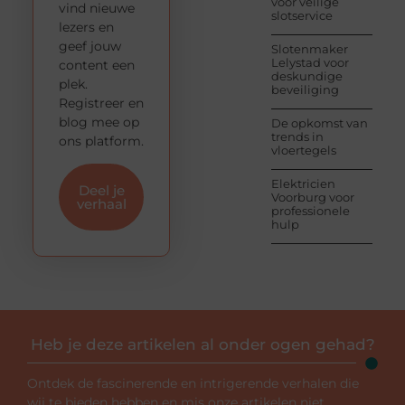
voor veilige
vind nieuwe
slotservice
lezers en
geef jouw
Slotenmaker
Lelystad voor
content een
deskundige
plek.
beveiliging
Registreer en
blog mee op
De opkomst van
trends in
ons platform.
vloertegels
Elektricien
Deel je
Voorburg voor
verhaal
professionele
hulp
Heb je deze artikelen al onder ogen gehad?
Ontdek de fascinerende en intrigerende verhalen die
wij te bieden hebben en mis onze artikelen niet.