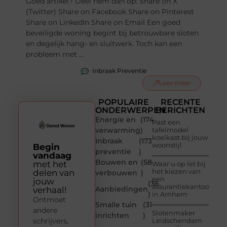
Goed artikel? Deel hem dan op: Share on X
(Twitter) Share on Facebook Share on Pinterest
Share on LinkedIn Share on Email Een goed
beveiligde woning begint bij betrouwbare sloten
en degelijk hang- en sluitwerk. Toch kan een
probleem met ...
Inbraak Preventie
Lees meer
POPULAIRE
RECENTE
ONDERWERPEN
BERICHTEN
Energie en
(174
Past een
verwarming
)
tafelmodel
koelkast bij jouw
Inbraak
(173
woonstijl
Begin
preventie
)
vandaag
Bouwen en
(58
met het
Waar u op let bij
het kiezen van
delen van
verbouwen
)
een
jouw
(36
assurantiekantoor
Aanbiedingen
verhaal!
)
in Arnhem
Ontmoet
Smalle tuin
(31
andere
Slotenmaker
inrichten
)
schrijvers,
Leidschendam