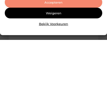
Accepteren
Weigeren
Bekijk Voorkeuren
Slotenmaker Bodegraven voor betrouwbare
slotenservice
Goed artikel? Deel hem dan op: Share on X (Twitter)
Share on Facebook Share on Pinterest Share on
LinkedIn Share on Email Zorgeloos wonen met
veilige sloten Goede sloten zijn een belangrijk
onderdeel van de beveiliging van je woning of
bedrijfspand. Ze beschermen niet alleen je
eigendommen, maar zorgen er ook voor dat je met
een gerust gevoel de deur