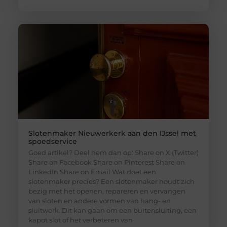
Slotenmaker Nieuwerkerk aan den IJssel met
spoedservice
Goed artikel? Deel hem dan op: Share on X (Twitter)
Share on Facebook Share on Pinterest Share on
LinkedIn Share on Email Wat doet een
slotenmaker precies? Een slotenmaker houdt zich
bezig met het openen, repareren en vervangen
van sloten en andere vormen van hang- en
sluitwerk. Dit kan gaan om een buitensluiting, een
kapot slot of het verbeteren van