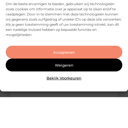
Om de beste ervaringen te bieden, gebruiken wij technologieën
LinkedIn Share on Email Je huis verkopen in
zoals cookies om informatie over je apparaat op te slaan en/of te
Utrecht: dat klinkt eenvoudiger dan het in de
raadplegen. Door in te stemmen met deze technologieën kunnen
praktijk vaak is. De markt is dynamisch, de vraag is
wij gegevens zoals surfgedrag of unieke ID's op deze site verwerken.
groot en woningen wisselen regelmatig snel van
Als je geen toestemming geeft of uw toestemming intrekt, kan dit
eigenaar. Maar dat betekent niet dat een
een nadelige invloed hebben op bepaalde functies en
succesvolle transactie
mogelijkheden.
Accepteren
Weigeren
Bekijk Voorkeuren
Slotenmaker Bodegraven voor betrouwbare
slotenservice
Goed artikel? Deel hem dan op: Share on X (Twitter)
Share on Facebook Share on Pinterest Share on