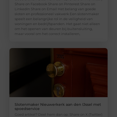
Share on Facebook Share on Pinterest Share on
LinkedIn Share on Email Het belang van goede
sloten en professioneel vakwerk Een slotenmaker
speelt een belangrijke rol in de veiligheid van
woningen en bedrijfspanden. Het gaat niet alleen
om het openen van deuren bij buitensluiting,
maar vooral om het correct installeren,
Slotenmaker Nieuwerkerk aan den IJssel met
spoedservice
Goed artikel? Deel hem dan op: Share on X (Twitter)