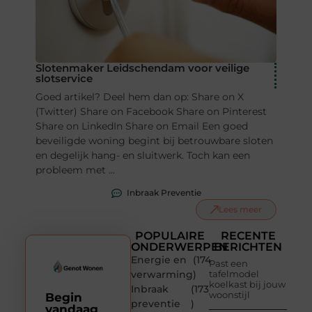
Slotenmaker Leidschendam voor veilige
slotservice
Goed artikel? Deel hem dan op: Share on X
(Twitter) Share on Facebook Share on Pinterest
Share on LinkedIn Share on Email Een goed
beveiligde woning begint bij betrouwbare sloten
en degelijk hang- en sluitwerk. Toch kan een
probleem met ...
Inbraak Preventie
Lees meer
POPULAIRE
RECENTE
ONDERWERPEN
BERICHTEN
Energie en
(174
Past een
verwarming
)
tafelmodel
koelkast bij jouw
Inbraak
(173
woonstijl
Begin
preventie
)
vandaag