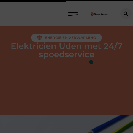
ENERGIE EN VERWARMING
Elektricien Uden met 24/7
spoedservice