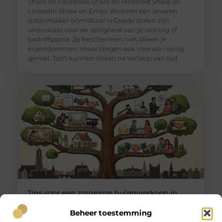
Share on Facebook Share on Pinterest Share on
LinkedIn Share on Email Waarom een ervaren
slotenmaker onmisbaar is Goede sloten zijn
onmisbaar voor de veiligheid van je woning of
bedrijfspand. Ze beschermen niet alleen je
eigendommen, maar zorgen ook voor een veilig
gevoel. Toch kunnen sloten na verloop van tijd
Tips voor een zorgeloze huizenverkoop in
Utrecht
Goed artikel? Deel hem dan op: Share on X (Twitter)
Beheer toestemming
Share on Facebook Share on Pinterest Share on