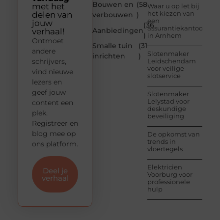
Bouwen en
(58
met het
Waar u op let bij
het kiezen van
delen van
verbouwen
)
een
jouw
(36
assurantiekantoor
Aanbiedingen
verhaal!
)
in Arnhem
Ontmoet
Smalle tuin
(31
andere
Slotenmaker
inrichten
)
schrijvers,
Leidschendam
voor veilige
vind nieuwe
slotservice
lezers en
geef jouw
Slotenmaker
Lelystad voor
content een
deskundige
plek.
beveiliging
Registreer en
blog mee op
De opkomst van
trends in
ons platform.
vloertegels
Elektricien
Deel je
Voorburg voor
verhaal
professionele
hulp