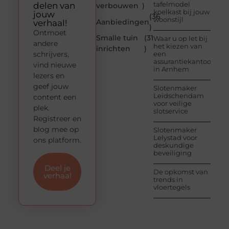
tafelmodel
delen van
verbouwen
)
koelkast bij jouw
jouw
(36
woonstijl
Aanbiedingen
verhaal!
)
Ontmoet
Smalle tuin
(31
Waar u op let bij
andere
het kiezen van
inrichten
)
schrijvers,
een
assurantiekantoor
vind nieuwe
in Arnhem
lezers en
geef jouw
Slotenmaker
Leidschendam
content een
voor veilige
plek.
slotservice
Registreer en
blog mee op
Slotenmaker
Lelystad voor
ons platform.
deskundige
beveiliging
Deel je
De opkomst van
verhaal
trends in
vloertegels