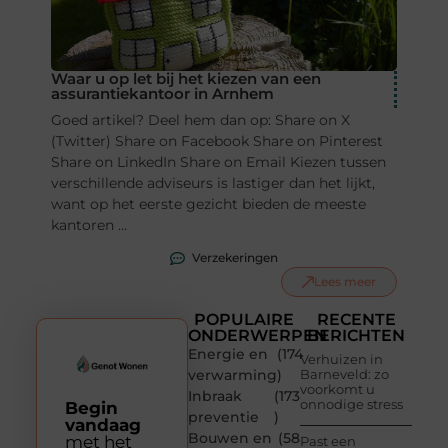
Waar u op let bij het kiezen van een
assurantiekantoor in Arnhem
Goed artikel? Deel hem dan op: Share on X
(Twitter) Share on Facebook Share on Pinterest
Share on LinkedIn Share on Email Kiezen tussen
verschillende adviseurs is lastiger dan het lijkt,
want op het eerste gezicht bieden de meeste
kantoren ...
Verzekeringen
Lees meer
POPULAIRE
RECENTE
ONDERWERPEN
BERICHTEN
Energie en
(174
Verhuizen in
verwarming
)
Barneveld: zo
voorkomt u
Inbraak
(173
onnodige stress
Begin
preventie
)
vandaag
Bouwen en
(58
met het
Past een