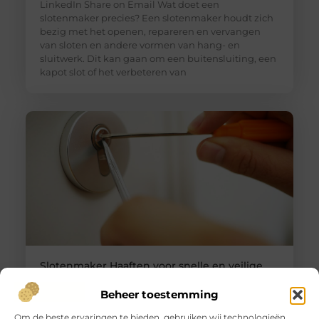
LinkedIn Share on Email Wat doet een
slotenmaker precies? Een slotenmaker houdt zich
bezig met het openen, repareren en vervangen
van sloten en andere vormen van hang- en
sluitwerk. Dit kan gaan om een buitensluiting, een
kapot slot of het verbeteren van
Slotenmaker Haaften voor snelle en veilige
hulp
Goed artikel? Deel hem dan op: Share on X (Twitter)
Beheer toestemming
Share on Facebook Share on Pinterest Share on
Om de beste ervaringen te bieden, gebruiken wij technologieën