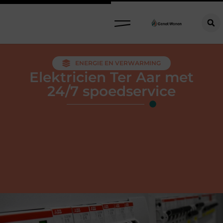
ENERGIE EN VERWARMING
Elektricien Ter Aar met
24/7 spoedservice