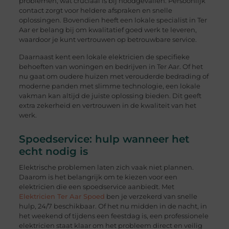
problemen, wat cruciaal is bij noodgevallen. Persoonlijk
contact zorgt voor heldere afspraken en snelle
oplossingen. Bovendien heeft een lokale specialist in Ter
Aar er belang bij om kwalitatief goed werk te leveren,
waardoor je kunt vertrouwen op betrouwbare service.
Daarnaast kent een lokale elektricien de specifieke
behoeften van woningen en bedrijven in Ter Aar. Of het
nu gaat om oudere huizen met verouderde bedrading of
moderne panden met slimme technologie, een lokale
vakman kan altijd de juiste oplossing bieden. Dit geeft
extra zekerheid en vertrouwen in de kwaliteit van het
werk.
Spoedservice: hulp wanneer het
echt nodig is
Elektrische problemen laten zich vaak niet plannen.
Daarom is het belangrijk om te kiezen voor een
elektricien die een spoedservice aanbiedt. Met
Elektricien Ter Aar Spoed
ben je verzekerd van snelle
hulp, 24/7 beschikbaar. Of het nu midden in de nacht, in
het weekend of tijdens een feestdag is, een professionele
elektricien staat klaar om het probleem direct en veilig