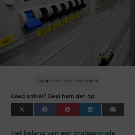
Gepubliceerd Door Genot Wonen
Goed artikel? Deel hem dan op:
X
Facebook
Pinterest
LinkedIn
Email
(Twitter)
Het belang van een professionele