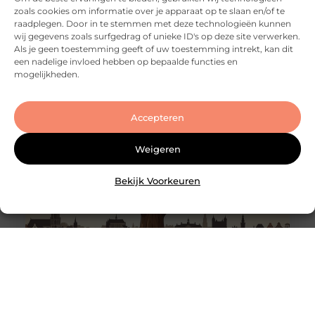
LinkedIn Share on Email Waarom een ervaren
zoals cookies om informatie over je apparaat op te slaan en/of te
slotenmaker onmisbaar is Goede sloten zijn
raadplegen. Door in te stemmen met deze technologieën kunnen
onmisbaar voor de veiligheid van je woning of
wij gegevens zoals surfgedrag of unieke ID's op deze site verwerken.
bedrijfspand. Ze beschermen niet alleen je
Als je geen toestemming geeft of uw toestemming intrekt, kan dit
eigendommen, maar zorgen ook voor een veilig
een nadelige invloed hebben op bepaalde functies en
gevoel. Toch kunnen sloten na verloop van tijd
mogelijkheden.
Accepteren
Weigeren
Bekijk Voorkeuren
Tips voor een zorgeloze huizenverkoop in
Utrecht
Goed artikel? Deel hem dan op: Share on X (Twitter)
Share on Facebook Share on Pinterest Share on
LinkedIn Share on Email Je huis verkopen in