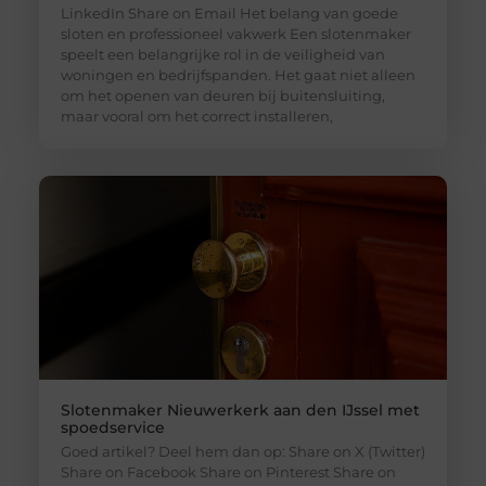
LinkedIn Share on Email Het belang van goede
sloten en professioneel vakwerk Een slotenmaker
speelt een belangrijke rol in de veiligheid van
woningen en bedrijfspanden. Het gaat niet alleen
om het openen van deuren bij buitensluiting,
maar vooral om het correct installeren,
Slotenmaker Nieuwerkerk aan den IJssel met
spoedservice
Goed artikel? Deel hem dan op: Share on X (Twitter)
Share on Facebook Share on Pinterest Share on