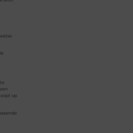
ansluit
laatse
le
 te
 een
loopt op
passende