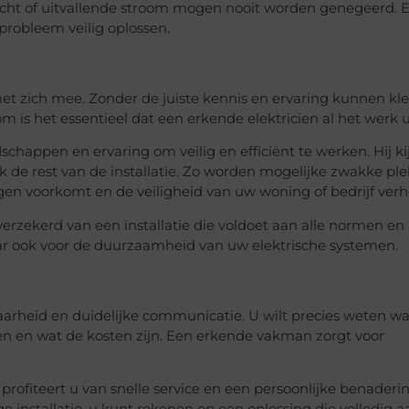
ucht of uitvallende stroom mogen nooit worden genegeerd. 
 probleem veilig oplossen.
s met zich mee. Zonder de juiste kennis en ervaring kunnen kl
m is het essentieel dat een erkende elektricien al het werk u
chappen en ervaring om veilig en efficiënt te werken. Hij kij
ok de rest van de installatie. Zo worden mogelijke zwakke pl
en voorkomt en de veiligheid van uw woning of bedrijf verh
verzekerd van een installatie die voldoet aan alle normen en
 maar ook voor de duurzaamheid van uw elektrische systemen.
rheid en duidelijke communicatie. U wilt precies weten wa
 en wat de kosten zijn. Een erkende vakman zorgt voor
s profiteert u van snelle service en een persoonlijke benaderin