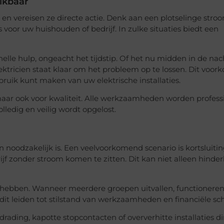
hikbaar
 vereisen ze directe actie. Denk aan een plotselinge stroo
s voor uw huishouden of bedrijf. In zulke situaties biedt een
lle hulp, ongeacht het tijdstip. Of het nu midden in de nacht
ektricien staat klaar om het probleem op te lossen. Dit voor
bruik kunt maken van uw elektrische installaties.
 maar ook voor kwaliteit. Alle werkzaamheden worden profess
ledig en veilig wordt opgelost.
en noodzakelijk is. Een veelvoorkomend scenario is kortsluitin
 zonder stroom komen te zitten. Dit kan niet alleen hinderli
 hebben. Wanneer meerdere groepen uitvallen, functionere
 dit leiden tot stilstand van werkzaamheden en financiële sc
rading, kapotte stopcontacten of oververhitte installaties di