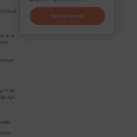
muitval,
Deel je verhaal
 is, in
komt
ioneel
g in de
jk zijn,
n
hade.
recte