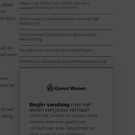
Waar u op let bij het kiezen van een
 Lokale
assurantiekantoor in Arnhem
oor
el bij u
Slotenmaker Leidschendam voor veilige
slotservice
Slotenmaker Lelystad voor deskundige
beveiliging
uit de
De opkomst van trends in vloertegels
nel weer
Elektricien Voorburg voor professionele hulp
erne
ose te
Begin vandaag
met het
delen van jouw verhaal!
of het
Ontmoet andere schrijvers, vind
veilig
nieuwe lezers en geef jouw
content een plek. Registreer en
blog mee op ons platform.