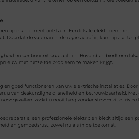
e installatie, u kunt rekenen op een oplossing die volledig a
ce
men op elk moment ontstaan. Een lokale elektricien met
. Doordat de vakman in de regio actief is, kan hij snel ter p
iligheid en continuïteit cruciaal zijn. Bovendien biedt een loka
 opnieuw met hetzelfde probleem te maken krijgt.
lig en goed functioneren van uw elektrische installaties. Door
ert u van deskundigheid, snelheid en betrouwbaarheid. Met
noodgevallen, zodat u nooit lang zonder stroom zit of risico 
oedreparatie, een professionele elektricien biedt altijd een 
igheid en gemoedsrust, zowel nu als in de toekomst.