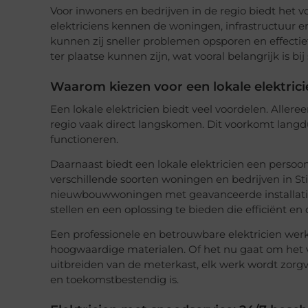
Voor inwoners en bedrijven in de regio biedt het vo
elektriciens kennen de woningen, infrastructuur e
kunnen zij sneller problemen opsporen en effectief
ter plaatse kunnen zijn, wat vooral belangrijk is bi
Waarom kiezen voor een lokale elektricie
Een lokale elektricien biedt veel voordelen. Allere
regio vaak direct langskomen. Dit voorkomt langdu
functioneren.
Daarnaast biedt een lokale elektricien een persoo
verschillende soorten woningen en bedrijven in S
nieuwbouwwoningen met geavanceerde installaties
stellen en een oplossing te bieden die efficiënt en
Een professionele en betrouwbare elektricien werk
hoogwaardige materialen. Of het nu gaat om het ve
uitbreiden van de meterkast, elk werk wordt zorgvu
en toekomstbestendig is.