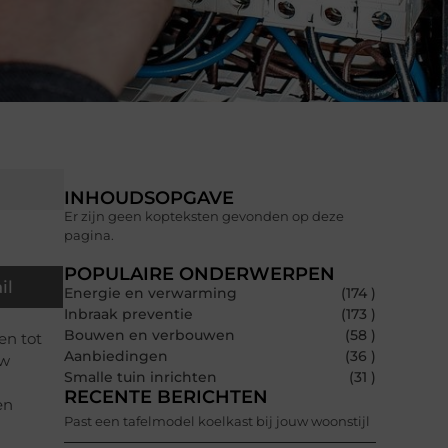
INHOUDSOPGAVE
Er zijn geen kopteksten gevonden op deze
pagina.
POPULAIRE ONDERWERPEN
il
Energie en verwarming
(174 )
Inbraak preventie
(173 )
Bouwen en verbouwen
(58 )
en tot
Aanbiedingen
(36 )
uw
Smalle tuin inrichten
(31 )
RECENTE BERICHTEN
en
Past een tafelmodel koelkast bij jouw woonstijl