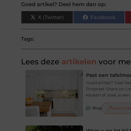
Goed artikel? Deel hem dan op:
X (Twitter)
Facebook
Tags:
Lees deze
artikelen
voor mee
Past een tafelmod
Goed artikel? Deel he
Pinterest Share on Li
keuken of zoek je een e
Lees me
Blog
Waar u op let bi