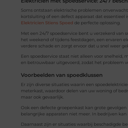
Elektricien met spoedservice: 24/7 besc
Soms ontstaan elektrische problemen onverwacht en
kortsluiting of een defect apparaat dat essentieel i
Elektricien Stiens Spoed
de perfecte oplossing.
Met een 24/7 spoedservice bent u verzekerd van sne
het weekend of tijdens feestdagen, een ervaren el
verdere schade en zorgt ervoor dat u snel weer ge
Een spoedservice staat niet alleen voor snelheid,
en betrouwbaar uitgevoerd, zodat het probleem vol
Voorbeelden van spoedklussen
Er zijn diverse situaties waarin een spoedelektrici
meterkast, waardoor delen van uw woning of bedrijf
maar ook gevaarlijk.
Ook een defecte groepenkast kan grote gevolgen
belangrijke apparaten niet meer. In bedrijven kan
Daarnaast zijn er situaties waarbij beschadigde bed