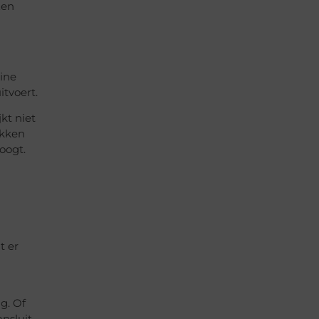
Een
eine
itvoert.
kt niet
ekken
oogt.
t er
g. Of