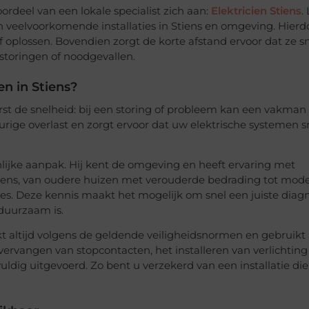
ordeel van een lokale specialist zich aan:
Elektricien Stiens
.
n veelvoorkomende installaties in Stiens en omgeving. Hierd
 oplossen. Bovendien zorgt de korte afstand ervoor dat ze sn
j storingen of noodgevallen.
n in Stiens?
erst de snelheid: bij een storing of probleem kan een vakman 
rige overlast en zorgt ervoor dat uw elektrische systemen s
nlijke aanpak. Hij kent de omgeving en heeft ervaring met
tiens, van oudere huizen met verouderde bedrading tot mod
. Deze kennis maakt het mogelijk om snel een juiste diagn
 duurzaam is.
t altijd volgens de geldende veiligheidsnormen en gebruikt
rvangen van stopcontacten, het installeren van verlichting 
ldig uitgevoerd. Zo bent u verzekerd van een installatie die 