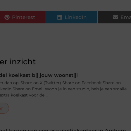
Pinterest
LinkedIn
Ema
r inzicht
el koelkast bij jouw woonstijl
m dan op: Share on X (Twitter) Share on Facebook Share on
nkedIn Share on Email Woon je in een studio, heb je een smalle
xtra koelkast voor de ...
er
j het kiezen van een assurantiekantoor in Arnhem