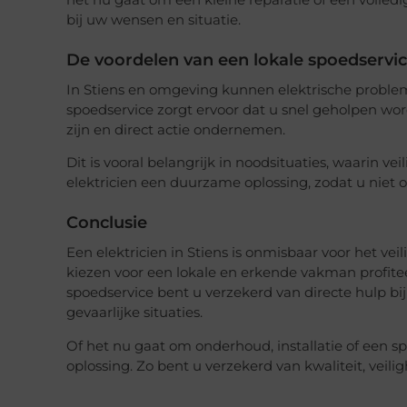
het nu gaat om een kleine reparatie of een volledig
bij uw wensen en situatie.
De voordelen van een lokale spoedservi
In Stiens en omgeving kunnen elektrische proble
spoedservice zorgt ervoor dat u snel geholpen wordt
zijn en direct actie ondernemen.
Dit is vooral belangrijk in noodsituaties, waarin ve
elektricien een duurzame oplossing, zodat u niet
Conclusie
Een elektricien in Stiens is onmisbaar voor het vei
kiezen voor een lokale en erkende vakman profite
spoedservice bent u verzekerd van directe hulp bij 
gevaarlijke situaties.
Of het nu gaat om onderhoud, installatie of een sp
oplossing. Zo bent u verzekerd van kwaliteit, veil