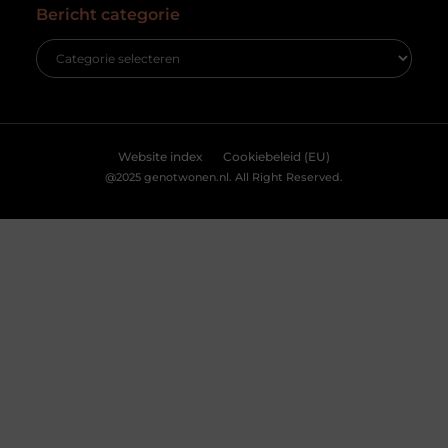
mogelijkheden.
eigenaar. Maar dat betekent niet dat een
succesvolle transactie
Accepteren
Weigeren
Bekijk Voorkeuren
Slotenmaker Bodegraven voor betrouwbare
slotenservice
Goed artikel? Deel hem dan op: Share on X (Twitter)
Share on Facebook Share on Pinterest Share on
LinkedIn Share on Email Zorgeloos wonen met
veilige sloten Goede sloten zijn een belangrijk
onderdeel van de beveiliging van je woning of
bedrijfspand. Ze beschermen niet alleen je