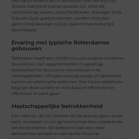
Een lokale elektricien in Rotterdam kan dankzij zijn
directe nabijheid snel ter plaatse zijn. Door de
verschillende wijken, zoals Delfshaven, Kralingen of de
Kop van Zuid, goed te kennen, worden reistijden
geminimaliseerd en is hulp vaak binnen korte tijd
beschikbaar.
Ervaring met typische Rotterdamse
gebouwen
Rotterdam heeft een unieke mix van oude en moderne
bouwstijlen. Van appartementen in gezellige
stadswijken tot duurzame nieuwbouw in de
havengebieden, elk type woning vraagt om specifieke
kennis van elektrische systemen. Een lokale elektricien
begrijpt deze variatie en kan daarom efficiënter en
effectiever te werk gaan.
Maatschappelijke betrokkenheid
Een vakman die zijn klanten én de stad als geen ander
kent, investeert in zijn gemeenschap door uitstekende
service te leveren. Dit betekent vaak een meer
persoonlijke aanpak en een sterke focus op