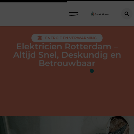
ENERGIE EN VERWARMING
Elektricien Rotterdam –
Altijd Snel, Deskundig en
Betrouwbaar