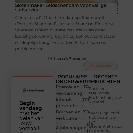
Slotenmaker Leidschendam voor veilige
slotservice
Goed artikel? Deel hem dan op: Share on X
(Twitter) Share on Facebook Share on Pinterest
Share on LinkedIn Share on Email Een goed
beveiligde woning begint bij betrouwbare sloten
en degelijk hang- en sluitwerk. Toch kan een
probleem met ...
Inbraak Preventie
Lees meer
POPULAIRE
RECENTE
ONDERWERPEN
BERICHTEN
Energie en
(174
Past een
verwarming
)
tafelmodel
koelkast bij jouw
Inbraak
(173
woonstijl
Begin
preventie
)
vandaag
Bouwen en
(58
met het
Waar u op let bij
het kiezen van
delen van
verbouwen
)
een
jouw
(36
assurantiekantoor
Aanbiedingen
verhaal!
)
in Arnhem