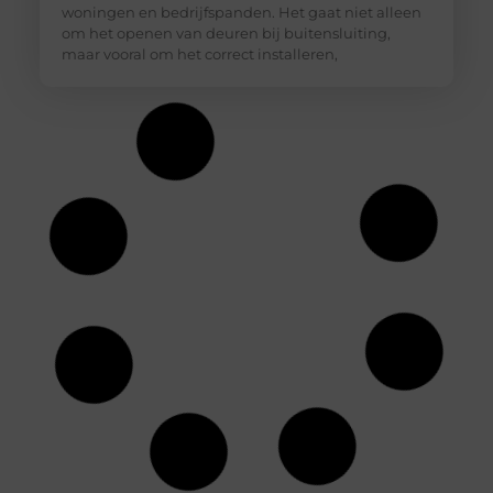
woningen en bedrijfspanden. Het gaat niet alleen
om het openen van deuren bij buitensluiting,
maar vooral om het correct installeren,
Slotenmaker Nieuwerkerk aan den IJssel met
spoedservice
Goed artikel? Deel hem dan op: Share on X (Twitter)
Share on Facebook Share on Pinterest Share on
LinkedIn Share on Email Wat doet een
slotenmaker precies? Een slotenmaker houdt zich
bezig met het openen, repareren en vervangen