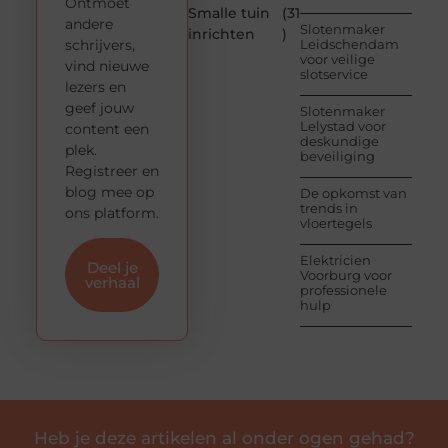
Ontmoet
Smalle tuin
(31
andere
Slotenmaker
inrichten
)
schrijvers,
Leidschendam
voor veilige
vind nieuwe
slotservice
lezers en
geef jouw
Slotenmaker
Lelystad voor
content een
deskundige
plek.
beveiliging
Registreer en
blog mee op
De opkomst van
trends in
ons platform.
vloertegels
Elektricien
Deel je
Voorburg voor
verhaal
professionele
hulp
Heb je deze artikelen al onder ogen gehad?