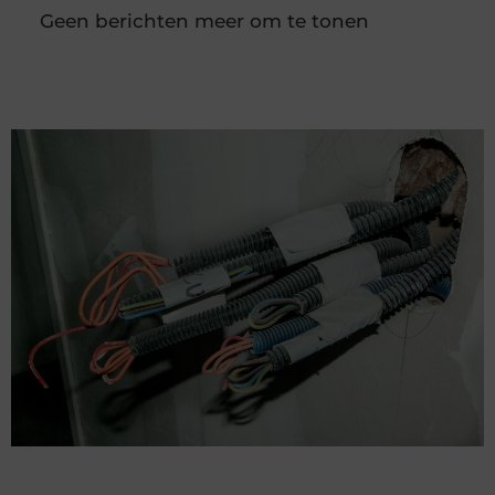
van sloten en andere vormen van hang- en
sluitwerk. Dit kan gaan om een buitensluiting, een
kapot slot of het verbeteren van
Slotenmaker Haaften voor snelle en veilige
hulp
Goed artikel? Deel hem dan op: Share on X (Twitter)
Share on Facebook Share on Pinterest Share on
LinkedIn Share on Email Waarom een ervaren
slotenmaker onmisbaar is Goede sloten zijn
onmisbaar voor de veiligheid van je woning of
bedrijfspand. Ze beschermen niet alleen je