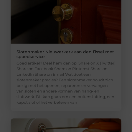
Slotenmaker Nieuwerkerk aan den IJssel met
spoedservice
Goed artikel? Deel hem dan op: Share on X (Twitter)
Share on Facebook Share on Pinterest Share on
LinkedIn Share on Email Wat doet een
slotenmaker precies? Een slotenmaker houdt zich
bezig met het openen, repareren en vervangen
van sloten en andere vormen van hang- en
sluitwerk. Dit kan gaan om een buitensluiting, een
kapot slot of het verbeteren van