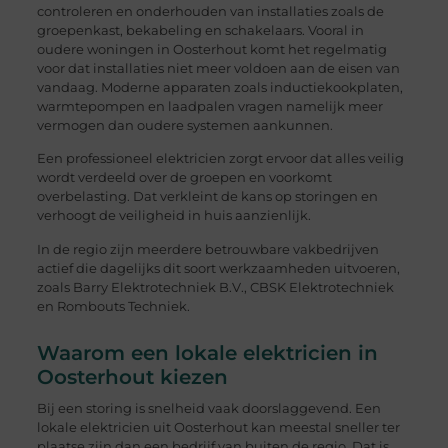
controleren en onderhouden van installaties zoals de
groepenkast, bekabeling en schakelaars. Vooral in
oudere woningen in Oosterhout komt het regelmatig
voor dat installaties niet meer voldoen aan de eisen van
vandaag. Moderne apparaten zoals inductiekookplaten,
warmtepompen en laadpalen vragen namelijk meer
vermogen dan oudere systemen aankunnen.
Een professioneel elektricien zorgt ervoor dat alles veilig
wordt verdeeld over de groepen en voorkomt
overbelasting. Dat verkleint de kans op storingen en
verhoogt de veiligheid in huis aanzienlijk.
In de regio zijn meerdere betrouwbare vakbedrijven
actief die dagelijks dit soort werkzaamheden uitvoeren,
zoals Barry Elektrotechniek B.V., CBSK Elektrotechniek
en Rombouts Techniek.
Waarom een lokale elektricien in
Oosterhout kiezen
Bij een storing is snelheid vaak doorslaggevend. Een
lokale elektricien uit Oosterhout kan meestal sneller ter
plaatse zijn dan een bedrijf van buiten de regio. Dat is