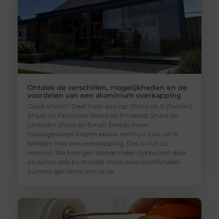
Ontdek de verschillen, mogelijkheden en de
voordelen van een aluminium overkapping
Goed artikel? Deel hem dan op: Share on X (Twitter)
Share on Facebook Share on Pinterest Share on
LinkedIn Share on Email Steeds meer
huiseigenaren kiezen ervoor om hun tuin uit te
breiden met een overkapping. Dat is niet zo
vreemd. We brengen steeds meer tijd buiten door
en willen ook bij minder mooi weer comfortabel
kunnen genieten van onze