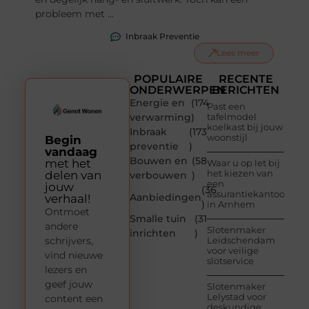
probleem met ...
Inbraak Preventie
Lees meer
POPULAIRE
RECENTE
ONDERWERPEN
BERICHTEN
Energie en
(174
Past een
verwarming
)
tafelmodel
koelkast bij jouw
Inbraak
(173
woonstijl
Begin
preventie
)
vandaag
Bouwen en
(58
met het
Waar u op let bij
het kiezen van
delen van
verbouwen
)
een
jouw
(36
assurantiekantoor
Aanbiedingen
verhaal!
)
in Arnhem
Ontmoet
Smalle tuin
(31
andere
Slotenmaker
inrichten
)
schrijvers,
Leidschendam
voor veilige
vind nieuwe
slotservice
lezers en
geef jouw
Slotenmaker
Lelystad voor
content een
deskundige