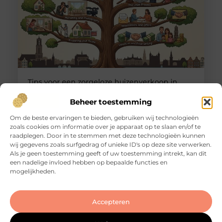
Tips voor een zorgeloze huizenverkoop in
Utrecht
Goed artikel? Deel hem dan op: Share on X (Twitter)
Beheer toestemming
Share on Facebook Share on Pinterest Share on
Om de beste ervaringen te bieden, gebruiken wij technologieën
LinkedIn Share on Email Je huis verkopen in
zoals cookies om informatie over je apparaat op te slaan en/of te
Utrecht: dat klinkt eenvoudiger dan het in de
raadplegen. Door in te stemmen met deze technologieën kunnen
praktijk vaak is. De markt is dynamisch, de vraag is
wij gegevens zoals surfgedrag of unieke ID's op deze site verwerken.
groot en woningen wisselen regelmatig snel van
Als je geen toestemming geeft of uw toestemming intrekt, kan dit
eigenaar. Maar dat betekent niet dat een
een nadelige invloed hebben op bepaalde functies en
succesvolle transactie
mogelijkheden.
Accepteren