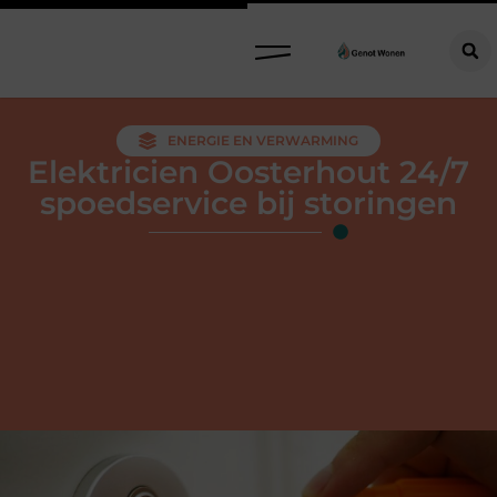
ENERGIE EN VERWARMING
Elektricien Oosterhout 24/7
spoedservice bij storingen