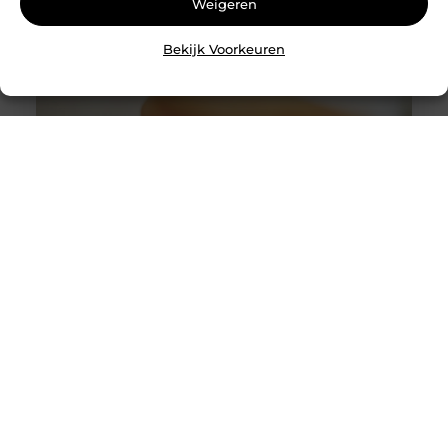
Weigeren
Bekijk Voorkeuren
Slotenmaker Bodegraven voor betrouwbare
slotenservice
Goed artikel? Deel hem dan op: Share on X (Twitter)
Share on Facebook Share on Pinterest Share on
LinkedIn Share on Email Zorgeloos wonen met
veilige sloten Goede sloten zijn een belangrijk
onderdeel van de beveiliging van je woning of
bedrijfspand. Ze beschermen niet alleen je
eigendommen, maar zorgen er ook voor dat je met
een gerust gevoel de deur