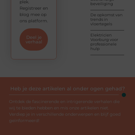
plek.
beveiliging
Registreer en
blog mee op
De opkomst van
trends in
ons platform.
vloertegels
Elektricien
Deel je
Voorburg voor
verhaal
professionele
hulp
Heb je deze artikelen al onder ogen gehad?
Ontdek de fascinerende en intrigerende verhalen die
wij te bieden hebben en mis onze artikelen niet.
Verdiep je in verschillende onderwerpen en blijf goed
geïnformeerd!