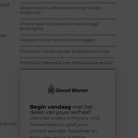
alist
Slotenmaker Leidschendam voor veilige
slotservice
Slotenmaker Lelystad voor deskundige
beveiliging
kan
De opkomst van trends in vloertegels
Elektricien Voorburg voor professionele hulp
Elektricien Meerkerk voor betrouwbare service
Begin vandaag
met het
delen van jouw verhaal!
Ontmoet andere schrijvers, vind
iciënter
nieuwe lezers en geef jouw
content een plek. Registreer en
blog mee op ons platform.