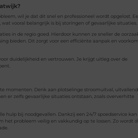
atwijk?
leem, wil je dat dit snel en professioneel wordt opgelost. Ee
 wat vooral belangrijk is bij storingen of gevaarlijke situaties.
ies in de regio goed. Hierdoor kunnen ze sneller de oorzaa
ng bieden. Dit zorgt voor een efficiënte aanpak en voorko
oor duidelijkheid en vertrouwen. Je krijgt uitleg over de
bent.
te momenten. Denk aan plotselinge stroomuitval, uitvallen
 er zelfs gevaarlijke situaties ontstaan, zoals oververhitte
lle hulp bij noodgevallen. Dankzij een 24/7 spoedservice kan
n om het probleem veilig en vakkundig op te lossen. Zo wordt 
ade.