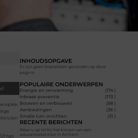
INHOUDSOPGAVE
Er zijn geen kopteksten gevonden op deze
pagina.
POPULAIRE ONDERWERPEN
il
Energie en verwarming
(174 )
Inbraak preventie
(173 )
Bouwen en verbouwen
(58 )
werkplek.
Aanbiedingen
(36 )
ilige
Smalle tuin inrichten
(31 )
ektricien
RECENTE BERICHTEN
Waar u op let bij het kiezen van een
assurantiekantoor in Arnhem
Of het