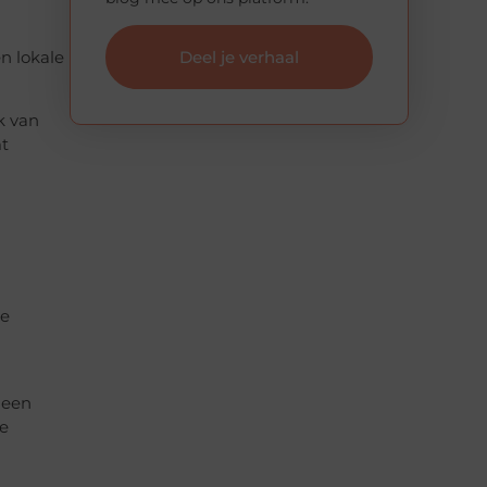
Deel je verhaal
n lokale
k van
mt
de
 een
de