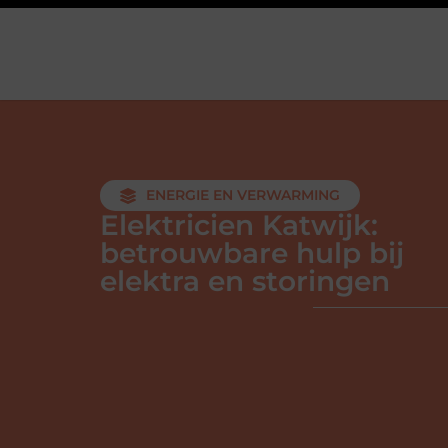
ENERGIE EN VERWARMING
Elektricien Katwijk:
betrouwbare hulp bij
elektra en storingen