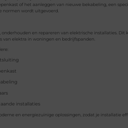
epenkast of het aanleggen van nieuwe bekabeling, een speci
nde normen wordt uitgevoerd.
en, onderhouden en repareren van elektrische installaties. Dit 
es van elektra in woningen en bedrijfspanden.
ere:
sluiting
penkast
kabeling
aars
aande installaties
derne en energiezuinige oplossingen, zodat je installatie eff