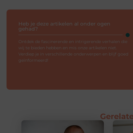
Heb je deze artikelen al onder ogen
gehad?
Ontdek de fascinerende en intrigerende verhalen die
wij te bieden hebben en mis onze artikelen niet.
Verdiep je in verschillende onderwerpen en blijf goed
geïnformeerd!
Gerelate