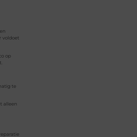
ten
r voldoet
co op
t.
atig te
t alleen
reparatie