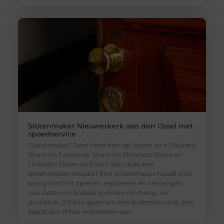
Slotenmaker Nieuwerkerk aan den IJssel met
spoedservice
Goed artikel? Deel hem dan op: Share on X (Twitter)
Share on Facebook Share on Pinterest Share on
LinkedIn Share on Email Wat doet een
slotenmaker precies? Een slotenmaker houdt zich
bezig met het openen, repareren en vervangen
van sloten en andere vormen van hang- en
sluitwerk. Dit kan gaan om een buitensluiting, een
kapot slot of het verbeteren van