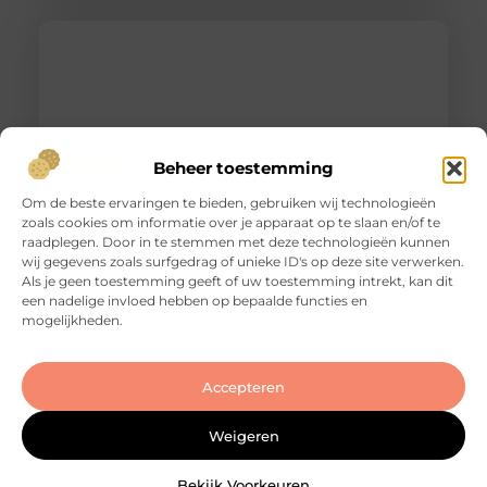
Beheer toestemming
Om de beste ervaringen te bieden, gebruiken wij technologieën
zoals cookies om informatie over je apparaat op te slaan en/of te
raadplegen. Door in te stemmen met deze technologieën kunnen
Slotenmaker Bodegraven voor betrouwbare
wij gegevens zoals surfgedrag of unieke ID's op deze site verwerken.
slotenservice
Als je geen toestemming geeft of uw toestemming intrekt, kan dit
Goed artikel? Deel hem dan op: Share on X (Twitter)
een nadelige invloed hebben op bepaalde functies en
Share on Facebook Share on Pinterest Share on
mogelijkheden.
LinkedIn Share on Email Zorgeloos wonen met
veilige sloten Goede sloten zijn een belangrijk
onderdeel van de beveiliging van je woning of
Accepteren
bedrijfspand. Ze beschermen niet alleen je
eigendommen, maar zorgen er ook voor dat je met
Weigeren
een gerust gevoel de deur
Bekijk Voorkeuren