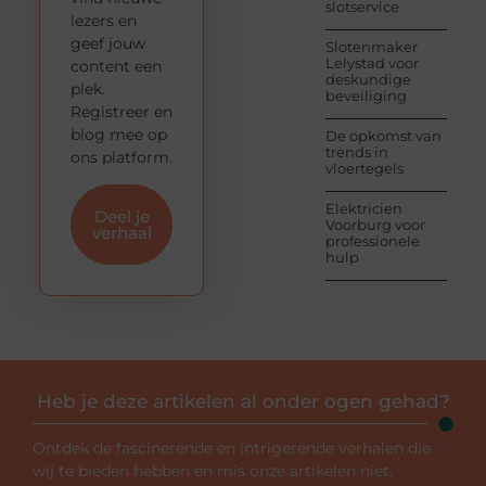
slotservice
lezers en
geef jouw
Slotenmaker
Lelystad voor
content een
deskundige
plek.
beveiliging
Registreer en
blog mee op
De opkomst van
trends in
ons platform.
vloertegels
Elektricien
Deel je
Voorburg voor
verhaal
professionele
hulp
Heb je deze artikelen al onder ogen gehad?
Ontdek de fascinerende en intrigerende verhalen die
wij te bieden hebben en mis onze artikelen niet.