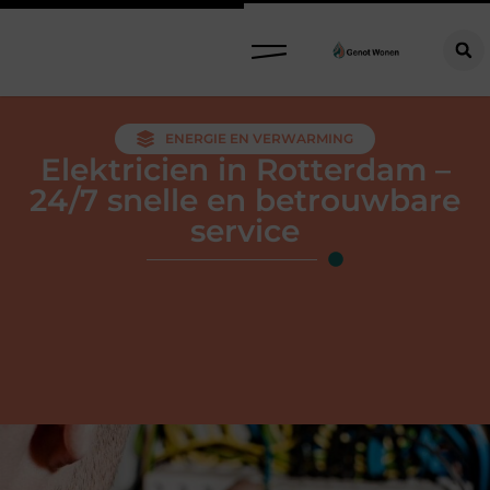
ENERGIE EN VERWARMING
Elektricien in Rotterdam –
24/7 snelle en betrouwbare
service