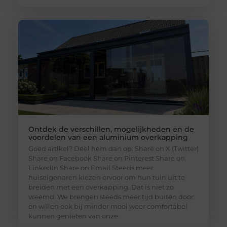
Ontdek de verschillen, mogelijkheden en de
voordelen van een aluminium overkapping
Goed artikel? Deel hem dan op: Share on X (Twitter)
Share on Facebook Share on Pinterest Share on
LinkedIn Share on Email Steeds meer
huiseigenaren kiezen ervoor om hun tuin uit te
breiden met een overkapping. Dat is niet zo
vreemd. We brengen steeds meer tijd buiten door
en willen ook bij minder mooi weer comfortabel
kunnen genieten van onze