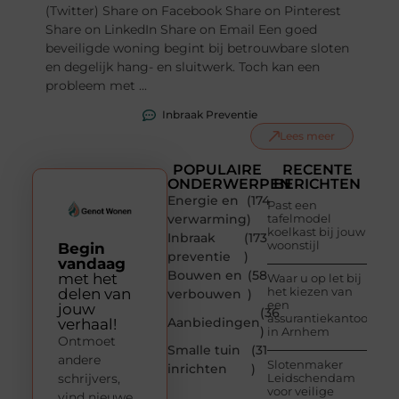
(Twitter) Share on Facebook Share on Pinterest
Share on LinkedIn Share on Email Een goed
beveiligde woning begint bij betrouwbare sloten
en degelijk hang- en sluitwerk. Toch kan een
probleem met ...
Inbraak Preventie
Lees meer
POPULAIRE
RECENTE
ONDERWERPEN
BERICHTEN
Energie en
(174
Past een
verwarming
)
tafelmodel
koelkast bij jouw
Inbraak
(173
woonstijl
Begin
preventie
)
vandaag
Bouwen en
(58
met het
Waar u op let bij
het kiezen van
delen van
verbouwen
)
een
jouw
(36
assurantiekantoor
Aanbiedingen
verhaal!
)
in Arnhem
Ontmoet
Smalle tuin
(31
andere
Slotenmaker
inrichten
)
schrijvers,
Leidschendam
voor veilige
vind nieuwe