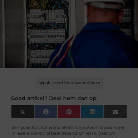
Gepubliceerd Door Genot Wonen
Goed artikel? Deel hem dan op:
X
Facebook
Pinterest
LinkedIn
Email
(Twitter)
Een goed functionerend elektrisch systeem is essentieel
in iedere woning of bedrijfspand. Of het nu gaat om