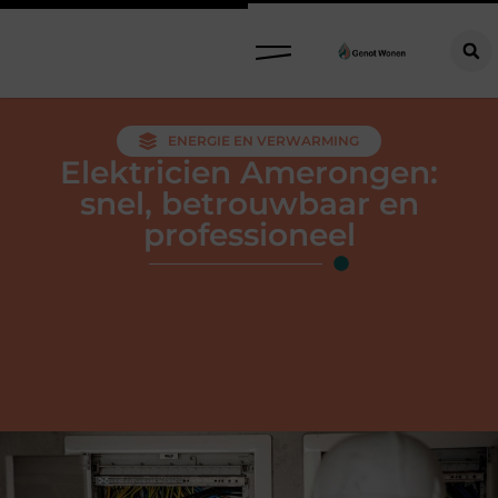
ENERGIE EN VERWARMING
Elektricien Amerongen:
snel, betrouwbaar en
professioneel