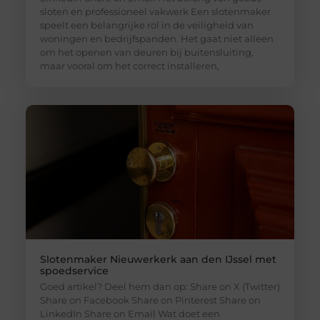
sloten en professioneel vakwerk Een slotenmaker
speelt een belangrijke rol in de veiligheid van
woningen en bedrijfspanden. Het gaat niet alleen
om het openen van deuren bij buitensluiting,
maar vooral om het correct installeren,
Slotenmaker Nieuwerkerk aan den IJssel met
spoedservice
Goed artikel? Deel hem dan op: Share on X (Twitter)
Share on Facebook Share on Pinterest Share on
LinkedIn Share on Email Wat doet een