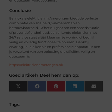
en duurzaam wordt opgelost.
Conclusie
Een lokale elektricien in Amerongen biedt de perfecte
combinatie van snelheid, vakmanschap en
betrouwbaarheid. Of het nu gaat om een spoedsituatie
of preventief onderhoud, een erkende elektricien met
24/7 service staat altijd klaar om je woning of bedrijf
veilig en volledig functioneel te houden. Dankzij
ervaring, lokale kennis en professionele apparatuur ben
je verzekerd van een oplossing die efficiënt, veilig en
duurzaam is.
https://elektricienamerongen.nl/
Goed artikel? Deel hem dan op:
X
Facebook
Pinterest
LinkedIn
Email
(Twitter)
Tags: