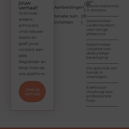
een
jouw
(36
assurantiekantoor
Aanbiedingen
verhaal!
)
in Arnhem
Ontmoet
Smalle tuin
(31
andere
Slotenmaker
inrichten
)
schrijvers,
Leidschendam
voor veilige
vind nieuwe
slotservice
lezers en
geef jouw
Slotenmaker
Lelystad voor
content een
deskundige
plek.
beveiliging
Registreer en
blog mee op
De opkomst van
trends in
ons platform.
vloertegels
Elektricien
Deel je
Voorburg voor
verhaal
professionele
hulp