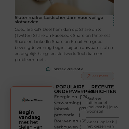
Slotenmaker Leidschendam voor veilige
slotservice
Goed artikel? Deel hem dan op: Share on X
(Twitter) Share on Facebook Share on Pinterest
Share on LinkedIn Share on Email Een goed
beveiligde woning begint bij betrouwbare sloten
en degelijk hang- en sluitwerk. Toch kan een
probleem met ...
Inbraak Preventie
Lees meer
POPULAIRE
RECENTE
ONDERWERPEN
BERICHTEN
Energie en
(174
Past een
verwarming
)
tafelmodel
koelkast bij jouw
Inbraak
(173
woonstijl
Begin
preventie
)
vandaag
Bouwen en
(58
met het
Waar u op let bij
het kiezen van
delen van
verbouwen
)