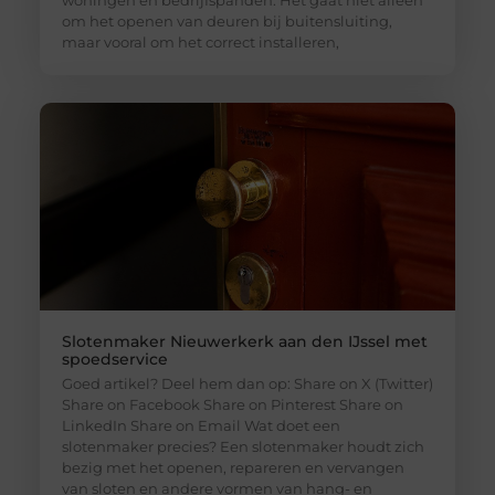
woningen en bedrijfspanden. Het gaat niet alleen
om het openen van deuren bij buitensluiting,
maar vooral om het correct installeren,
Slotenmaker Nieuwerkerk aan den IJssel met
spoedservice
Goed artikel? Deel hem dan op: Share on X (Twitter)
Share on Facebook Share on Pinterest Share on
LinkedIn Share on Email Wat doet een
slotenmaker precies? Een slotenmaker houdt zich
bezig met het openen, repareren en vervangen
van sloten en andere vormen van hang- en