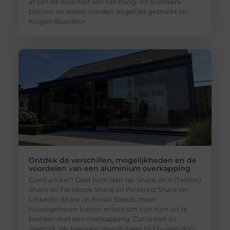
af van de kwaliteit van het hang- en sluitwerk.
Deuren en sloten worden dagelijks gebruikt en
krijgen daardoor
Ontdek de verschillen, mogelijkheden en de
voordelen van een aluminium overkapping
Goed artikel? Deel hem dan op: Share on X (Twitter)
Share on Facebook Share on Pinterest Share on
LinkedIn Share on Email Steeds meer
huiseigenaren kiezen ervoor om hun tuin uit te
breiden met een overkapping. Dat is niet zo
vreemd. We brengen steeds meer tijd buiten door