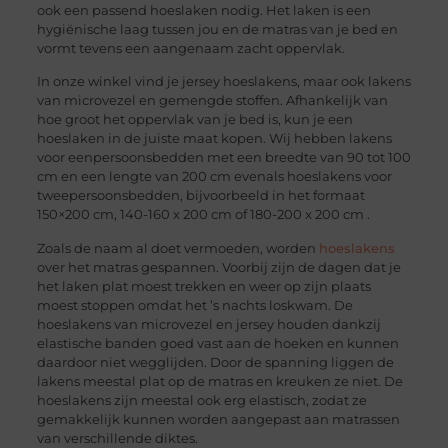
ook een passend hoeslaken nodig. Het laken is een
hygiënische laag tussen jou en de matras van je bed en
vormt tevens een aangenaam zacht oppervlak.
In onze winkel vind je jersey hoeslakens, maar ook lakens
van microvezel en gemengde stoffen. Afhankelijk van
hoe groot het oppervlak van je bed is, kun je een
hoeslaken in de juiste maat kopen. Wij hebben lakens
voor eenpersoonsbedden met een breedte van 90 tot 100
cm en een lengte van 200 cm evenals hoeslakens voor
tweepersoonsbedden, bijvoorbeeld in het formaat
150×200 cm, 140-160 x 200 cm of 180-200 x 200 cm .
Zoals de naam al doet vermoeden, worden
hoeslakens
over het matras gespannen. Voorbij zijn de dagen dat je
het laken plat moest trekken en weer op zijn plaats
moest stoppen omdat het ’s nachts loskwam. De
hoeslakens van microvezel en jersey houden dankzij
elastische banden goed vast aan de hoeken en kunnen
daardoor niet wegglijden. Door de spanning liggen de
lakens meestal plat op de matras en kreuken ze niet. De
hoeslakens zijn meestal ook erg elastisch, zodat ze
gemakkelijk kunnen worden aangepast aan matrassen
van verschillende diktes.