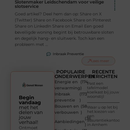
Slotenmaker Leidschendam voor veilige
slotservice
Goed artikel? Deel hem dan op: Share on X
(Twitter) Share on Facebook Share on Pinterest
Share on LinkedIn Share on Email Een goed
beveiligde woning begint bij betrouwbare sloten
en degelijk hang- en sluitwerk. Toch kan een
probleem met ...
Inbraak Preventie
Lees meer
POPULAIRE
RECENTE
ONDERWERPEN
BERICHTEN
Energie en
(174
Past een
verwarming
)
tafelmodel
koelkast bij jouw
Inbraak
(173
woonstijl
Begin
preventie
)
vandaag
Bouwen en
(58
met het
Waar u op let bij
het kiezen van
delen van
verbouwen
)
een
jouw
(36
assurantiekantoor
Aanbiedingen
verhaal!
)
in Arnhem
Ontmoet