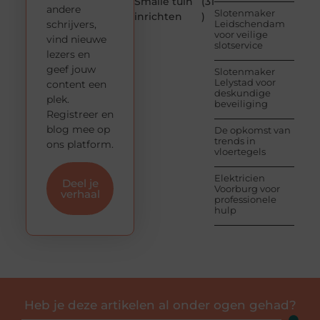
Smalle tuin
(31
andere
Slotenmaker
inrichten
)
schrijvers,
Leidschendam
voor veilige
vind nieuwe
slotservice
lezers en
geef jouw
Slotenmaker
Lelystad voor
content een
deskundige
plek.
beveiliging
Registreer en
blog mee op
De opkomst van
trends in
ons platform.
vloertegels
Elektricien
Deel je
Voorburg voor
verhaal
professionele
hulp
Heb je deze artikelen al onder ogen gehad?