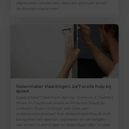
afgebroken sleutel, een deur die dichtvalt terwijl
de sleutels nog binnen
Slotenmaker Vlaardingen: 24/7 snelle hulp bij
spoed
Goed artikel? Deel hem dan op: Share on X (Twitter)
Share on Facebook Share on Pinterest Share on
LinkedIn Share on Email Wat doet een
slotenmaker precies? Een slotenmaker houdt zich
bezig met het openen, repareren en vervangen
van sloten in woningen en bedrijfspanden. In veel