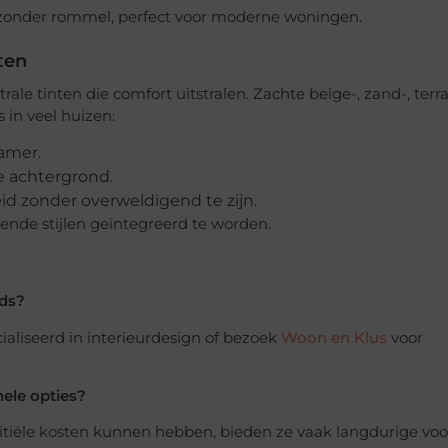
zonder rommel, perfect voor moderne woningen.
ten
le tinten die comfort uitstralen. Zachte beige-, zand-, terra
 in veel huizen:
amer.
e achtergrond.
d zonder overweldigend te zijn.
lende stijlen geïntegreerd te worden.
nds?
ialiseerd in interieurdesign of bezoek
Woon en Klus
voor
nele opties?
iële kosten kunnen hebben, bieden ze vaak langdurige voo