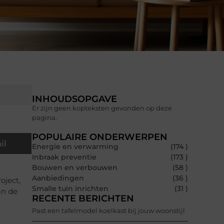
INHOUDSOPGAVE
Er zijn geen kopteksten gevonden op deze
pagina.
POPULAIRE ONDERWERPEN
il
Energie en verwarming
(174 )
Inbraak preventie
(173 )
Bouwen en verbouwen
(58 )
n
Aanbiedingen
(36 )
oject,
Smalle tuin inrichten
(31 )
an de
RECENTE BERICHTEN
Past een tafelmodel koelkast bij jouw woonstijl