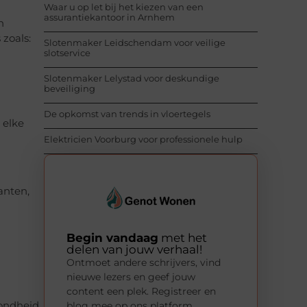
Waar u op let bij het kiezen van een
assurantiekantoor in Arnhem
h
zoals:
Slotenmaker Leidschendam voor veilige
slotservice
Slotenmaker Lelystad voor deskundige
beveiliging
De opkomst van trends in vloertegels
 elke
Elektricien Voorburg voor professionele hulp
lanten,
Begin vandaag
met het
delen van jouw verhaal!
Ontmoet andere schrijvers, vind
nieuwe lezers en geef jouw
content een plek. Registreer en
blog mee op ons platform.
ondheid.