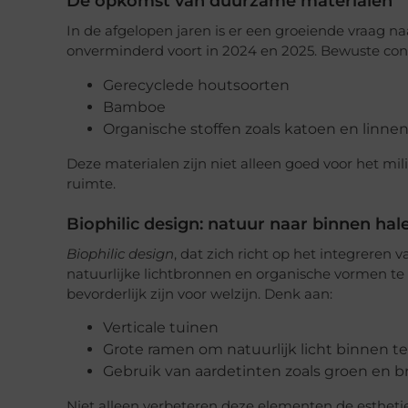
De opkomst van duurzame materialen
In de afgelopen jaren is er een groeiende vraag n
onverminderd voort in 2024 en 2025. Bewuste cons
Gerecyclede houtsoorten
Bamboe
Organische stoffen zoals katoen en linne
Deze materialen zijn niet alleen goed voor het m
ruimte.
Biophilic design: natuur naar binnen hal
Biophilic design
, dat zich richt op het integreren v
natuurlijke lichtbronnen en organische vormen te
bevorderlijk zijn voor welzijn. Denk aan:
Verticale tuinen
Grote ramen om natuurlijk licht binnen te
Gebruik van aardetinten zoals groen en b
Niet alleen verbeteren deze elementen de esthetie