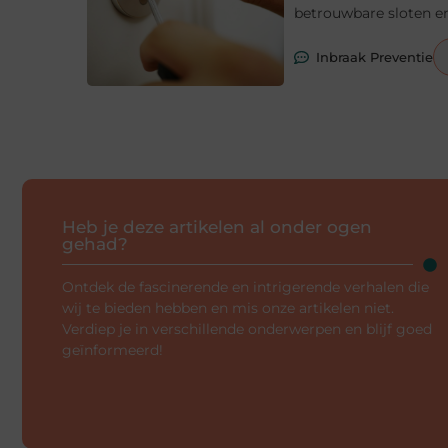
betrouwbare sloten en
Inbraak Preventie
Heb je deze artikelen al onder ogen
gehad?
Ontdek de fascinerende en intrigerende verhalen die
wij te bieden hebben en mis onze artikelen niet.
Verdiep je in verschillende onderwerpen en blijf goed
geïnformeerd!