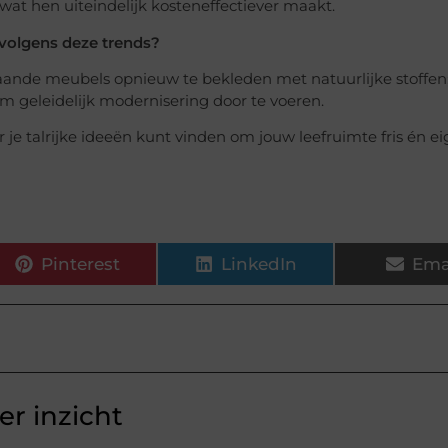
t hen uiteindelijk kosteneffectiever maakt.
 volgens deze trends?
taande meubels opnieuw te bekleden met natuurlijke stoffen
om geleidelijk modernisering door te voeren.
 je talrijke ideeën kunt vinden om jouw leefruimte fris én ei
Pinterest
LinkedIn
Ema
r inzicht