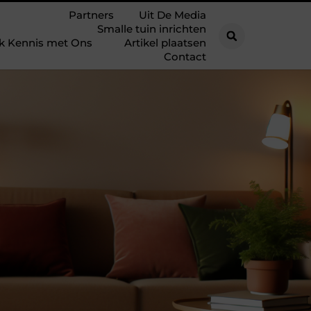
Partners
Uit De Media
Smalle tuin inrichten
k Kennis met Ons
Artikel plaatsen
Contact