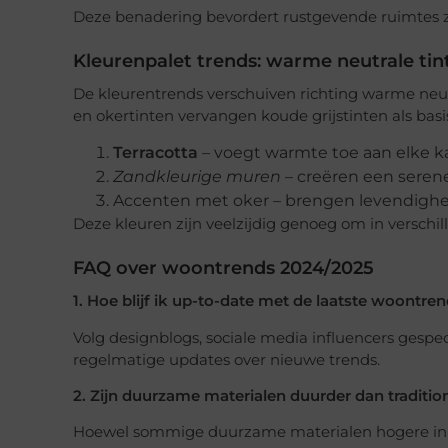
Deze benadering bevordert rustgevende ruimtes 
Kleurenpalet trends: warme neutrale tin
De kleurentrends verschuiven richting warme neutra
en okertinten vervangen koude grijstinten als basis
Terracotta
– voegt warmte toe aan elke k
Zandkleurige muren
– creëren een seren
Accenten met oker – brengen levendighei
Deze kleuren zijn veelzijdig genoeg om in verschil
FAQ over woontrends 2024/2025
1. Hoe blijf ik up-to-date met de laatste woontre
Volg designblogs, sociale media influencers gespec
regelmatige updates over nieuwe trends.
2. Zijn duurzame materialen duurder dan traditio
Hoewel sommige duurzame materialen hogere init