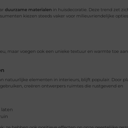
aar
duurzame materialen
in huisdecoratie. Deze trend zet zic
umenten kiezen steeds vaker voor milieuvriendelijke opties 
n
ilieu, maar voegen ook een unieke textuur en warmte toe aan
en
an natuurlijke elementen in interieurs, blijft populair. Door p
 gebruiken, creëren ontwerpers ruimtes die rustgevend en
 laten
ruin
k; ze hebben ook positieve effecten op onze geestelijke gez