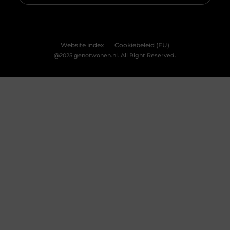
Website index
Cookiebeleid (EU)
@2025 genotwonen.nl. All Right Reserved.