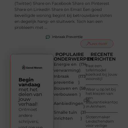
(Twitter) Share on Facebook Share on Pinterest
Share on LinkedIn Share on Email Een goed
beveiligde woning begint bij betrouwbare sloten
en degelijk hang- en sluitwerk. Toch kan een
probleem met ...
Inbraak Preventie
Lees meer
POPULAIRE
RECENTE
ONDERWERPEN
BERICHTEN
Energie en
(174
Past een
verwarming
)
tafelmodel
koelkast bij jouw
Inbraak
(173
woonstijl
Begin
preventie
)
vandaag
Bouwen en
(58
met het
Waar u op let bij
het kiezen van
delen van
verbouwen
)
een
jouw
(36
assurantiekantoor
Aanbiedingen
verhaal!
)
in Arnhem
Ontmoet
Smalle tuin
(31
andere
Slotenmaker
inrichten
)
schrijvers,
Leidschendam
voor veilige
vind nieuwe