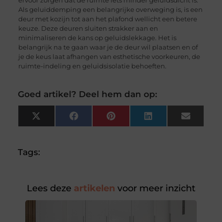
ervoor zorgen dat de ruimte iets minder geluidsdicht is.
Als geluiddemping een belangrijke overweging is, is een
deur met kozijn tot aan het plafond wellicht een betere
keuze. Deze deuren sluiten strakker aan en
minimaliseren de kans op geluidslekkage. Het is
belangrijk na te gaan waar je de deur wil plaatsen en of
je de keus laat afhangen van esthetische voorkeuren, de
ruimte-indeling en geluidsisolatie behoeften.
Goed artikel? Deel hem dan op:
X
Facebook
Pinterest
LinkedIn
Email
(Twitter)
Tags:
Lees deze
artikelen
voor meer inzicht