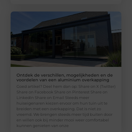
Ontdek de verschillen, mogelijkheden en de
voordelen van een aluminium overkapping
Goed artikel? Deel hem dan op: Share on X (Twitter)
Share on Facebook Share on Pinterest Share on
LinkedIn Share on Email Steeds meer
huiseigenaren kiezen ervoor om hun tuin uit te
breiden met een overkapping. Dat is niet zo
vreemd. We brengen steeds meer tijd buiten door
en willen ook bij minder mooi weer comfortabel
kunnen genieten van onze