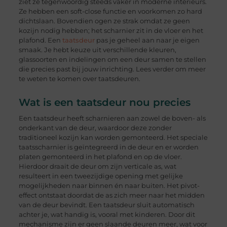
ziet ze tegenwoordig steeds vaker in moderne interieurs.
Ze hebben een soft-close functie en voorkomen zo hard
dichtslaan. Bovendien ogen ze strak omdat ze geen
kozijn nodig hebben; het scharnier zit in de vloer en het
plafond. Een
taatsdeur
pas je geheel aan naar je eigen
smaak. Je hebt keuze uit verschillende kleuren,
glassoorten en indelingen om een deur samen te stellen
die precies past bij jouw inrichting. Lees verder om meer
te weten te komen over taatsdeuren.
Wat is een taatsdeur nou precies
Een taatsdeur heeft scharnieren aan zowel de boven- als
onderkant van de deur, waardoor deze zonder
traditioneel kozijn kan worden gemonteerd. Het speciale
taatsscharnier is geïntegreerd in de deur en er worden
platen gemonteerd in het plafond en op de vloer.
Hierdoor draait de deur om zijn verticale as, wat
resulteert in een tweezijdige opening met gelijke
mogelijkheden naar binnen én naar buiten. Het pivot-
effect ontstaat doordat de as zich meer naar het midden
van de deur bevindt. Een taatsdeur sluit automatisch
achter je, wat handig is, vooral met kinderen. Door dit
mechanisme zijn er geen slaande deuren meer, wat voor