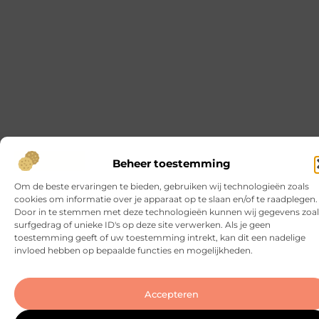
Beheer toestemming
Om de beste ervaringen te bieden, gebruiken wij technologieën zoals
cookies om informatie over je apparaat op te slaan en/of te raadplegen.
Door in te stemmen met deze technologieën kunnen wij gegevens zoal
surfgedrag of unieke ID's op deze site verwerken. Als je geen
toestemming geeft of uw toestemming intrekt, kan dit een nadelige
invloed hebben op bepaalde functies en mogelijkheden.
Accepteren