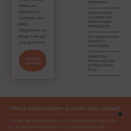
slotservice
lezers en
geef jouw
Slotenmaker
Lelystad voor
content een
deskundige
plek.
beveiliging
Registreer en
blog mee op
De opkomst van
trends in
ons platform.
vloertegels
Elektricien
Deel je
Voorburg voor
verhaal
professionele
hulp
Heb je deze artikelen al onder ogen gehad?
Ontdek de fascinerende en intrigerende verhalen die
wij te bieden hebben en mis onze artikelen niet.