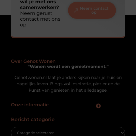
wil je met ons
samenwerken?
Neem contact
op
Neem gerust
contact met ons
op!
Over Genot Wonen
“Wonen wordt een genietmoment.”
Genotwonen.nl laat je anders kijken naar je huis en
dagelijks leven. Blogs vol inspiratie, plezier en de
kunst van genieten in het alledaagse.
Onze informatie
Kwaliteit Backlinks Kopen: Zo Vergroot Jij de Autoriteit van je Website
Geld Verdienen met Links: Zo Zet Jij Jouw Website om in een Inkomstenbron
Bericht categorie