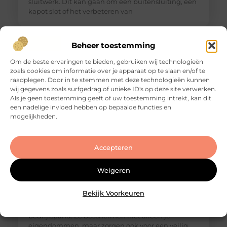
sluitwerk. Dit kan gaan om een buitensluiting, een
kapot slot of het verbeteren van
Beheer toestemming
Om de beste ervaringen te bieden, gebruiken wij technologieën
zoals cookies om informatie over je apparaat op te slaan en/of te
raadplegen. Door in te stemmen met deze technologieën kunnen
wij gegevens zoals surfgedrag of unieke ID's op deze site verwerken.
Als je geen toestemming geeft of uw toestemming intrekt, kan dit
een nadelige invloed hebben op bepaalde functies en
mogelijkheden.
Accepteren
Slotenmaker Haaften voor snelle en veilige
hulp
Goed artikel? Deel hem dan op: Share on X (Twitter)
Weigeren
Share on Facebook Share on Pinterest Share on
LinkedIn Share on Email Waarom een ervaren
Bekijk Voorkeuren
slotenmaker onmisbaar is Goede sloten zijn
onmisbaar voor de veiligheid van je woning of
bedrijfspand. Ze beschermen niet alleen je
eigendommen, maar zorgen ook voor een veilig