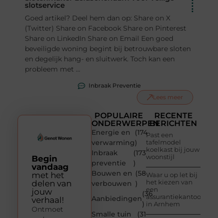
slotservice
Goed artikel? Deel hem dan op: Share on X
(Twitter) Share on Facebook Share on Pinterest
Share on LinkedIn Share on Email Een goed
beveiligde woning begint bij betrouwbare sloten
en degelijk hang- en sluitwerk. Toch kan een
probleem met ...
Inbraak Preventie
Lees meer
POPULAIRE
RECENTE
ONDERWERPEN
BERICHTEN
Energie en
(174
Past een
verwarming
)
tafelmodel
koelkast bij jouw
Inbraak
(173
woonstijl
Begin
preventie
)
vandaag
Bouwen en
(58
met het
Waar u op let bij
het kiezen van
delen van
verbouwen
)
een
jouw
(36
assurantiekantoor
Aanbiedingen
verhaal!
)
in Arnhem
Ontmoet
Smalle tuin
(31