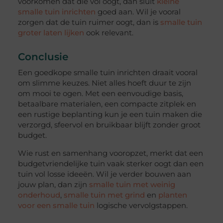
voorkomen dat die vol oogt, dan sluit
kleine
smalle tuin inrichten
goed aan. Wil je vooral
zorgen dat de tuin ruimer oogt, dan is
smalle tuin
groter laten lijken
ook relevant.
Conclusie
Een goedkope smalle tuin inrichten draait vooral
om slimme keuzes. Niet alles hoeft duur te zijn
om mooi te ogen. Met een eenvoudige basis,
betaalbare materialen, een compacte zitplek en
een rustige beplanting kun je een tuin maken die
verzorgd, sfeervol en bruikbaar blijft zonder groot
budget.
Wie rust en samenhang vooropzet, merkt dat een
budgetvriendelijke tuin vaak sterker oogt dan een
tuin vol losse ideeën. Wil je verder bouwen aan
jouw plan, dan zijn
smalle tuin met weinig
onderhoud
,
smalle tuin met grind
en
planten
voor een smalle tuin
logische vervolgstappen.