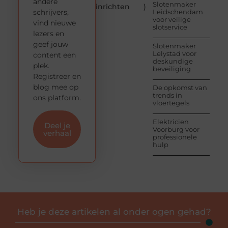
andere
Slotenmaker
inrichten
)
schrijvers,
Leidschendam
voor veilige
vind nieuwe
slotservice
lezers en
geef jouw
Slotenmaker
Lelystad voor
content een
deskundige
plek.
beveiliging
Registreer en
blog mee op
De opkomst van
trends in
ons platform.
vloertegels
Elektricien
Deel je
Voorburg voor
verhaal
professionele
hulp
Heb je deze artikelen al onder ogen gehad?