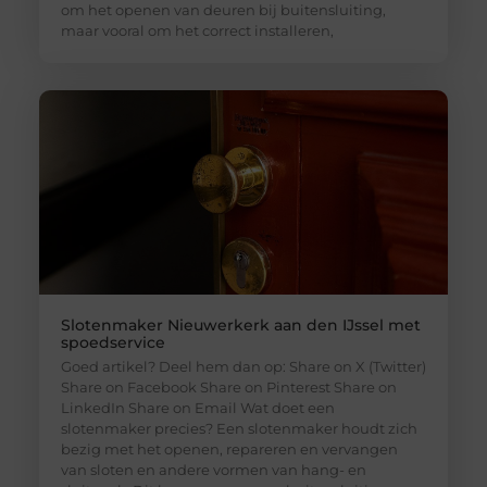
om het openen van deuren bij buitensluiting,
maar vooral om het correct installeren,
Slotenmaker Nieuwerkerk aan den IJssel met
spoedservice
Goed artikel? Deel hem dan op: Share on X (Twitter)
Share on Facebook Share on Pinterest Share on
LinkedIn Share on Email Wat doet een
slotenmaker precies? Een slotenmaker houdt zich
bezig met het openen, repareren en vervangen
van sloten en andere vormen van hang- en