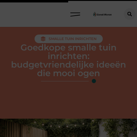
SMALLE TUIN INRICHTEN
Goedkope smalle tuin
inrichten:
budgetvriendelijke ideeën
die mooi ogen