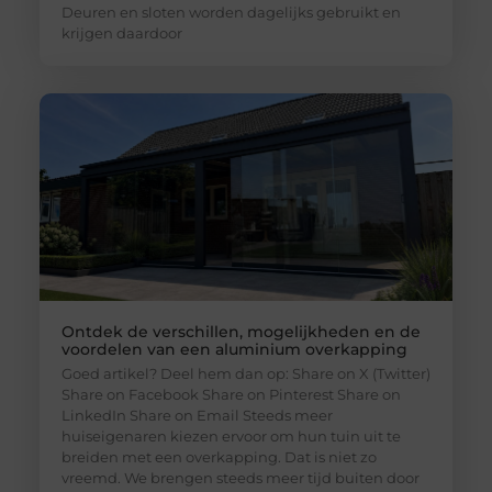
Deuren en sloten worden dagelijks gebruikt en
krijgen daardoor
Ontdek de verschillen, mogelijkheden en de
voordelen van een aluminium overkapping
Goed artikel? Deel hem dan op: Share on X (Twitter)
Share on Facebook Share on Pinterest Share on
LinkedIn Share on Email Steeds meer
huiseigenaren kiezen ervoor om hun tuin uit te
breiden met een overkapping. Dat is niet zo
vreemd. We brengen steeds meer tijd buiten door