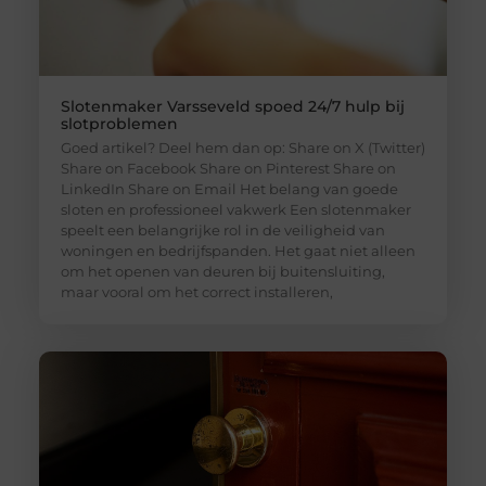
Slotenmaker Varsseveld spoed 24/7 hulp bij
slotproblemen
Goed artikel? Deel hem dan op: Share on X (Twitter)
Share on Facebook Share on Pinterest Share on
LinkedIn Share on Email Het belang van goede
sloten en professioneel vakwerk Een slotenmaker
speelt een belangrijke rol in de veiligheid van
woningen en bedrijfspanden. Het gaat niet alleen
om het openen van deuren bij buitensluiting,
maar vooral om het correct installeren,