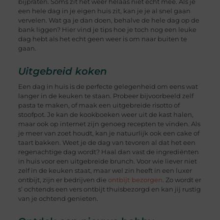
bijpraten. Soms zit het weer helaas niet echt mee. Als je
een hele dag in je eigen huis zit, kan je je al snel gaan
vervelen. Wat ga je dan doen, behalve de hele dag op de
bank liggen? Hier vind je tips hoe je toch nog een leuke
dag hebt als het echt geen weer is om naar buiten te
gaan.
Uitgebreid koken
Een dag in huis is de perfecte gelegenheid om eens wat
langer in de keuken te staan. Probeer bijvoorbeeld zelf
pasta te maken, of maak een uitgebreide risotto of
stoofpot. Je kan de kookboeken weer uit de kast halen,
maar ook op internet zijn genoeg recepten te vinden. Als
je meer van zoet houdt, kan je natuurlijk ook een cake of
taart bakken. Weet je de dag van tevoren al dat het een
regenachtige dag wordt? Haal dan vast de ingrediënten
in huis voor een uitgebreide brunch. Voor wie liever niet
zelf in de keuken staat, maar wel zin heeft in een luxer
ontbijt, zijn er bedrijven die
ontbijt bezorgen
. Zo wordt er
s’ ochtends een vers ontbijt thuisbezorgd en kan jij rustig
van je ochtend genieten.