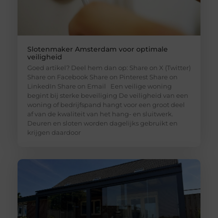
Slotenmaker Amsterdam voor optimale
veiligheid
Goed artikel? Deel hem dan op: Share on X (Twitter)
Share on Facebook Share on Pinterest Share on
LinkedIn Share on Email Een veilige woning
begint bij sterke beveiliging De veiligheid van een
woning of bedrijfspand hangt voor een groot deel
af van de kwaliteit van het hang- en sluitwerk.
Deuren en sloten worden dagelijks gebruikt en
krijgen daardoor