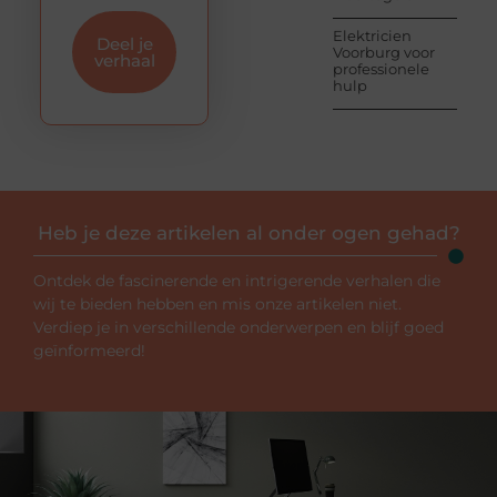
Elektricien
Deel je
Voorburg voor
verhaal
professionele
hulp
Heb je deze artikelen al onder ogen gehad?
Ontdek de fascinerende en intrigerende verhalen die
wij te bieden hebben en mis onze artikelen niet.
Verdiep je in verschillende onderwerpen en blijf goed
geïnformeerd!