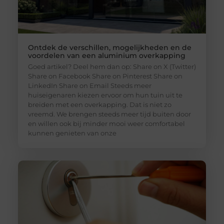
Ontdek de verschillen, mogelijkheden en de
voordelen van een aluminium overkapping
Goed artikel? Deel hem dan op: Share on X (Twitter)
Share on Facebook Share on Pinterest Share on
LinkedIn Share on Email Steeds meer
huiseigenaren kiezen ervoor om hun tuin uit te
breiden met een overkapping. Dat is niet zo
vreemd. We brengen steeds meer tijd buiten door
en willen ook bij minder mooi weer comfortabel
kunnen genieten van onze