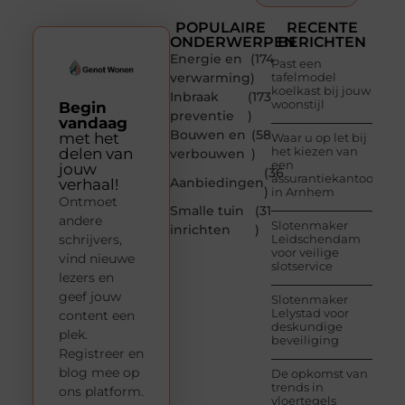
POPULAIRE
RECENTE
ONDERWERPEN
BERICHTEN
Energie en
(174
Past een
verwarming
)
tafelmodel
koelkast bij jouw
Inbraak
(173
woonstijl
Begin
preventie
)
vandaag
Bouwen en
(58
met het
Waar u op let bij
het kiezen van
delen van
verbouwen
)
een
jouw
(36
assurantiekantoor
Aanbiedingen
verhaal!
)
in Arnhem
Ontmoet
Smalle tuin
(31
andere
Slotenmaker
inrichten
)
schrijvers,
Leidschendam
voor veilige
vind nieuwe
slotservice
lezers en
geef jouw
Slotenmaker
Lelystad voor
content een
deskundige
plek.
beveiliging
Registreer en
blog mee op
De opkomst van
trends in
ons platform.
vloertegels