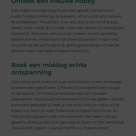
Ontdek een nieuwe hobby
Een regenachtige dag is ook een goed moment om
oude hobby’s weer op te pakken, of om juist iets nieuws
te ontdekken. Misschien is er iets wat je als kind graag
deed, maar waar je nu niet meer aan denkt of weinig aan
toe komt. Tekenen, een puzzel maken of een spelletje
spelen klinkt misschien niet heel bijzonder, maar met
muziek op de achtergrond, goed gezelschap en wat te
drinken kan het heel ontspannend zijn.
Boek een middag echte
ontspanning
Voor als je echt even tot rust wilt komen, is een massage
boeken een goed idee. Of boek bijvoorbeeld een dagje
in de sauna. Dit moet je meestal wel van tevoren
reserveren, dus houd het weerbericht in de gaten. Als het
eenmaal geboekt is, heb je wel echt iets om naar uit te
kijken en kom je weer helemaal ontspannen thuis. Zo
heb je alsnog een uitje, ook wanneer het weer niet zo
goed is. Zoals je ziet is er genoeg te doen in het weekend,
ook als het regent. Laat de herfst nu maar komen!