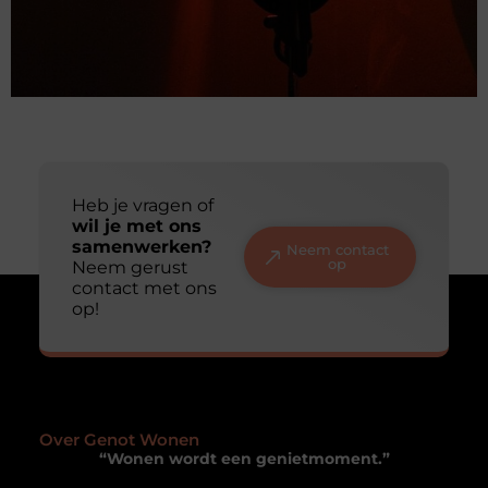
Tips voor een zorgeloze huizenverkoop in
Utrecht
Goed artikel? Deel hem dan op: Share on X (Twitter)
Share on Facebook Share on Pinterest Share on
LinkedIn Share on Email Je huis verkopen in
Utrecht: dat klinkt eenvoudiger dan het in de
praktijk vaak is. De markt is dynamisch, de vraag is
groot en woningen wisselen regelmatig snel van
eigenaar. Maar dat betekent niet dat een
succesvolle transactie
Beheer toestemming