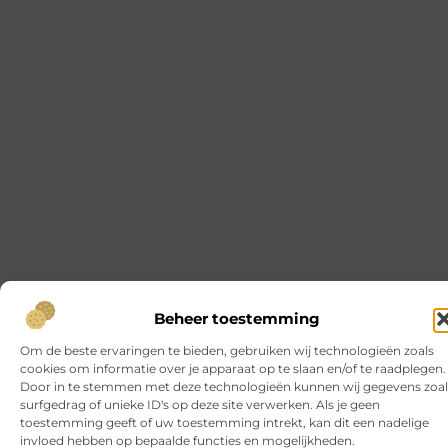
Slotenmaker Hellevoetsluis met spoedservice
Goed artikel? Deel hem dan op: Share on X (Twitter)
Share on Facebook Share on Pinterest Share on
LinkedIn Share on Email Wat doet een
slotenmaker precies? Een slotenmaker houdt zich
bezig met het openen, vervangen en repareren
van sloten in woningen, bedrijfspanden en
voertuigen. In de praktijk gaat het vaak om
situaties waarin mensen zichzelf hebben
buitengesloten, een sleutel