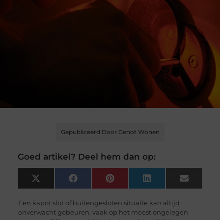
Gepubliceerd Door Genot Wonen
Goed artikel? Deel hem dan op:
X
Facebook
Pinterest
LinkedIn
Email
(Twitter)
Een kapot slot of buitengesloten situatie kan altijd
onverwacht gebeuren, vaak op het meest ongelegen