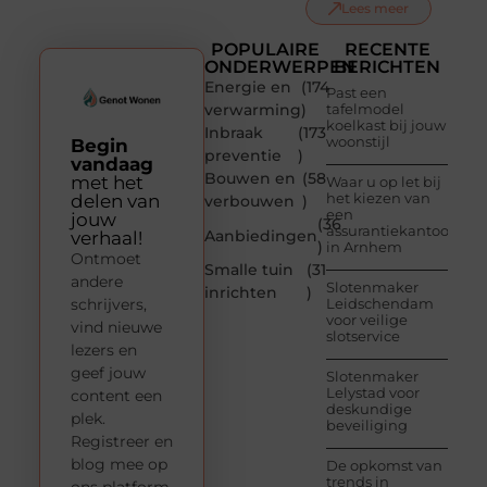
Lees meer
POPULAIRE
RECENTE
ONDERWERPEN
BERICHTEN
Energie en
(174
Past een
verwarming
)
tafelmodel
koelkast bij jouw
Inbraak
(173
woonstijl
Begin
preventie
)
vandaag
Bouwen en
(58
met het
Waar u op let bij
het kiezen van
delen van
verbouwen
)
een
jouw
(36
assurantiekantoor
Aanbiedingen
verhaal!
)
in Arnhem
Ontmoet
Smalle tuin
(31
andere
Slotenmaker
inrichten
)
schrijvers,
Leidschendam
voor veilige
vind nieuwe
slotservice
lezers en
geef jouw
Slotenmaker
Lelystad voor
content een
deskundige
plek.
beveiliging
Registreer en
blog mee op
De opkomst van
trends in