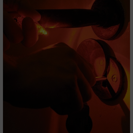
Slotenmaker Haaften voor snelle en veilige
hulp
Goed artikel? Deel hem dan op: Share on X (Twitter)
Share on Facebook Share on Pinterest Share on
LinkedIn Share on Email Waarom een ervaren
slotenmaker onmisbaar is Goede sloten zijn
onmisbaar voor de veiligheid van je woning of
bedrijfspand. Ze beschermen niet alleen je
eigendommen, maar zorgen ook voor een veilig
gevoel. Toch kunnen sloten na verloop van tijd