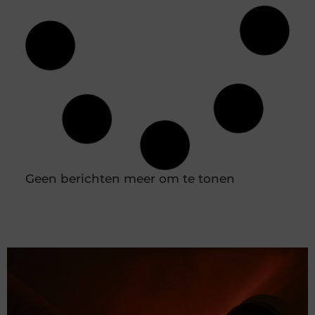
Slotenmaker Nieuwerkerk aan den IJssel met
spoedservice
Goed artikel? Deel hem dan op: Share on X (Twitter)
Share on Facebook Share on Pinterest Share on
LinkedIn Share on Email Wat doet een
slotenmaker precies? Een slotenmaker houdt zich
bezig met het openen, repareren en vervangen
van sloten en andere vormen van hang- en
sluitwerk. Dit kan gaan om een buitensluiting, een
kapot slot of het verbeteren van