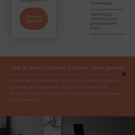
ons platform.
vloertegels
Elektricien
Deel je
Voorburg voor
verhaal
professionele
hulp
Heb je deze artikelen al onder ogen gehad?
Ontdek de fascinerende en intrigerende verhalen die
wij te bieden hebben en mis onze artikelen niet.
Verdiep je in verschillende onderwerpen en blijf goed
geïnformeerd!