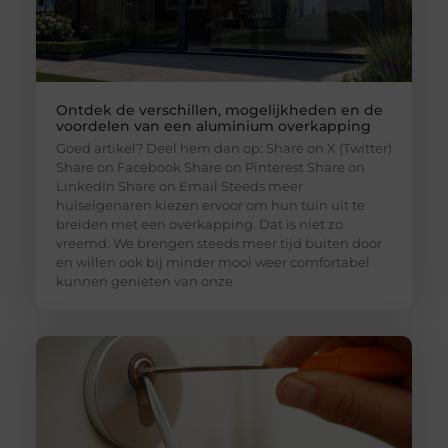
Ontdek de verschillen, mogelijkheden en de
voordelen van een aluminium overkapping
Goed artikel? Deel hem dan op: Share on X (Twitter)
Share on Facebook Share on Pinterest Share on
LinkedIn Share on Email Steeds meer
huiseigenaren kiezen ervoor om hun tuin uit te
breiden met een overkapping. Dat is niet zo
vreemd. We brengen steeds meer tijd buiten door
en willen ook bij minder mooi weer comfortabel
kunnen genieten van onze