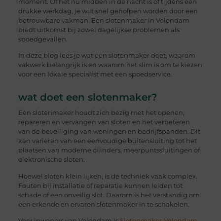
moment. Of het nu midden in de nacht is of tijdens een
drukke werkdag, je wilt snel geholpen worden door een
betrouwbare vakman. Een slotenmaker in Volendam
biedt uitkomst bij zowel dagelijkse problemen als
spoedgevallen.
In deze blog lees je wat een slotenmaker doet, waarom
vakwerk belangrijk is en waarom het slim is om te kiezen
voor een lokale specialist met een spoedservice.
wat doet een slotenmaker?
Een slotenmaker houdt zich bezig met het openen,
repareren en vervangen van sloten en het verbeteren
van de beveiliging van woningen en bedrijfspanden. Dit
kan variëren van een eenvoudige buitensluiting tot het
plaatsen van moderne cilinders, meerpuntssluitingen of
elektronische sloten.
Hoewel sloten klein lijken, is de techniek vaak complex.
Fouten bij installatie of reparatie kunnen leiden tot
schade of een onveilig slot. Daarom is het verstandig om
een erkende en ervaren slotenmaker in te schakelen.
Voor inwoners van Volendam is
Slotenmaker Volendam