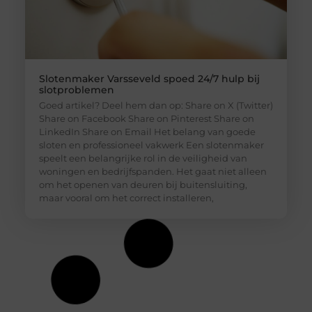
Slotenmaker Varsseveld spoed 24/7 hulp bij
slotproblemen
Goed artikel? Deel hem dan op: Share on X (Twitter)
Share on Facebook Share on Pinterest Share on
LinkedIn Share on Email Het belang van goede
sloten en professioneel vakwerk Een slotenmaker
speelt een belangrijke rol in de veiligheid van
woningen en bedrijfspanden. Het gaat niet alleen
om het openen van deuren bij buitensluiting,
maar vooral om het correct installeren,