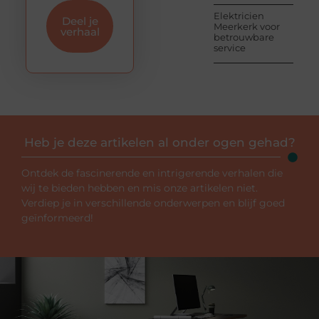
Elektricien
Deel je
Meerkerk voor
verhaal
betrouwbare
service
Heb je deze artikelen al onder ogen gehad?
Ontdek de fascinerende en intrigerende verhalen die
wij te bieden hebben en mis onze artikelen niet.
Verdiep je in verschillende onderwerpen en blijf goed
geïnformeerd!