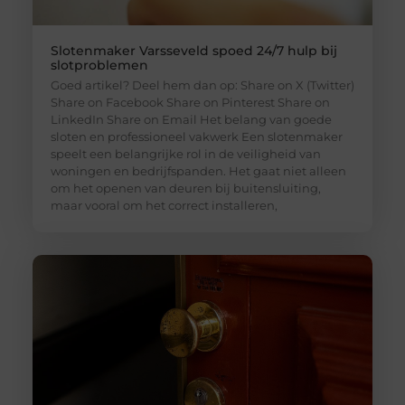
Slotenmaker Varsseveld spoed 24/7 hulp bij
slotproblemen
Goed artikel? Deel hem dan op: Share on X (Twitter)
Share on Facebook Share on Pinterest Share on
LinkedIn Share on Email Het belang van goede
sloten en professioneel vakwerk Een slotenmaker
speelt een belangrijke rol in de veiligheid van
woningen en bedrijfspanden. Het gaat niet alleen
om het openen van deuren bij buitensluiting,
maar vooral om het correct installeren,