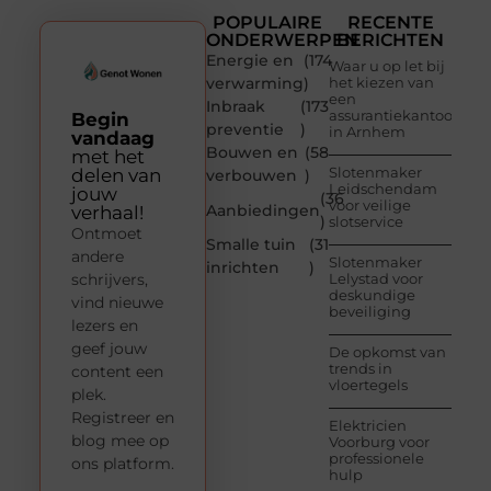
POPULAIRE
RECENTE
ONDERWERPEN
BERICHTEN
Energie en
(174
Waar u op let bij
verwarming
)
het kiezen van
een
Inbraak
(173
assurantiekantoor
Begin
preventie
)
in Arnhem
vandaag
Bouwen en
(58
met het
Slotenmaker
delen van
verbouwen
)
Leidschendam
jouw
(36
voor veilige
Aanbiedingen
verhaal!
)
slotservice
Ontmoet
Smalle tuin
(31
andere
Slotenmaker
inrichten
)
schrijvers,
Lelystad voor
deskundige
vind nieuwe
beveiliging
lezers en
geef jouw
De opkomst van
trends in
content een
vloertegels
plek.
Registreer en
Elektricien
blog mee op
Voorburg voor
professionele
ons platform.
hulp