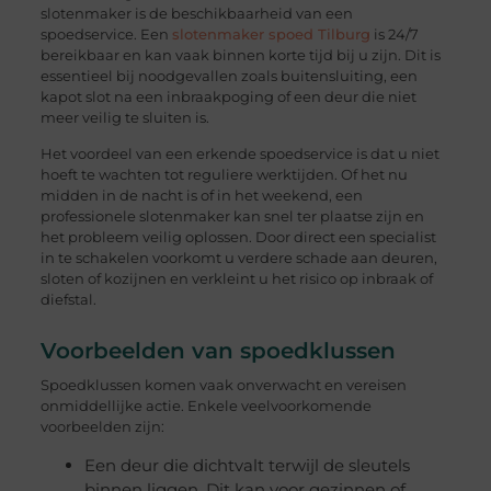
slotenmaker is de beschikbaarheid van een
spoedservice. Een
slotenmaker spoed Tilburg
is 24/7
bereikbaar en kan vaak binnen korte tijd bij u zijn. Dit is
essentieel bij noodgevallen zoals buitensluiting, een
kapot slot na een inbraakpoging of een deur die niet
meer veilig te sluiten is.
Het voordeel van een erkende spoedservice is dat u niet
hoeft te wachten tot reguliere werktijden. Of het nu
midden in de nacht is of in het weekend, een
professionele slotenmaker kan snel ter plaatse zijn en
het probleem veilig oplossen. Door direct een specialist
in te schakelen voorkomt u verdere schade aan deuren,
sloten of kozijnen en verkleint u het risico op inbraak of
diefstal.
Voorbeelden van spoedklussen
Spoedklussen komen vaak onverwacht en vereisen
onmiddellijke actie. Enkele veelvoorkomende
voorbeelden zijn:
Een deur die dichtvalt terwijl de sleutels
binnen liggen. Dit kan voor gezinnen of