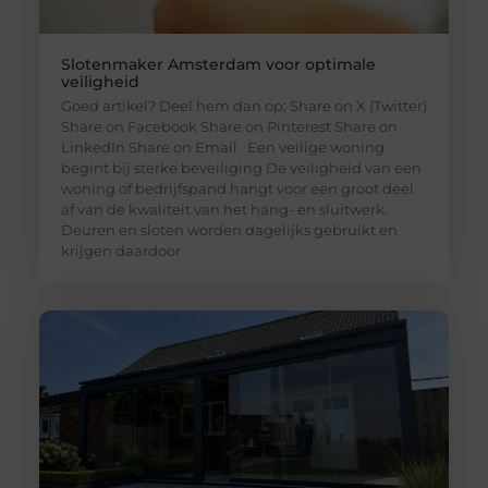
Slotenmaker Amsterdam voor optimale
veiligheid
Goed artikel? Deel hem dan op: Share on X (Twitter)
Share on Facebook Share on Pinterest Share on
LinkedIn Share on Email Een veilige woning
begint bij sterke beveiliging De veiligheid van een
woning of bedrijfspand hangt voor een groot deel
af van de kwaliteit van het hang- en sluitwerk.
Deuren en sloten worden dagelijks gebruikt en
krijgen daardoor