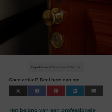
Gepubliceerd Door Genot Wonen
Goed artikel? Deel hem dan op:
X
Facebook
Pinterest
LinkedIn
Email
(Twitter)
Het belang van een professionele