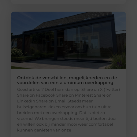
Ontdek de verschillen, mogelijkheden en de
voordelen van een aluminium overkapping
Goed artikel? Deel hem dan op: Share on X (Twitter)
Share on Facebook Share on Pinterest Share on
LinkedIn Share on Email Steeds meer
huiseigenaren kiezen ervoor om hun tuin uit te
breiden met een overkapping. Dat is niet zo
vreemd. We brengen steeds meer tijd buiten door
en willen ook bij minder mooi weer comfortabel
kunnen genieten van onze