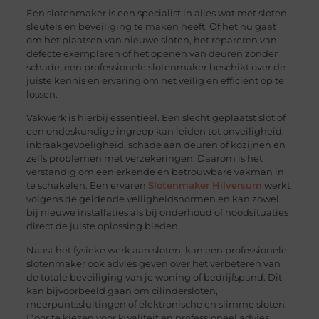
Een slotenmaker is een specialist in alles wat met sloten,
sleutels en beveiliging te maken heeft. Of het nu gaat
om het plaatsen van nieuwe sloten, het repareren van
defecte exemplaren of het openen van deuren zonder
schade, een professionele slotenmaker beschikt over de
juiste kennis en ervaring om het veilig en efficiënt op te
lossen.
Vakwerk is hierbij essentieel. Een slecht geplaatst slot of
een ondeskundige ingreep kan leiden tot onveiligheid,
inbraakgevoeligheid, schade aan deuren of kozijnen en
zelfs problemen met verzekeringen. Daarom is het
verstandig om een erkende en betrouwbare vakman in
te schakelen. Een ervaren
Slotenmaker Hilversum
werkt
volgens de geldende veiligheidsnormen en kan zowel
bij nieuwe installaties als bij onderhoud of noodsituaties
direct de juiste oplossing bieden.
Naast het fysieke werk aan sloten, kan een professionele
slotenmaker ook advies geven over het verbeteren van
de totale beveiliging van je woning of bedrijfspand. Dit
kan bijvoorbeeld gaan om cilindersloten,
meerpuntssluitingen of elektronische en slimme sloten.
Door te kiezen voor kwaliteit en professioneel advies