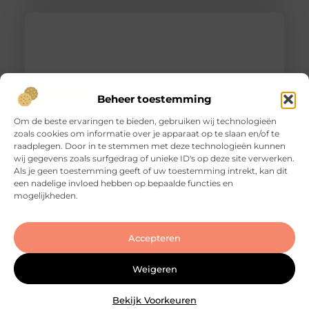
Beheer toestemming
Om de beste ervaringen te bieden, gebruiken wij technologieën
zoals cookies om informatie over je apparaat op te slaan en/of te
raadplegen. Door in te stemmen met deze technologieën kunnen
wij gegevens zoals surfgedrag of unieke ID's op deze site verwerken.
Slotenmaker Bodegraven voor betrouwbare
Als je geen toestemming geeft of uw toestemming intrekt, kan dit
slotenservice
een nadelige invloed hebben op bepaalde functies en
Goed artikel? Deel hem dan op: Share on X (Twitter)
mogelijkheden.
Share on Facebook Share on Pinterest Share on
LinkedIn Share on Email Zorgeloos wonen met
veilige sloten Goede sloten zijn een belangrijk
Accepteren
onderdeel van de beveiliging van je woning of
bedrijfspand. Ze beschermen niet alleen je
eigendommen, maar zorgen er ook voor dat je met
Weigeren
een gerust gevoel de deur
Bekijk Voorkeuren