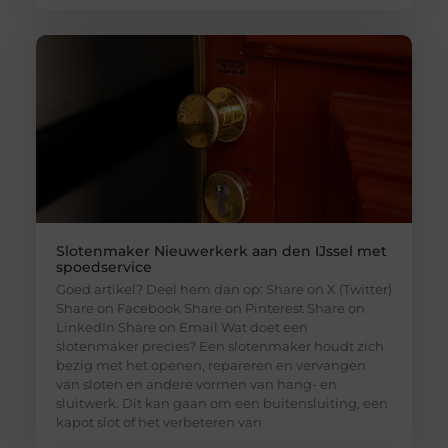
Slotenmaker Nieuwerkerk aan den IJssel met
spoedservice
Goed artikel? Deel hem dan op: Share on X (Twitter)
Share on Facebook Share on Pinterest Share on
LinkedIn Share on Email Wat doet een
slotenmaker precies? Een slotenmaker houdt zich
bezig met het openen, repareren en vervangen
van sloten en andere vormen van hang- en
sluitwerk. Dit kan gaan om een buitensluiting, een
kapot slot of het verbeteren van