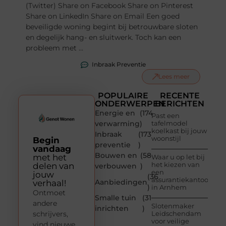
(Twitter) Share on Facebook Share on Pinterest
Share on LinkedIn Share on Email Een goed
beveiligde woning begint bij betrouwbare sloten
en degelijk hang- en sluitwerk. Toch kan een
probleem met ...
Inbraak Preventie
Lees meer
POPULAIRE
RECENTE
ONDERWERPEN
BERICHTEN
Energie en
(174
Past een
verwarming
)
tafelmodel
koelkast bij jouw
Inbraak
(173
woonstijl
Begin
preventie
)
vandaag
Bouwen en
(58
met het
Waar u op let bij
het kiezen van
delen van
verbouwen
)
een
jouw
(36
assurantiekantoor
Aanbiedingen
verhaal!
)
in Arnhem
Ontmoet
Smalle tuin
(31
andere
Slotenmaker
inrichten
)
schrijvers,
Leidschendam
voor veilige
vind nieuwe