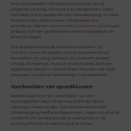
Niet elk probleem met sloten kan wachten tot de
volgende werkdag. Soms sta je buitengesloten, is een
slot kapot of is er sprake van een inbraakpoging. In zulke
situaties is een slotenmaker met spoedservice
onmisbaar. Met een
slotenmaker Hilversum spoed
weet
je dat er 24/7 een professionele vakman klaarstaat om
direct te helpen.
Een spoedservice biedt meerdere voordelen. De
monteur is snel ter plaatse, kan het probleem direct
beoordelen en veilig oplossen, en voorkomt verdere
schade of ongemak. Vooral in noodsituaties, zoals een
afgebroken sleutel in het slot of een deur die niet meer
opengaat, is snelle en deskundige hulp essentieel.
Voorbeelden van spoedklussen
Spoedklussen kunnen uiteenlopen van een
buitengesloten deur tot een kapot slot dat direct
vervangen moet worden. Ook situaties waarin een
inbraakpoging heeft plaatsgevonden, vragen om directe
aandacht om verdere schade te voorkomen en de
woning of het pand weer veilig af te sluiten.