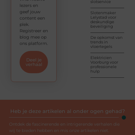
slotservice
lezers en
geef jouw
Slotenmaker
Lelystad voor
content een
deskundige
plek.
beveiliging
Registreer en
blog mee op
De opkomst van
trends in
ons platform.
vloertegels
Elektricien
Deel je
Voorburg voor
verhaal
professionele
hulp
Heb je deze artikelen al onder ogen gehad?
Ontdek de fascinerende en intrigerende verhalen die
wij te bieden hebben en mis onze artikelen niet.