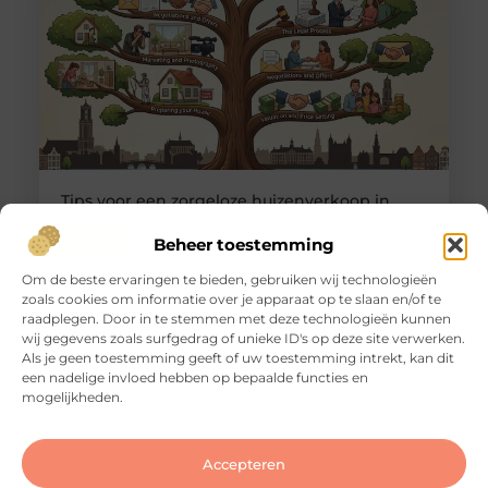
Tips voor een zorgeloze huizenverkoop in
Utrecht
Goed artikel? Deel hem dan op: Share on X (Twitter)
Beheer toestemming
Share on Facebook Share on Pinterest Share on
Om de beste ervaringen te bieden, gebruiken wij technologieën
LinkedIn Share on Email Je huis verkopen in
zoals cookies om informatie over je apparaat op te slaan en/of te
Utrecht: dat klinkt eenvoudiger dan het in de
raadplegen. Door in te stemmen met deze technologieën kunnen
praktijk vaak is. De markt is dynamisch, de vraag is
wij gegevens zoals surfgedrag of unieke ID's op deze site verwerken.
groot en woningen wisselen regelmatig snel van
Als je geen toestemming geeft of uw toestemming intrekt, kan dit
eigenaar. Maar dat betekent niet dat een
een nadelige invloed hebben op bepaalde functies en
succesvolle transactie
mogelijkheden.
Accepteren