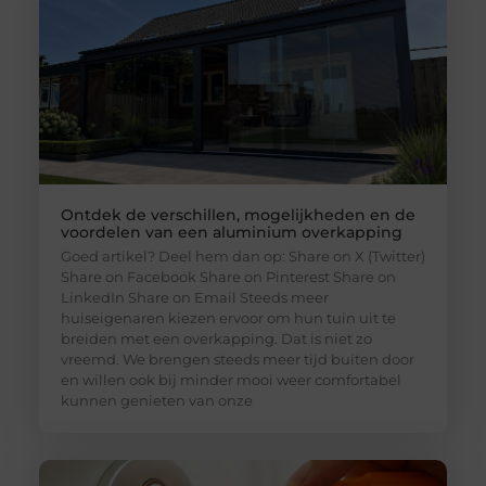
Ontdek de verschillen, mogelijkheden en de
voordelen van een aluminium overkapping
Goed artikel? Deel hem dan op: Share on X (Twitter)
Share on Facebook Share on Pinterest Share on
LinkedIn Share on Email Steeds meer
huiseigenaren kiezen ervoor om hun tuin uit te
breiden met een overkapping. Dat is niet zo
vreemd. We brengen steeds meer tijd buiten door
en willen ook bij minder mooi weer comfortabel
kunnen genieten van onze