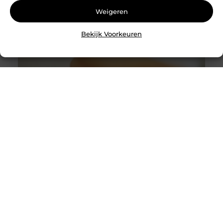
Weigeren
Bekijk Voorkeuren
Slotenmaker Bodegraven voor betrouwbare
slotenservice
Goed artikel? Deel hem dan op: Share on X (Twitter)
Share on Facebook Share on Pinterest Share on
LinkedIn Share on Email Zorgeloos wonen met
veilige sloten Goede sloten zijn een belangrijk
onderdeel van de beveiliging van je woning of
bedrijfspand. Ze beschermen niet alleen je
eigendommen, maar zorgen er ook voor dat je met
een gerust gevoel de deur