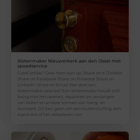
Slotenmaker Nieuwerkerk aan den IJssel met
spoedservice
Goed artikel? Deel hem dan op: Share on X (Twitter)
Share on Facebook Share on Pinterest Share on
LinkedIn Share on Email Wat doet een
slotenmaker precies? Een slotenmaker houdt zich
bezig met het openen, repareren en vervangen
van sloten en andere vormen van hang- en
sluitwerk. Dit kan gaan om een buitensluiting, een
kapot slot of het verbeteren van