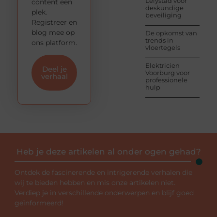
Lelystad voor
content een
deskundige
plek.
beveiliging
Registreer en
blog mee op
De opkomst van
trends in
ons platform.
vloertegels
Elektricien
Deel je
Voorburg voor
verhaal
professionele
hulp
Heb je deze artikelen al onder ogen gehad?
Ontdek de fascinerende en intrigerende verhalen die
wij te bieden hebben en mis onze artikelen niet.
Verdiep je in verschillende onderwerpen en blijf goed
geïnformeerd!