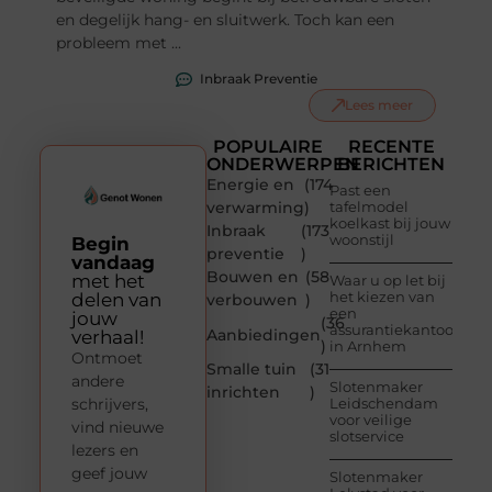
en degelijk hang- en sluitwerk. Toch kan een
probleem met ...
Inbraak Preventie
Lees meer
POPULAIRE
RECENTE
ONDERWERPEN
BERICHTEN
Energie en
(174
Past een
verwarming
)
tafelmodel
koelkast bij jouw
Inbraak
(173
woonstijl
Begin
preventie
)
vandaag
Bouwen en
(58
met het
Waar u op let bij
het kiezen van
delen van
verbouwen
)
een
jouw
(36
assurantiekantoor
Aanbiedingen
verhaal!
)
in Arnhem
Ontmoet
Smalle tuin
(31
andere
Slotenmaker
inrichten
)
schrijvers,
Leidschendam
voor veilige
vind nieuwe
slotservice
lezers en
geef jouw
Slotenmaker