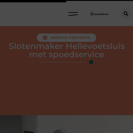
INBRAAK PREVENTIE
Slotenmaker Hellevoetsluis
met spoedservice