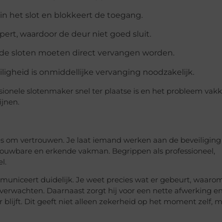
f in het slot en blokkeert de toegang.
apert, waardoor de deur niet goed sluit.
gde sloten moeten direct vervangen worden.
eiligheid is onmiddellijke vervanging noodzakelijk.
essionele slotenmaker snel ter plaatse is en het probleem vak
ijnen.
es om vertrouwen. Je laat iemand werken aan de beveiliging
rouwbare en erkende vakman. Begrippen als professioneel,
l.
uniceert duidelijk. Je weet precies wat er gebeurt, waaro
erwachten. Daarnaast zorgt hij voor een nette afwerking e
blijft. Dit geeft niet alleen zekerheid op het moment zelf, 