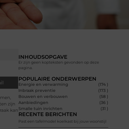
INHOUDSOPGAVE
Er zijn geen kopteksten gevonden op deze
pagina.
POPULAIRE ONDERWERPEN
il
Energie en verwarming
(174 )
Inbraak preventie
(173 )
Bouwen en verbouwen
(58 )
mmen,
Aanbiedingen
(36 )
ten zijn
Smalle tuin inrichten
(31 )
braak kan
RECENTE BERICHTEN
Past een tafelmodel koelkast bij jouw woonstijl