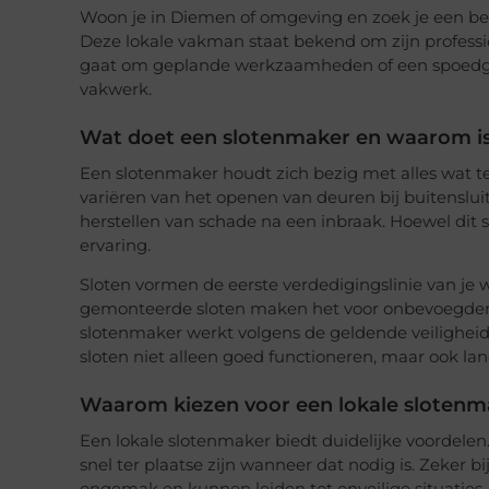
Woon je in Diemen of omgeving en zoek je een be
Deze lokale vakman staat bekend om zijn professi
gaat om geplande werkzaamheden of een spoedgev
vakwerk.
Wat doet een slotenmaker en waarom is
Een slotenmaker houdt zich bezig met alles wat te
variëren van het openen van deuren bij buitenslui
herstellen van schade na een inbraak. Hoewel dit 
ervaring.
Sloten vormen de eerste verdedigingslinie van je 
gemonteerde sloten maken het voor onbevoegden
slotenmaker werkt volgens de geldende veilighei
sloten niet alleen goed functioneren, maar ook l
Waarom kiezen voor een lokale slotenm
Een lokale slotenmaker biedt duidelijke voordelen.
snel ter plaatse zijn wanneer dat nodig is. Zeker b
ongemak en kunnen leiden tot onveilige situaties.