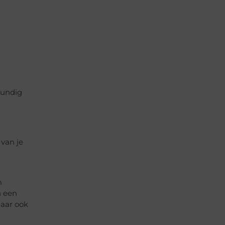
kundig
 van je
m
n een
maar ook