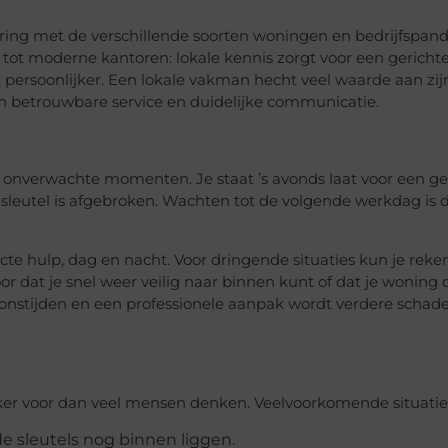
ring met de verschillende soorten woningen en bedrijfspand
ot moderne kantoren: lokale kennis zorgt voor een gericht
t persoonlijker. Een lokale vakman hecht veel waarde aan zij
 in betrouwbare service en duidelijke communicatie.
onverwachte momenten. Je staat ’s avonds laat voor een ge
n sleutel is afgebroken. Wachten tot de volgende werkdag is
te hulp, dag en nacht. Voor dringende situaties kun je rek
oor dat je snel weer veilig naar binnen kunt of dat je woning 
ponstijden en een professionele aanpak wordt verdere schad
er voor dan veel mensen denken. Veelvoorkomende situaties
 de sleutels nog binnen liggen.