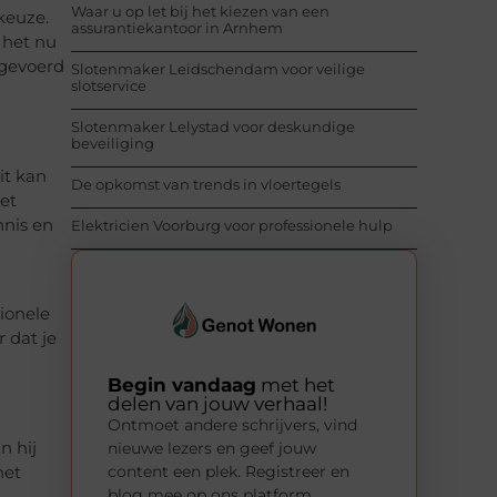
Waar u op let bij het kiezen van een
keuze.
assurantiekantoor in Arnhem
 het nu
tgevoerd
Slotenmaker Leidschendam voor veilige
slotservice
Slotenmaker Lelystad voor deskundige
beveiliging
it kan
De opkomst van trends in vloertegels
et
nnis en
Elektricien Voorburg voor professionele hulp
ionele
 dat je
Begin vandaag
met het
delen van jouw verhaal!
Ontmoet andere schrijvers, vind
nieuwe lezers en geef jouw
n hij
content een plek. Registreer en
het
blog mee op ons platform.