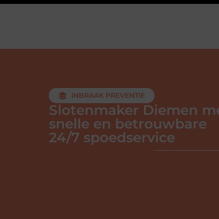
INBRAAK PREVENTIE
Slotenmaker Diemen m
snelle en betrouwbare
24/7 spoedservice