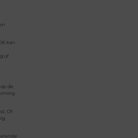
 en
Dit kan
g of
 op de
herming
st. Of
lig
onerende