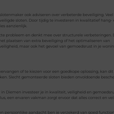
lotenmaker ook adviseren over verbeterde beveiliging. Veel
eiligde sloten. Door tijdig te investeren in kwalitatief hang-
es aanzienlijk.
cte probleem en denkt mee over structurele verbeteringen. 
et plaatsen van extra beveiliging of het optimaliseren van
veiligheid, maar ook het gevoel van gemoedsrust in je wonin
e vervangen of te kiezen voor een goedkope oplossing, kan dit
orzaken. Slecht gemonteerde sloten bieden onvoldoende besc
in Diemen investeer je in kwaliteit, veiligheid en gemoedsru
s, een ervaren vakman zorgt ervoor dat alles correct en vei
en persoonlijke aandacht ben je verzekerd van goed functi