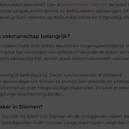
trouwbare specialist? Dan is
slotenmaker Diemen
de juiste 
onele aanpak, snelle service en betrouwbare oplossingen. Of
al, je kunt rekenen op deskundig advies en zorgvuldig ui
 vakmanschap belangrijk?
 maken heeft met sloten, sleutels en toegangsbeveiliging. D
ting tot het vervangen van defecte of verouderde sloten en h
soms eenvoudig lijkt, vereist goed slotenmakerswerk veel ke
woning of bedrijfspand. Slecht functionerende of verkeerd
 eenvoudiger om binnen te komen. Een erkende en profess
dsnormen en met hoogwaardige materialen. Zo weet je zeker
angdurige bescherming bieden.
aker in Diemen?
 Doordat hij actief is in Diemen en de omliggende wijken, ka
ij spoedgevallen is dit cruciaal. Lange wachttijden vergroten 