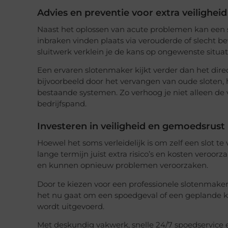
Advies en preventie voor extra veiligheid
Naast het oplossen van acute problemen kan een s
inbraken vinden plaats via verouderde of slecht bev
sluitwerk verklein je de kans op ongewenste situati
Een ervaren slotenmaker kijkt verder dan het dire
bijvoorbeeld door het vervangen van oude sloten, h
bestaande systemen. Zo verhoog je niet alleen de 
bedrijfspand.
Investeren in veiligheid en gemoedsrust
Hoewel het soms verleidelijk is om zelf een slot t
lange termijn juist extra risico’s en kosten vero
en kunnen opnieuw problemen veroorzaken.
Door te kiezen voor een professionele slotenmaker 
het nu gaat om een spoedgeval of een geplande klu
wordt uitgevoerd.
Met deskundig vakwerk, snelle 24/7 spoedservice 