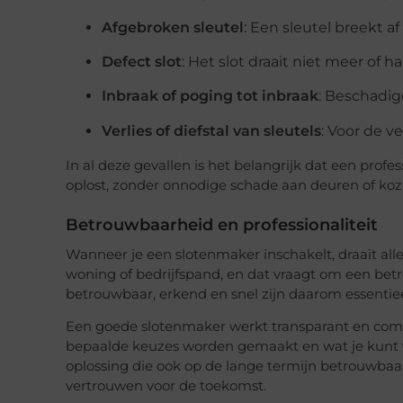
Afgebroken sleutel
: Een sleutel breekt a
Defect slot
: Het slot draait niet meer of h
Inbraak of poging tot inbraak
: Beschadi
Verlies of diefstal van sleutels
: Voor de v
In al deze gevallen is het belangrijk dat een prof
oplost, zonder onnodige schade aan deuren of koz
Betrouwbaarheid en professionaliteit
Wanneer je een slotenmaker inschakelt, draait all
woning of bedrijfspand, en dat vraagt om een bet
betrouwbaar, erkend en snel zijn daarom essentiee
Een goede slotenmaker werkt transparant en comm
bepaalde keuzes worden gemaakt en wat je kunt v
oplossing die ook op de lange termijn betrouwbaar 
vertrouwen voor de toekomst.