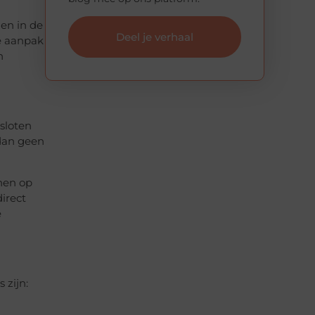
en in de
Deel je verhaal
e aanpak
n
sloten
 dan geen
enen op
direct
e
 zijn: