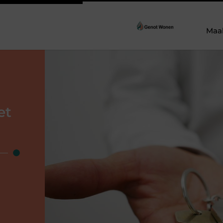
Maa
et