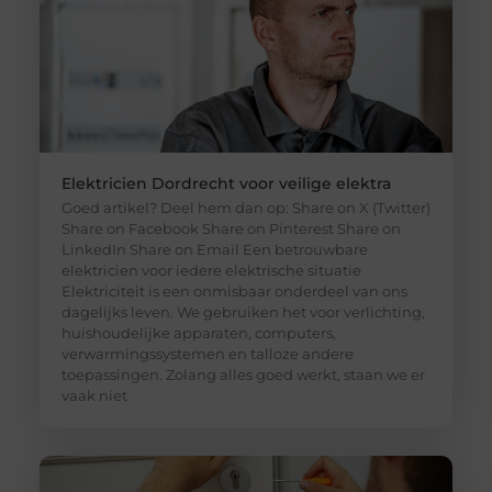
Elektricien Dordrecht voor veilige elektra
Goed artikel? Deel hem dan op: Share on X (Twitter)
Share on Facebook Share on Pinterest Share on
LinkedIn Share on Email Een betrouwbare
elektricien voor iedere elektrische situatie
Elektriciteit is een onmisbaar onderdeel van ons
dagelijks leven. We gebruiken het voor verlichting,
huishoudelijke apparaten, computers,
verwarmingssystemen en talloze andere
toepassingen. Zolang alles goed werkt, staan we er
vaak niet