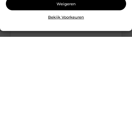
Weigeren
Bekijk Voorkeuren
Slotenmaker Bodegraven voor betrouwbare
slotenservice
Goed artikel? Deel hem dan op: Share on X (Twitter)
Share on Facebook Share on Pinterest Share on
LinkedIn Share on Email Zorgeloos wonen met
veilige sloten Goede sloten zijn een belangrijk
onderdeel van de beveiliging van je woning of
bedrijfspand. Ze beschermen niet alleen je
eigendommen, maar zorgen er ook voor dat je met
een gerust gevoel de deur