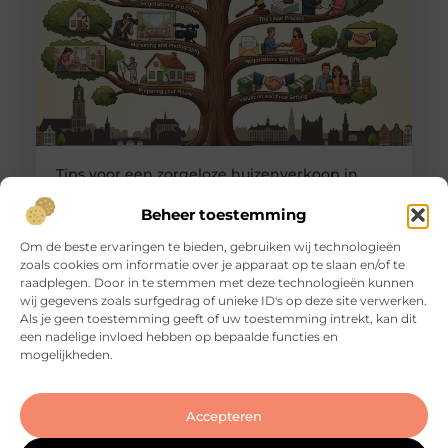
Tips voor een zorgeloze huizenverkoop in
Utrecht
Goed artikel? Deel hem dan op: Share on X (Twitter)
Beheer toestemming
Share on Facebook Share on Pinterest Share on
Om de beste ervaringen te bieden, gebruiken wij technologieën
LinkedIn Share on Email Je huis verkopen in
zoals cookies om informatie over je apparaat op te slaan en/of te
Utrecht: dat klinkt eenvoudiger dan het in de
raadplegen. Door in te stemmen met deze technologieën kunnen
praktijk vaak is. De markt is dynamisch, de vraag is
wij gegevens zoals surfgedrag of unieke ID's op deze site verwerken.
groot en woningen wisselen regelmatig snel van
Als je geen toestemming geeft of uw toestemming intrekt, kan dit
eigenaar. Maar dat betekent niet dat een
een nadelige invloed hebben op bepaalde functies en
succesvolle transactie
mogelijkheden.
Accepteren