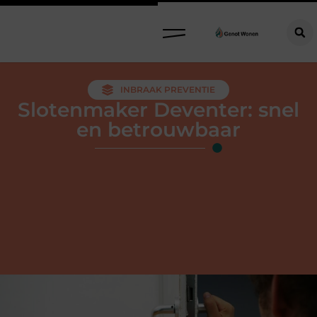
INBRAAK PREVENTIE
Slotenmaker Deventer: snel
en betrouwbaar