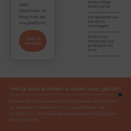
deskundige
plek.
beveiliging
Registreer en
blog mee op
De opkomst van
trends in
ons platform.
vloertegels
Elektricien
Deel je
Voorburg voor
verhaal
professionele
hulp
Heb je deze artikelen al onder ogen gehad?
Ontdek de fascinerende en intrigerende verhalen die
wij te bieden hebben en mis onze artikelen niet.
Verdiep je in verschillende onderwerpen en blijf goed
geïnformeerd!