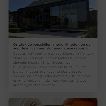
Ontdek de verschillen, mogelijkheden en de
voordelen van een aluminium overkapping
Goed artikel? Deel hem dan op: Share on X (Twitter)
Share on Facebook Share on Pinterest Share on
LinkedIn Share on Email Steeds meer
huiseigenaren kiezen ervoor om hun tuin uit te
breiden met een overkapping. Dat is niet zo
vreemd. We brengen steeds meer tijd buiten door
en willen ook bij minder mooi weer comfortabel
kunnen genieten van onze