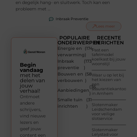
en degelijk hang- en sluitwerk. Toch kan een
probleem met ...
Inbraak Preventie
Lees meer
POPULAIRE
RECENTE
ONDERWERPEN
BERICHTEN
Energie en
(174
Past een
verwarming
)
tafelmodel
koelkast bij jouw
Inbraak
(173
woonstijl
Begin
preventie
)
vandaag
Bouwen en
(58
met het
Waar u op let bij
het kiezen van
delen van
verbouwen
)
een
jouw
(36
assurantiekantoor
Aanbiedingen
verhaal!
)
in Arnhem
Ontmoet
Smalle tuin
(31
andere
Slotenmaker
inrichten
)
schrijvers,
Leidschendam
voor veilige
vind nieuwe
slotservice
lezers en
geef jouw
Slotenmaker
Lelystad voor
content een