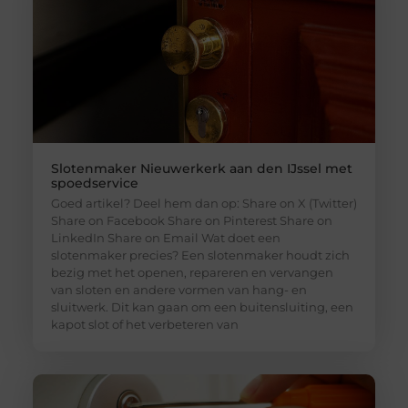
Slotenmaker Nieuwerkerk aan den IJssel met
spoedservice
Goed artikel? Deel hem dan op: Share on X (Twitter)
Share on Facebook Share on Pinterest Share on
LinkedIn Share on Email Wat doet een
slotenmaker precies? Een slotenmaker houdt zich
bezig met het openen, repareren en vervangen
van sloten en andere vormen van hang- en
sluitwerk. Dit kan gaan om een buitensluiting, een
kapot slot of het verbeteren van