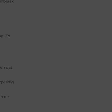
 inbraak
g. Zo
wen dat
rgvuldig
in de