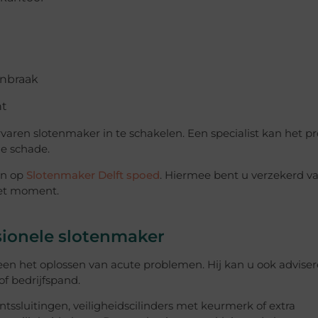
inbraak
ht
ervaren slotenmaker in te schakelen. Een specialist kan het 
ge schade.
en op
Slotenmaker Delft spoed
. Hiermee bent u verzekerd v
 het moment.
sionele slotenmaker
een het oplossen van acute problemen. Hij kan u ook adviser
f bedrijfspand.
tssluitingen, veiligheidscilinders met keurmerk of extra