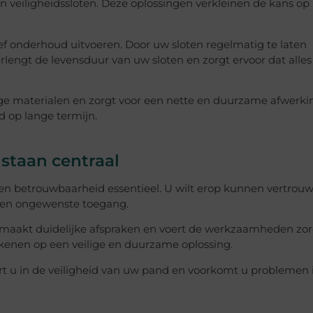
en veiligheidssloten. Deze oplossingen verkleinen de kans op
f onderhoud uitvoeren. Door uw sloten regelmatig te laten
erlengt de levensduur van uw sloten en zorgt ervoor dat alles
materialen en zorgt voor een nette en duurzame afwerkin
d op lange termijn.
staan centraal
d en betrouwbaarheid essentieel. U wilt erop kunnen vertrou
gen ongewenste toegang.
, maakt duidelijke afspraken en voert de werkzaamheden zo
ekenen op een veilige en duurzame oplossing.
t u in de veiligheid van uw pand en voorkomt u problemen 