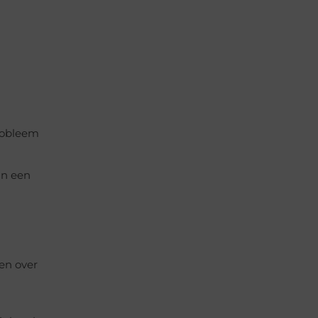
probleem
an een
en over