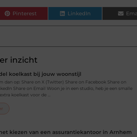
Pinterest
LinkedIn
Ema
r inzicht
el koelkast bij jouw woonstijl
m dan op: Share on X (Twitter) Share on Facebook Share on
nkedIn Share on Email Woon je in een studio, heb je een smalle
xtra koelkast voor de ...
er
j het kiezen van een assurantiekantoor in Arnhem