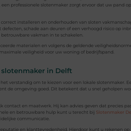
k, een professionele slotenmaker zorgt ervoor dat uw pand o
 correct installeren en onderhouden van sloten vakmanscha
t defecten, schade aan deuren of een verhoogd risico op inbr
n betrouwbare vakman in te schakelen.
iceerde materialen en volgens de geldende veiligheidsnorm
maximale veiligheid voor uw woning of bedrijfspand.
slotenmaker in Delft
is het verstandig om te kiezen voor een lokale slotenmaker. E
en kent de omgeving goed. Dit betekent dat u snel geholpen wo
k contact en maatwerk. Hij kan advies geven dat precies pas
onele en betrouwbare hulp kunt u terecht bij
Slotenmaker De
uidelijke communicatie.
reputatie en klanttevredenheid. Hierdoor kunt u rekenen op