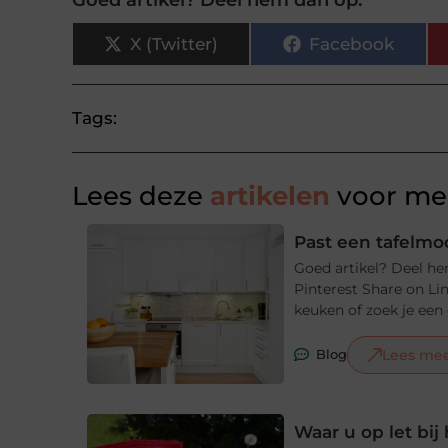
X (Twitter)
Facebook
Tags:
Lees deze
artikelen
voor mee
Past een tafelmod
Goed artikel? Deel he
Pinterest Share on Li
keuken of zoek je een e
Lees me
Blog
Waar u op let bi