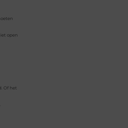
moeten
niet open
. Of het
.