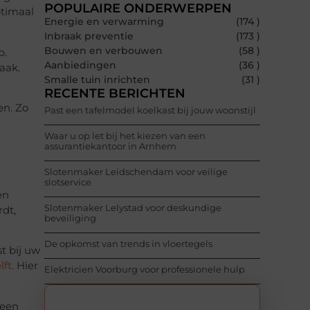
POPULAIRE ONDERWERPEN
ptimaal
Energie en verwarming
(174 )
Inbraak preventie
(173 )
Bouwen en verbouwen
(58 )
p.
Aanbiedingen
(36 )
aak.
Smalle tuin inrichten
(31 )
RECENTE BERICHTEN
en. Zo
Past een tafelmodel koelkast bij jouw woonstijl
Waar u op let bij het kiezen van een
assurantiekantoor in Arnhem
Slotenmaker Leidschendam voor veilige
slotservice
en
Slotenmaker Lelystad voor deskundige
rdt,
beveiliging
De opkomst van trends in vloertegels
t bij uw
lft
. Hier
Elektricien Voorburg voor professionele hulp
 een