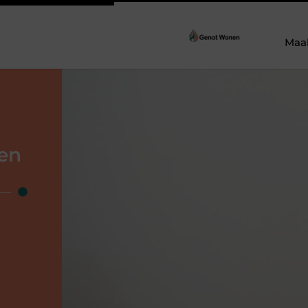
Maa
 en