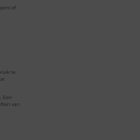
pent of
ruik te
aar
. Een
eften van