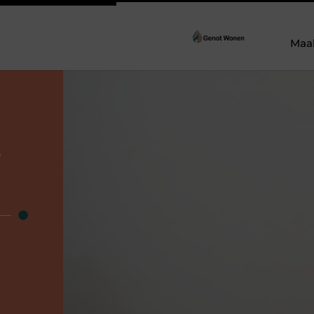
Maa
r