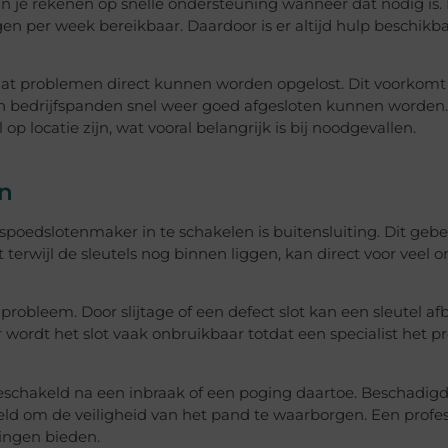
n je rekenen op snelle ondersteuning wanneer dat nodig is.
en per week bereikbaar. Daardoor is er altijd hulp beschikba
dat problemen direct kunnen worden opgelost. Dit voorkomt
 en bedrijfspanden snel weer goed afgesloten kunnen worden.
 locatie zijn, wat vooral belangrijk is bij noodgevallen.
n
edslotenmaker in te schakelen is buitensluiting. Dit gebe
 terwijl de sleutels nog binnen liggen, kan direct voor veel
robleem. Door slijtage of een defect slot kan een sleutel af
r wordt het slot vaak onbruikbaar totdat een specialist het 
schakeld na een inbraak of een poging daartoe. Beschadigd
ld om de veiligheid van het pand te waarborgen. Een profes
singen bieden.