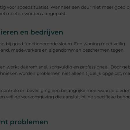
ig voor spoedsituaties. Wanneer een deur niet meer goed o
e snel moeten worden aangepakt.
ieren en bedrijven
g bij goed functionerende sloten. Een woning moet veilig
ijn pand, medewerkers en eigendommen beschermen tegen
en werkt daarom snel, zorgvuldig en professioneel. Door geb
ieken worden problemen niet alleen tijdelijk opgelost, m
scontrole en beveiliging een belangrijke meerwaarde bieden
een veilige werkomgeving die aansluit bij de specifieke beho
omt problemen