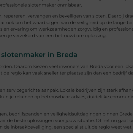
n professionele slotenmaker onmisbaar.
repareren, vervangen en beveiligen van sloten. Daarbij draa
ar ook om het waarborgen van de veiligheid op de lange ter
is en ervaring om werkzaamheden zorgvuldig en professionee
en je verzekerd van een betrouwbare oplossing.
 slotenmaker in Breda
worden. Daarom kiezen veel inwoners van Breda voor een loka
 de regio kan vaak sneller ter plaatse zijn dan een bedrijf d
en servicegerichte aanpak. Lokale bedrijven zijn sterk afhank
 kun je rekenen op betrouwbaar advies, duidelijke communi
en, bedrijfspanden en veiligheidsuitdagingen binnen Breda
er de beste oplossingen voor jouw situatie. Of het nu gaat 
n de inbraakbeveiliging, een specialist uit de regio weet wat 