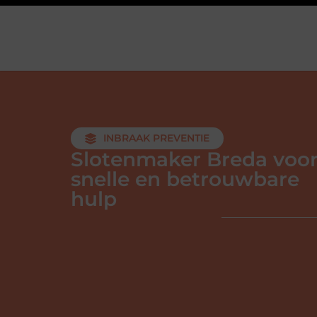
INBRAAK PREVENTIE
Slotenmaker Breda voo
snelle en betrouwbare
hulp