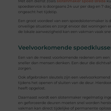
Met een dienst zoals
slotenmaker spoed Breda
ku
spoedservice is doorgaans 24 uur per dag en 7 dag
ongeacht het tijdstip.
Een groot voordeel van een spoedslotenmaker is 
onveilige situaties en zorgt ervoor dat woningen
de lokale aanwezigheid kan een vakman vaak snel op
Veelvoorkomende spoedklusse
Een van de meest voorkomende redenen om een spo
sneller dan mensen denken. Een deur die dichtvalt
zorgen.
Ook afgebroken sleutels zijn een veelvoorkomend p
tijdens het openen of sluiten van de deur. Hierdoo
heeft opgelost.
Daarnaast wordt een slotenmaker regelmatig inge
en geforceerde deuren moeten snel worden herste
vakman kan direct tijdelijke of permanente oplos