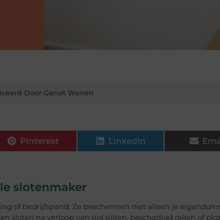
iceerd Door Genot Wonen
Pinterest
LinkedIn
Ema
ele slotenmaker
ing of bedrijfspand. Ze beschermen niet alleen je eigendo
n sloten na verloop van tijd slijten, beschadigd raken of plo