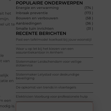
POPULAIRE ONDERWERPEN
Energie en verwarming
(174 )
Inbraak preventie
(173 )
it het
Bouwen en verbouwen
(58 )
mijn.
Aanbiedingen
(36 )
l uit te
Smalle tuin inrichten
(31 )
RECENTE BERICHTEN
Past een tafelmodel koelkast bij jouw woonstijl
Waar u op let bij het kiezen van een
assurantiekantoor in Arnhem
le
at van
Slotenmaker Leidschendam voor veilige
slotservice
Slotenmaker Lelystad voor deskundige
elijk
beveiliging
catie en
De opkomst van trends in vloertegels
.
Elektricien Voorburg voor professionele hulp
om een
nodig is.