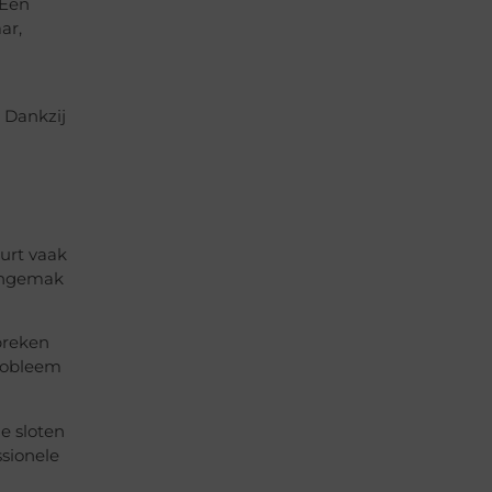
 Een
ar,
 Dankzij
urt vaak
 ongemak
breken
probleem
e sloten
sionele