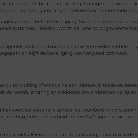
lijft preventie de beste aanpak. Regelmatige controle van s
rhouden worden, gaan langer mee en functioneren betrouw
ragen aan een betere beveiliging. Moderne sloten bieden v
dere systemen. Hierdoor wordt de kans op ongewenste to
eiligheidscontrole uitvoeren en adviseren welke verbeterin
 aangepakt en blijft de beveiliging van het pand optimaal.
n buitensluiting of schade na een inbraak, is snelle en desk
edt de kennis, ervaring en middelen om problemen veilig en e
st het voordeel van snelle service, betrouwbare ondersteunin
akmanschap, betrouwbaarheid en een 24/7 spoedservice kun 
eer je niet alleen in een directe oplossing, maar ook in de v