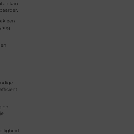
loten kan
baarder.
aak een
egang
gen
undige
fficiënt
g en
je
eiligheid