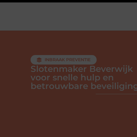
INBRAAK PREVENTIE
Slotenmaker Beverwijk
voor snelle hulp en
betrouwbare beveiligin