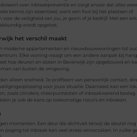
adviseert over inbraakpreventie en zorgt ervoor dat alles wee
e kennis zijn essentieel, want een fout bij het plaatsen of
oor de veiligheid van jou, je gezin of je bedrijf. Met een e
vakkundig wordt opgelost.
wijk het verschil maakt
 van moderne appartementen en nieuwbouwwoningen tot ou
 centrum. Elke woning vraagt om een andere aanpak bij hang
weet hoe deuren en sloten in Beverwijk zijn opgebouwd en k
vakman van buiten de omgeving.
an alleen snelheid. Je profiteert van persoonlijk contact, dir
iligingsoplossing voor jouw situatie. Daarnaast kan een lok
, zoals cilinders, meerpuntsloten of inbraakwerend beslag.
klein je ook de kans op toekomstige risico’s en inbraken.
n
en momenten. Een deur die dichtvalt terwijl de sleutel nog
een poging tot inbraak kan veel stress veroorzaken. In zulke g
l.