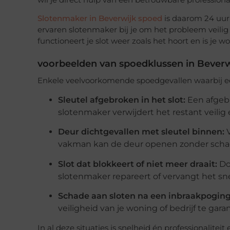
Slotenmaker in Beverwijk spoed
is daarom 24 uur 
ervaren slotenmaker bij je om het probleem veilig 
functioneert je slot weer zoals het hoort en is je w
voorbeelden van spoedklussen in Beverw
Enkele veelvoorkomende spoedgevallen waarbij een
Sleutel afgebroken in het slot:
Een afgebr
slotenmaker verwijdert het restant veilig 
Deur dichtgevallen met sleutel binnen:
V
vakman kan de deur openen zonder schade
Slot dat blokkeert of niet meer draait:
Doo
slotenmaker repareert of vervangt het snel
Schade aan sloten na een inbraakpoging
veiligheid van je woning of bedrijf te gara
In al deze situaties is snelheid én professionalite