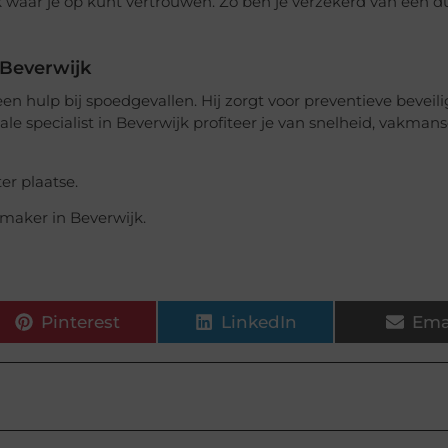
k waar je op kunt vertrouwen. Zo ben je verzekerd van een
 Beverwijk
 hulp bij spoedgevallen. Hij zorgt voor preventieve beveili
ale specialist in Beverwijk profiteer je van snelheid, vakman
er plaatse.
maker in Beverwijk.
Pinterest
LinkedIn
Ema