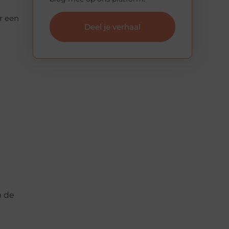
r een
Deel je verhaal
m de