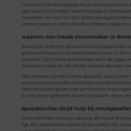
controleert de beveiliging van je woning of pand, 
optimaal functioneert. Vakmanschap en professionel
repareren van een slot kan direct gevolgen hebben v
vakman weet je zeker dat elk probleem veilig en 
waarom een lokale slotenmaker in Bever
Beverwijk heeft een gevarieerd woningaanbod:
gezinswoningen en karakteristieke huizen in het
sluitwerk. Een lokale slotenmaker kent de regio, 
daardoor sneller en efficiënter werken dan een 
Het voordeel van een lokale specialist gaat verder d
service en iemand die meedenkt over de beste beve
vakman advies geven over preventieve maatregelen
je niet alleen geholpen bij een probleem, maar ver
spoedservice: altijd hulp bij noodgevalle
Slotproblemen ontstaan vaak op de meest ongeleg
ligt, een afgebroken sleutel of een defect slot na 
wil je direct hulp van een betrouwbare professiona