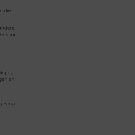
n
n die
 andere
est voor
liging
ngen en
mgeving