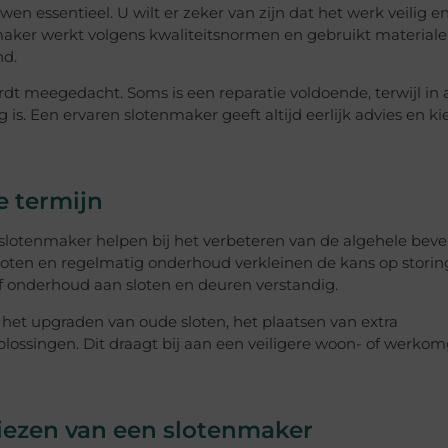
en essentieel. U wilt er zeker van zijn dat het werk veilig e
aker werkt volgens kwaliteitsnormen en gebruikt materiale
nd.
dt meegedacht. Soms is een reparatie voldoende, terwijl in
 is. Een ervaren slotenmaker geeft altijd eerlijk advies en ki
e termijn
lotenmaker helpen bij het verbeteren van de algehele bevei
loten en regelmatig onderhoud verkleinen de kans op stori
ief onderhoud aan sloten en deuren verstandig.
 het upgraden van oude sloten, het plaatsen van extra
lossingen. Dit draagt bij aan een veiligere woon- of werko
kiezen van een slotenmaker