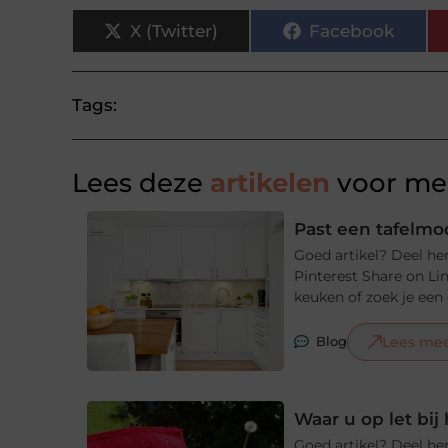
X (Twitter)
Facebook
Tags:
Lees deze
artikelen
voor mee
Past een tafelmod
Goed artikel? Deel he
Pinterest Share on Li
keuken of zoek je een e
Lees me
Blog
Waar u op let bi
Goed artikel? Deel he