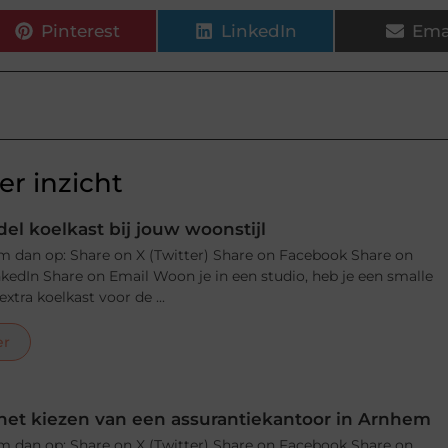
Pinterest
LinkedIn
Ema
r inzicht
el koelkast bij jouw woonstijl
m dan op: Share on X (Twitter) Share on Facebook Share on
nkedIn Share on Email Woon je in een studio, heb je een smalle
xtra koelkast voor de ...
er
j het kiezen van een assurantiekantoor in Arnhem
m dan op: Share on X (Twitter) Share on Facebook Share on