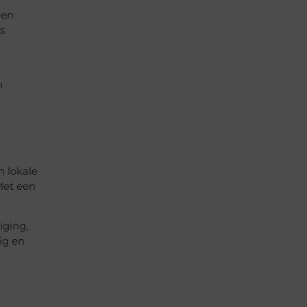
Een
s
n
n lokale
 Met een
iging,
ig en