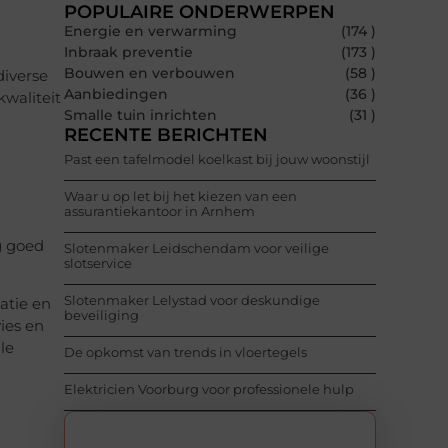
POPULAIRE ONDERWERPEN
Energie en verwarming
(174 )
Inbraak preventie
(173 )
Bouwen en verbouwen
(58 )
diverse
Aanbiedingen
(36 )
kwaliteit
Smalle tuin inrichten
(31 )
RECENTE BERICHTEN
Past een tafelmodel koelkast bij jouw woonstijl
Waar u op let bij het kiezen van een
assurantiekantoor in Arnhem
g goed
Slotenmaker Leidschendam voor veilige
slotservice
Slotenmaker Lelystad voor deskundige
atie en
beveiliging
ies en
le
De opkomst van trends in vloertegels
Elektricien Voorburg voor professionele hulp