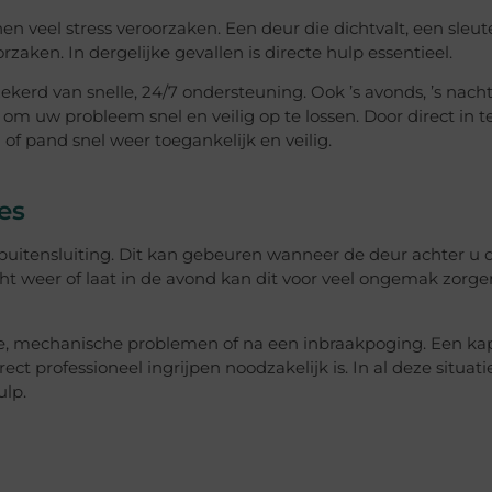
veel stress veroorzaken. Een deur die dichtvalt, een sleute
rzaken. In dergelijke gevallen is directe hulp essentieel.
ekerd van snelle, 24/7 ondersteuning. Ook ’s avonds, ’s nacht
 om uw probleem snel en veilig op te lossen. Door direct in t
f pand snel weer toegankelijk en veilig.
es
uitensluiting. Dit kan gebeuren wanneer de deur achter u d
lecht weer of laat in de avond kan dit voor veel ongemak zorg
ge, mechanische problemen of na een inbraakpoging. Een kap
t professioneel ingrijpen noodzakelijk is. In al deze situati
ulp.