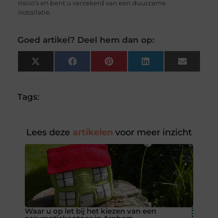
risico’s en bent u verzekerd van een duurzame
installatie.
Goed artikel? Deel hem dan op:
X
Facebook
Pinterest
LinkedIn
Email
(Twitter)
Tags:
Lees deze
artikelen
voor meer inzicht
Waar u op let bij het kiezen van een