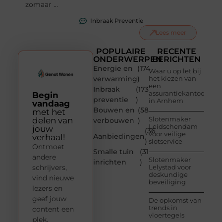
zomaar ...
Inbraak Preventie
Lees meer
POPULAIRE
RECENTE
ONDERWERPEN
BERICHTEN
Energie en
(174
Waar u op let bij
verwarming
)
het kiezen van
een
Inbraak
(173
assurantiekantoor
Begin
preventie
)
in Arnhem
vandaag
Bouwen en
(58
met het
Slotenmaker
delen van
verbouwen
)
Leidschendam
jouw
(36
voor veilige
Aanbiedingen
verhaal!
)
slotservice
Ontmoet
Smalle tuin
(31
andere
Slotenmaker
inrichten
)
schrijvers,
Lelystad voor
deskundige
vind nieuwe
beveiliging
lezers en
geef jouw
De opkomst van
trends in
content een
vloertegels
plek.