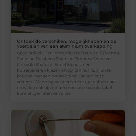
Ontdek de verschillen, mogelijkheden en de
voordelen van een aluminium overkapping
Goed artikel? Deel hem dan op: Share on X (Twitter)
Share on Facebook Share on Pinterest Share on
LinkedIn Share on Email Steeds meer
huiseigenaren kiezen ervoor om hun tuin uit te
breiden met een overkapping. Dat is niet zo
vreemd. We brengen steeds meer tijd buiten door
en willen ook bij minder mooi weer comfortabel
kunnen genieten van onze