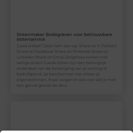
Slotenmaker Bodegraven voor betrouwbare
slotenservice
Goed artikel? Deel hem dan op: Share on X (Twitter)
Share on Facebook Share on Pinterest Share on
LinkedIn Share on Email Zorgeloos wonen met
veilige sloten Goede sloten zijn een belangrijk
onderdeel van de beveiliging van je woning of
bedrijfspand. Ze beschermen niet alleen je
eigendommen, maar zorgen er ook voor dat je met
een gerust gevoel de deur