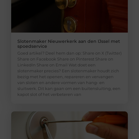
Slotenmaker Nieuwerkerk aan den IJssel met
spoedservice
Goed artikel? Deel hem dan op: Share on X (Twitter)
Share on Facebook Share on Pinterest Share on
LinkedIn Share on Email Wat doet een
slotenmaker precies? Een slotenmaker houdt zich
bezig met het openen, repareren en vervangen
van sloten en andere vormen van hang- en
sluitwerk. Dit kan gaan om een buitensluiting, een
kapot slot of het verbeteren van