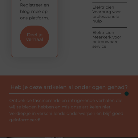
Registreer en
Elektricien
blog mee op
Voorburg voor
professionele
ons platform.
hulp
Elektricien
Deel je
Meerkerk voor
verhaal
betrouwbare
service
Heb je deze artikelen al onder ogen gehad?
Ontdek de fascinerende en intrigerende verhalen die
wij te bieden hebben en mis onze artikelen niet.
Verdiep je in verschillende onderwerpen en blijf goed
geïnformeerd!