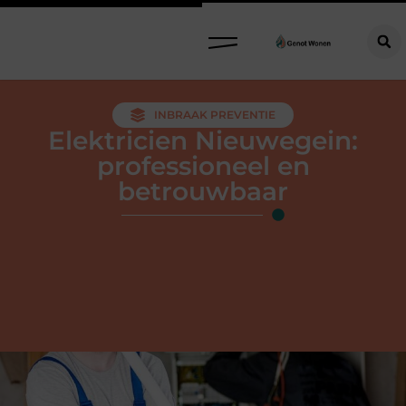
INBRAAK PREVENTIE
Elektricien Nieuwegein:
professioneel en
betrouwbaar