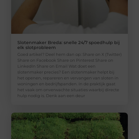
Slotenmaker Breda: snelle 24/7 spoedhulp bij
elk slotprobleem
Goed artikel? Deel hem dan op: Share on X (Twitter)
Share on Facebook Share on Pinterest Share on
LinkedIn Share on Email Wat doet een
slotenmaker precies? Een slotenmaker helpt bij
het openen, repareren en vervangen van sloten in
woningen en bedrijfspanden. In de praktijk gaat
het vaak om onverwachte situaties waarbij directe
hulp nodig is. Denk aan een deur