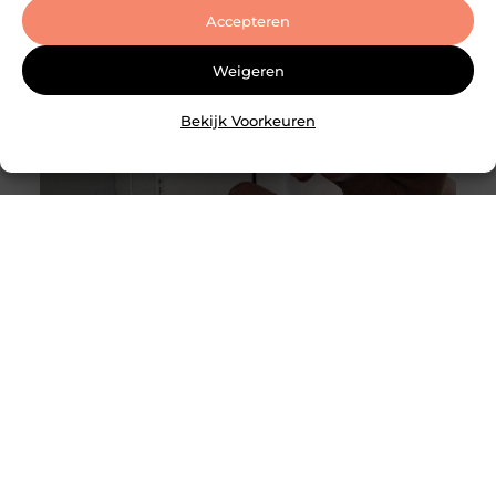
Accepteren
Weigeren
Bekijk Voorkeuren
Slotenmaker Hellevoetsluis met spoedservice
Goed artikel? Deel hem dan op: Share on X (Twitter)
Share on Facebook Share on Pinterest Share on
LinkedIn Share on Email Wat doet een
slotenmaker precies? Een slotenmaker houdt zich
bezig met het openen, vervangen en repareren
van sloten in woningen, bedrijfspanden en
voertuigen. In de praktijk gaat het vaak om
situaties waarin mensen zichzelf hebben
buitengesloten, een sleutel