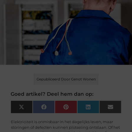
Gepubliceerd Door Genot Wonen
Goed artikel? Deel hem dan op:
X
Facebook
Pinterest
LinkedIn
Email
(Twitter)
Elektriciteit is onmisbaar in het dagelijks leven, maar
storingen of defecten kunnen plotseling ontstaan. Of het