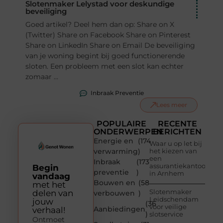
Slotenmaker Lelystad voor deskundige
beveiliging
Goed artikel? Deel hem dan op: Share on X
(Twitter) Share on Facebook Share on Pinterest
Share on LinkedIn Share on Email De beveiliging
van je woning begint bij goed functionerende
sloten. Een probleem met een slot kan echter
zomaar ...
Inbraak Preventie
Lees meer
POPULAIRE
RECENTE
ONDERWERPEN
BERICHTEN
Energie en
(174
Waar u op let bij
verwarming
)
het kiezen van
een
Inbraak
(173
assurantiekantoor
Begin
preventie
)
in Arnhem
vandaag
Bouwen en
(58
met het
Slotenmaker
delen van
verbouwen
)
Leidschendam
jouw
(36
voor veilige
Aanbiedingen
verhaal!
)
slotservice
Ontmoet