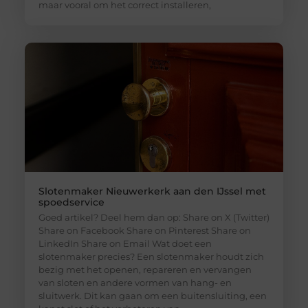
maar vooral om het correct installeren,
Slotenmaker Nieuwerkerk aan den IJssel met
spoedservice
Goed artikel? Deel hem dan op: Share on X (Twitter)
Share on Facebook Share on Pinterest Share on
LinkedIn Share on Email Wat doet een
slotenmaker precies? Een slotenmaker houdt zich
bezig met het openen, repareren en vervangen
van sloten en andere vormen van hang- en
sluitwerk. Dit kan gaan om een buitensluiting, een