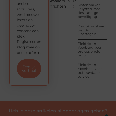
Smalle tuin
(31
andere
Slotenmaker
inrichten
)
schrijvers,
Lelystad voor
deskundige
vind nieuwe
beveiliging
lezers en
geef jouw
De opkomst van
trends in
content een
vloertegels
plek.
Registreer en
Elektricien
blog mee op
Voorburg voor
professionele
ons platform.
hulp
Elektricien
Deel je
Meerkerk voor
verhaal
betrouwbare
service
Heb je deze artikelen al onder ogen gehad?