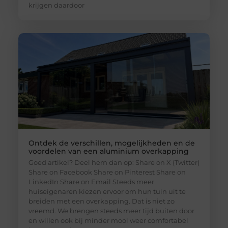
krijgen daardoor
Ontdek de verschillen, mogelijkheden en de
voordelen van een aluminium overkapping
Goed artikel? Deel hem dan op: Share on X (Twitter)
Share on Facebook Share on Pinterest Share on
LinkedIn Share on Email Steeds meer
huiseigenaren kiezen ervoor om hun tuin uit te
breiden met een overkapping. Dat is niet zo
vreemd. We brengen steeds meer tijd buiten door
en willen ook bij minder mooi weer comfortabel