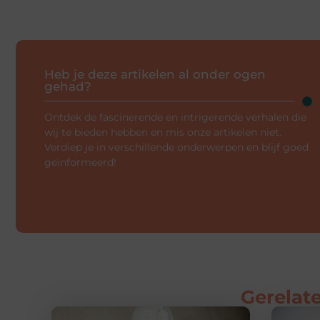
Heb je deze artikelen al onder ogen
gehad?
Ontdek de fascinerende en intrigerende verhalen die
wij te bieden hebben en mis onze artikelen niet.
Verdiep je in verschillende onderwerpen en blijf goed
geïnformeerd!
Gerelate