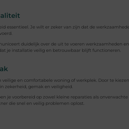
liteit
eid essentieel. Je wilt er zeker van zijn dat de werkzaamhed
voerd.
municeert duidelijk over de uit te voeren werkzaamheden en
 je installatie veilig en betrouwbaar blijft functioneren.
mak
en veilige en comfortabele woning of werkplek. Door te kieze
e in zekerheid, gemak en veiligheid.
ben je voorbereid op zowel kleine reparaties als onverwachte
ner die snel en veilig problemen oplost.