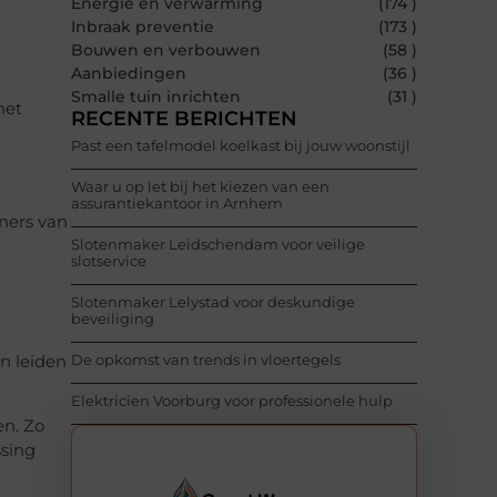
Energie en verwarming
(174 )
Inbraak preventie
(173 )
Bouwen en verbouwen
(58 )
Aanbiedingen
(36 )
Smalle tuin inrichten
(31 )
het
RECENTE BERICHTEN
Past een tafelmodel koelkast bij jouw woonstijl
Waar u op let bij het kiezen van een
assurantiekantoor in Arnhem
oners van
Slotenmaker Leidschendam voor veilige
slotservice
Slotenmaker Lelystad voor deskundige
beveiliging
De opkomst van trends in vloertegels
n leiden
Elektricien Voorburg voor professionele hulp
en. Zo
ssing