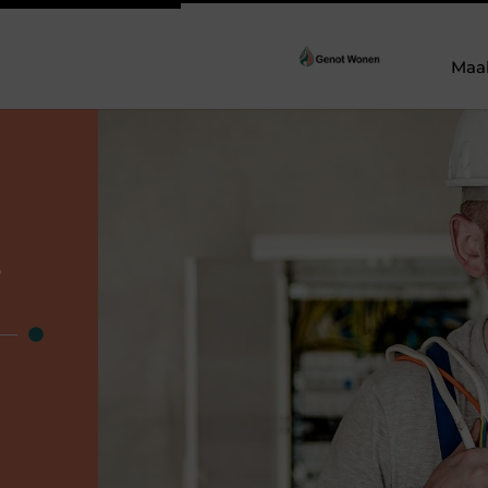
Maa
r