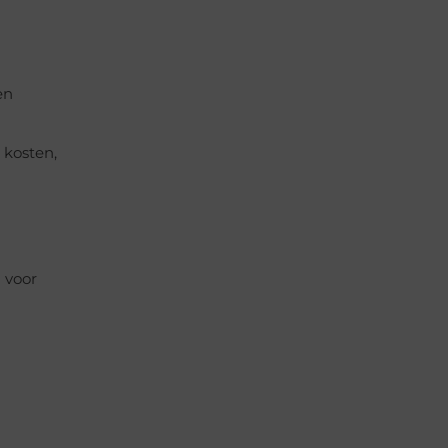
en
 kosten,
n voor