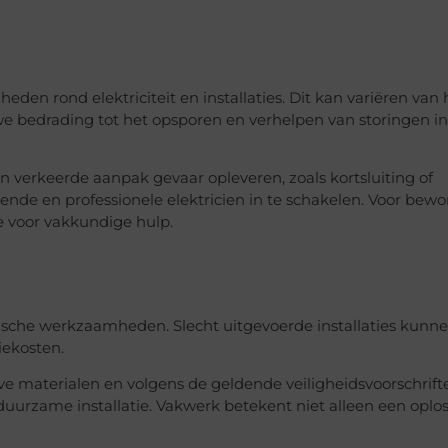
eden rond elektriciteit en installaties. Dit kan variëren van 
uwe bedrading tot het opsporen en verhelpen van storingen in
 verkeerde aanpak gevaar opleveren, zoals kortsluiting of
nde en professionele elektricien in te schakelen. Voor bew
 voor vakkundige hulp.
trische werkzaamheden. Slecht uitgevoerde installaties kunne
iekosten.
eve materialen en volgens de geldende veiligheidsvoorschrift
duurzame installatie. Vakwerk betekent niet alleen een oplo