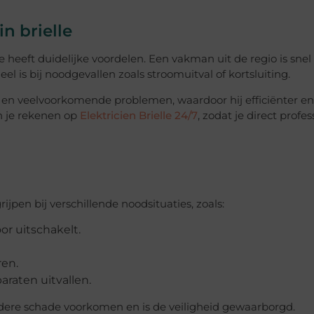
in brielle
le heeft duidelijke voordelen. Een vakman uit de regio is snel 
eel is bij noodgevallen zoals stroomuitval of kortsluiting.
 en veelvoorkomende problemen, waardoor hij efficiënter en 
un je rekenen op
Elektricien Brielle 24/7
, zodat je direct profe
ijpen bij verschillende noodsituaties, zoals:
or uitschakelt.
ren.
raten uitvallen.
dere schade voorkomen en is de veiligheid gewaarborgd.