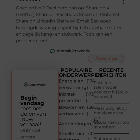
Goed artikel? Deel hem dan op: Share on X
(Twitter) Share on Facebook Share on Pinterest
Share on LinkedIn Share on Email Een goed
beveiligde woning begint bij betrouwbare sloten
en degelijk hang- en sluitwerk. Toch kan een
probleem met ...
Inbraak Preventie
Lees meer
POPULAIRE
RECENTE
ONDERWERPEN
BERICHTEN
Energie en
(174
Past een
verwarming
)
tafelmodel
koelkast bij jouw
Inbraak
(173
woonstijl
Begin
preventie
)
vandaag
Bouwen en
(58
met het
Waar u op let bij
het kiezen van
delen van
verbouwen
)
een
jouw
(36
assurantiekantoor
Aanbiedingen
verhaal!
)
in Arnhem
Ontmoet
Smalle tuin
(31
andere
Slotenmaker