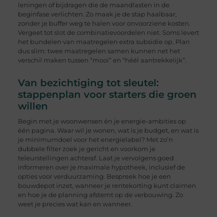
leningen of bijdragen die de maandlasten in de
beginfase verlichten. Zo maak je de stap haalbaar,
zonder je buffer weg te halen voor onvoorziene kosten.
Vergeet tot slot de combinatievoordelen niet. Soms levert
het bundelen van maatregelen extra subsidie op. Plan
dus slim: twee maatregelen samen kunnen net het
verschil maken tussen “mooi” en “héél aantrekkelijk”.
Van bezichtiging tot sleutel:
stappenplan voor starters die groen
willen
Begin met je woonwensen én je energie-ambities op
één pagina. Waar wil je wonen, wat is je budget, en wat is
je minimumdoel voor het energielabel? Met zo’n
dubbele filter zoek je gericht en voorkom je
teleurstellingen achteraf. Laat je vervolgens goed
informeren over je maximale hypotheek, inclusief de
opties voor verduurzaming. Bespreek hoe je een
bouwdepot inzet, wanneer je rentekorting kunt claimen
en hoe je de planning afstemt op de verbouwing. Zo
weet je precies wat kan en wanneer.