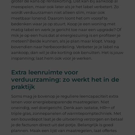
groter de kans op rentekorting. Dat kan bij aankoop al
meespelen, maar ook later als je het label verbetert. Zo
wordt verduurzamen niet alleen slim, maar ook
meetbaar lonend. Daarom loont het om vooraf te
bedenken waar je op stuurt. Koop je een woning met
matig label en werk je gericht toe naar een upgrade? Of
mik je op een huis dat al energiezuinig is en profiteer je
meteen? Beide kunnen, als je plan maar klopt. Vraag
bovendien naar herbeoordeling. Verbeter je je label na
aankoop, dan wil je die korting ook benutten. Het is jouw
inspanning; laat hem ook voor je werken.
Extra leenruimte voor
verduurzaming: zo werkt het in de
praktijk
Soms mag je bovenop je reguliere leencapaciteit extra
lenen voor energiebesparende maatregelen. Niet
oneindig, wel doelgericht. Denk aan isolatie, HR++ of
triple glas, zonnepanelen of warmtepomptechniek. Met
een bouwdepot laat je de uitvoering verzorgen en betaal
je de facturen direct uit dat potje. Belangrijk is goed
plannen. Maak een lijst van maatregelen, laat offertes