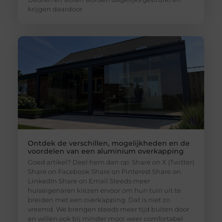
krijgen daardoor
Ontdek de verschillen, mogelijkheden en de
voordelen van een aluminium overkapping
Goed artikel? Deel hem dan op: Share on X (Twitter)
Share on Facebook Share on Pinterest Share on
LinkedIn Share on Email Steeds meer
huiseigenaren kiezen ervoor om hun tuin uit te
breiden met een overkapping. Dat is niet zo
vreemd. We brengen steeds meer tijd buiten door
en willen ook bij minder mooi weer comfortabel