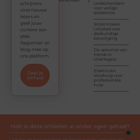
inrichten
)
schrijvers,
Leidschendam
voor veilige
vind nieuwe
slotservice
lezers en
geef jouw
Slotenmaker
Lelystad voor
content een
deskundige
plek.
beveiliging
Registreer en
blog mee op
De opkomst van
trends in
ons platform.
vloertegels
Elektricien
Deel je
Voorburg voor
verhaal
professionele
hulp
Heb je deze artikelen al onder ogen gehad?
Ontdek de fascinerende en intrigerende verhalen die