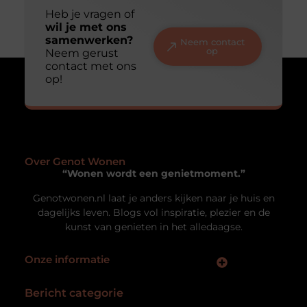
Heb je vragen of
wil je met ons
samenwerken?
Neem contact
op
Neem gerust
contact met ons
op!
Over Genot Wonen
“Wonen wordt een genietmoment.”
Genotwonen.nl laat je anders kijken naar je huis en
dagelijks leven. Blogs vol inspiratie, plezier en de
kunst van genieten in het alledaagse.
Onze informatie
Kwaliteit Backlinks Kopen: Zo Vergroot Jij de Autoriteit van je Website
Geld Verdienen met Links: Zo Zet Jij Jouw Website om in een Inkomstenbron
Bericht categorie