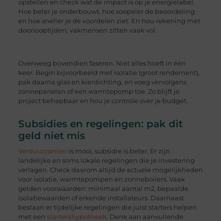
opstellen en check wat de impact is op je energielabel.
Hoe beter je onderbouwt, hoe soepeler de beoordeling
en hoe sneller je de voordelen ziet. En hou rekening met
doorlooptijden; vakmensen zitten vaak vol.
Overweeg bovendien faseren. Niet alles hoeft in één
keer. Begin bijvoorbeeld met isolatie (groot rendement),
pak daarna glas en kierdichting, en voeg vervolgens
zonnepanelen of een warmtepomp toe. Zo blijft je
project behapbaar en hou je controle over je budget.
Subsidies en regelingen: pak dit
geld niet mis
Verduurzamen
is mooi, subsidie is beter. Er zijn
landelijke en soms lokale regelingen die je investering
verlagen. Check daarom altijd de actuele mogelijkheden
voor isolatie, warmtepompen en zonneboilers. Vaak
gelden voorwaarden: minimaal aantal m2, bepaalde
isolatiewaarden of erkende installateurs. Daarnaast
bestaan er tijdelijke regelingen die juist starters helpen
met een
startershypotheek
. Denk aan aanvullende