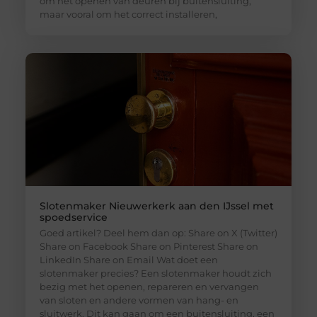
om het openen van deuren bij buitensluiting,
maar vooral om het correct installeren,
Slotenmaker Nieuwerkerk aan den IJssel met
spoedservice
Goed artikel? Deel hem dan op: Share on X (Twitter)
Share on Facebook Share on Pinterest Share on
LinkedIn Share on Email Wat doet een
slotenmaker precies? Een slotenmaker houdt zich
bezig met het openen, repareren en vervangen
van sloten en andere vormen van hang- en
sluitwerk. Dit kan gaan om een buitensluiting, een