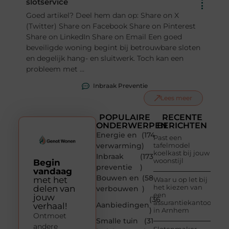
slotservice
Goed artikel? Deel hem dan op: Share on X
(Twitter) Share on Facebook Share on Pinterest
Share on LinkedIn Share on Email Een goed
beveiligde woning begint bij betrouwbare sloten
en degelijk hang- en sluitwerk. Toch kan een
probleem met ...
Inbraak Preventie
Lees meer
POPULAIRE
RECENTE
ONDERWERPEN
BERICHTEN
Energie en
(174
Past een
verwarming
)
tafelmodel
koelkast bij jouw
Inbraak
(173
woonstijl
Begin
preventie
)
vandaag
Bouwen en
(58
met het
Waar u op let bij
het kiezen van
delen van
verbouwen
)
een
jouw
(36
assurantiekantoor
Aanbiedingen
verhaal!
)
in Arnhem
Ontmoet
Smalle tuin
(31
andere