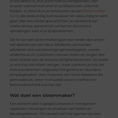
je slot defect is, of je jezelf hebt buitengesloten, een
ervaren vakman kan snel en professioneel uitkomst
bieden. In Venlo kun je vertrouwen op een
Slotenmaker
Venlo
die deskundig, betrouwbaar en vakkundig te werk
gaat. Met een lokale specialist ben je verzekerd van
snelle service, persoonlijk contact en duurzame
oplossingen voor al je slotproblemen.
De rol van een slotenmaker gaat veel verder dan alleen
het openen van een deur. Moderne vakmensen
adviseren ook over beveiligingsmaatregelen, voeren
onderhoud uit, installeren nieuwe sloten en zorgen dat
alles voldoet aan de actuele veiligheidsnormen. Zo wordt
je woning niet alleen veiliger, maar voorkom je ook dat
kleine problemen uitgroeien tot grotere en duurdere
schadegevallen. Voor inwoners van Venlo betekent dit
gemoedsrust, zeker in situaties waarin snelheid en
betrouwbaarheid cruciaal zijn.
Wat doet een slotenmaker?
Een slotenmaker is gespecialiseerd in het openen,
repareren, vervangen en plaatsen van sloten en
sleutelsystemen. Dit varieert van het openen van een