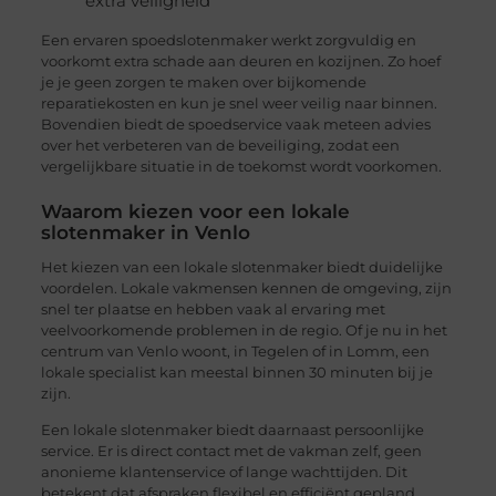
extra veiligheid
Een ervaren spoedslotenmaker werkt zorgvuldig en
voorkomt extra schade aan deuren en kozijnen. Zo hoef
je je geen zorgen te maken over bijkomende
reparatiekosten en kun je snel weer veilig naar binnen.
Bovendien biedt de spoedservice vaak meteen advies
over het verbeteren van de beveiliging, zodat een
vergelijkbare situatie in de toekomst wordt voorkomen.
Waarom kiezen voor een lokale
slotenmaker in Venlo
Het kiezen van een lokale slotenmaker biedt duidelijke
voordelen. Lokale vakmensen kennen de omgeving, zijn
snel ter plaatse en hebben vaak al ervaring met
veelvoorkomende problemen in de regio. Of je nu in het
centrum van Venlo woont, in Tegelen of in Lomm, een
lokale specialist kan meestal binnen 30 minuten bij je
zijn.
Een lokale slotenmaker biedt daarnaast persoonlijke
service. Er is direct contact met de vakman zelf, geen
anonieme klantenservice of lange wachttijden. Dit
betekent dat afspraken flexibel en efficiënt gepland