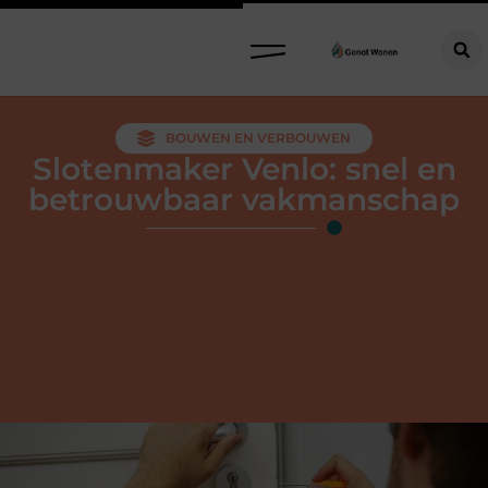
BOUWEN EN VERBOUWEN
Slotenmaker Venlo: snel en
betrouwbaar vakmanschap