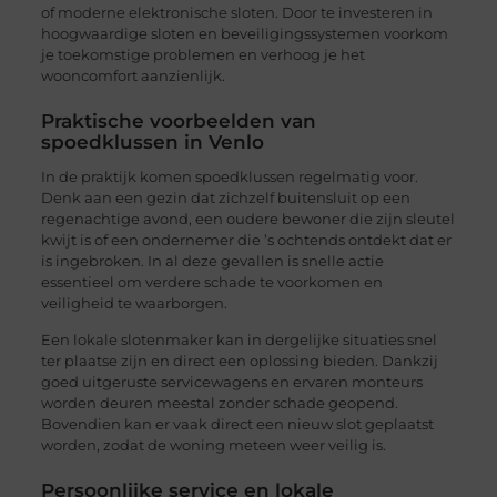
of moderne elektronische sloten. Door te investeren in
hoogwaardige sloten en beveiligingssystemen voorkom
je toekomstige problemen en verhoog je het
wooncomfort aanzienlijk.
Praktische voorbeelden van
spoedklussen in Venlo
In de praktijk komen spoedklussen regelmatig voor.
Denk aan een gezin dat zichzelf buitensluit op een
regenachtige avond, een oudere bewoner die zijn sleutel
kwijt is of een ondernemer die ’s ochtends ontdekt dat er
is ingebroken. In al deze gevallen is snelle actie
essentieel om verdere schade te voorkomen en
veiligheid te waarborgen.
Een lokale slotenmaker kan in dergelijke situaties snel
ter plaatse zijn en direct een oplossing bieden. Dankzij
goed uitgeruste servicewagens en ervaren monteurs
worden deuren meestal zonder schade geopend.
Bovendien kan er vaak direct een nieuw slot geplaatst
worden, zodat de woning meteen weer veilig is.
Persoonlijke service en lokale