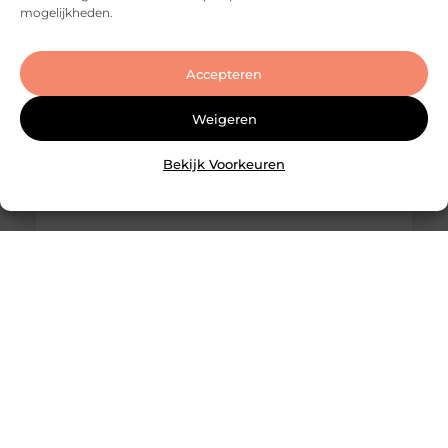
succesvolle transactie
mogelijkheden.
Accepteren
Weigeren
Bekijk Voorkeuren
Slotenmaker Bodegraven voor betrouwbare
slotenservice
Goed artikel? Deel hem dan op: Share on X (Twitter)
Share on Facebook Share on Pinterest Share on
LinkedIn Share on Email Zorgeloos wonen met
veilige sloten Goede sloten zijn een belangrijk
onderdeel van de beveiliging van je woning of
bedrijfspand. Ze beschermen niet alleen je
eigendommen, maar zorgen er ook voor dat je met
een gerust gevoel de deur