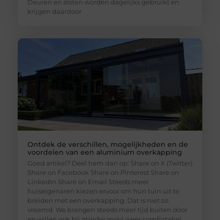
Deuren en sloten worden dagelijks gebruikt en
krijgen daardoor
Ontdek de verschillen, mogelijkheden en de
voordelen van een aluminium overkapping
Goed artikel? Deel hem dan op: Share on X (Twitter)
Share on Facebook Share on Pinterest Share on
LinkedIn Share on Email Steeds meer
huiseigenaren kiezen ervoor om hun tuin uit te
breiden met een overkapping. Dat is niet zo
vreemd. We brengen steeds meer tijd buiten door
en willen ook bij minder mooi weer comfortabel