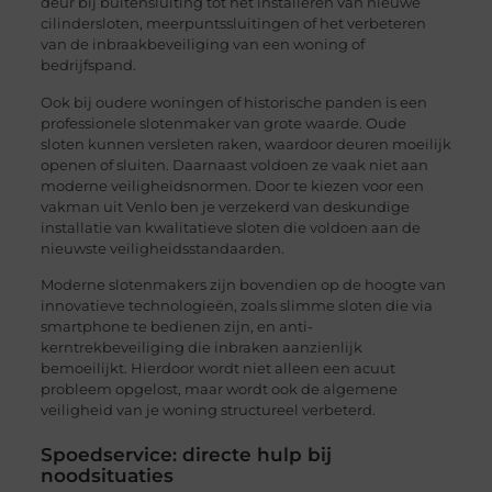
deur bij buitensluiting tot het installeren van nieuwe
cilindersloten, meerpuntssluitingen of het verbeteren
van de inbraakbeveiliging van een woning of
bedrijfspand.
Ook bij oudere woningen of historische panden is een
professionele slotenmaker van grote waarde. Oude
sloten kunnen versleten raken, waardoor deuren moeilijk
openen of sluiten. Daarnaast voldoen ze vaak niet aan
moderne veiligheidsnormen. Door te kiezen voor een
vakman uit Venlo ben je verzekerd van deskundige
installatie van kwalitatieve sloten die voldoen aan de
nieuwste veiligheidsstandaarden.
Moderne slotenmakers zijn bovendien op de hoogte van
innovatieve technologieën, zoals slimme sloten die via
smartphone te bedienen zijn, en anti-
kerntrekbeveiliging die inbraken aanzienlijk
bemoeilijkt. Hierdoor wordt niet alleen een acuut
probleem opgelost, maar wordt ook de algemene
veiligheid van je woning structureel verbeterd.
Spoedservice: directe hulp bij
noodsituaties