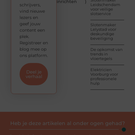
Slotenmaker
inrichten
)
schrijvers,
Leidschendam
voor veilige
vind nieuwe
slotservice
lezers en
geef jouw
Slotenmaker
Lelystad voor
content een
deskundige
plek.
beveiliging
Registreer en
blog mee op
De opkomst van
trends in
ons platform.
vloertegels
Elektricien
Deel je
Voorburg voor
verhaal
professionele
hulp
Heb je deze artikelen al onder ogen gehad?