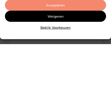
Accepteren
Weigeren
Bekijk Voorkeuren
Slotenmaker Bodegraven voor betrouwbare
slotenservice
Goed artikel? Deel hem dan op: Share on X (Twitter)
Share on Facebook Share on Pinterest Share on
LinkedIn Share on Email Zorgeloos wonen met
veilige sloten Goede sloten zijn een belangrijk
onderdeel van de beveiliging van je woning of
bedrijfspand. Ze beschermen niet alleen je
eigendommen, maar zorgen er ook voor dat je met
een gerust gevoel de deur