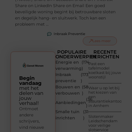
Share on LinkedIn Share on Email Een goed
beveiligde woning begint bij betrouwbare sloten
en degelijk hang- en sluitwerk. Toch kan een
probleem met ...
Inbraak Preventie
Lees meer
POPULAIRE
RECENTE
ONDERWERPEN
BERICHTEN
Energie en
(174
Past een
verwarming
)
tafelmodel
koelkast bij jouw
Inbraak
(173
woonstijl
Begin
preventie
)
vandaag
Bouwen en
(58
met het
Waar u op let bij
het kiezen van
delen van
verbouwen
)
een
jouw
(36
assurantiekantoor
Aanbiedingen
verhaal!
)
in Arnhem
Ontmoet
Smalle tuin
(31
andere
Slotenmaker
inrichten
)
schrijvers,
Leidschendam
voor veilige
vind nieuwe
slotservice