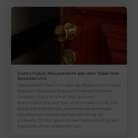
Slotenmaker Nieuwerkerk aan den IJssel met
spoedservice
Goed artikel? Deel hem dan op: Share on X (Twitter)
Share on Facebook Share on Pinterest Share on
LinkedIn Share on Email Wat doet een
slotenmaker precies? Een slotenmaker houdt zich
bezig met het openen, repareren en vervangen
van sloten en andere vormen van hang- en
sluitwerk. Dit kan gaan om een buitensluiting, een
kapot slot of het verbeteren van