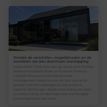
Ontdek de verschillen, mogelijkheden en de
voordelen van een aluminium overkapping
Goed artikel? Deel hem dan op: Share on X (Twitter)
Share on Facebook Share on Pinterest Share on
LinkedIn Share on Email Steeds meer
huiseigenaren kiezen ervoor om hun tuin uit te
breiden met een overkapping. Dat is niet zo
vreemd. We brengen steeds meer tijd buiten door
en willen ook bij minder mooi weer comfortabel
kunnen genieten van onze