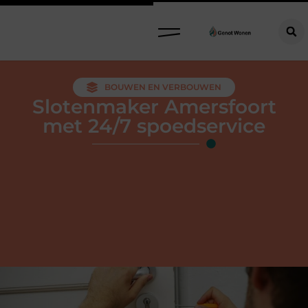
BOUWEN EN VERBOUWEN
Slotenmaker Amersfoort
met 24/7 spoedservice