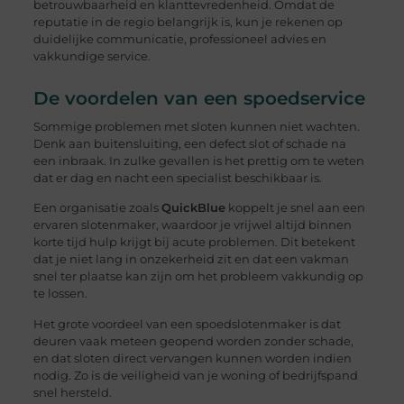
betrouwbaarheid en klanttevredenheid. Omdat de
reputatie in de regio belangrijk is, kun je rekenen op
duidelijke communicatie, professioneel advies en
vakkundige service.
De voordelen van een spoedservice
Sommige problemen met sloten kunnen niet wachten.
Denk aan buitensluiting, een defect slot of schade na
een inbraak. In zulke gevallen is het prettig om te weten
dat er dag en nacht een specialist beschikbaar is.
Een organisatie zoals
QuickBlue
koppelt je snel aan een
ervaren slotenmaker, waardoor je vrijwel altijd binnen
korte tijd hulp krijgt bij acute problemen. Dit betekent
dat je niet lang in onzekerheid zit en dat een vakman
snel ter plaatse kan zijn om het probleem vakkundig op
te lossen.
Het grote voordeel van een spoedslotenmaker is dat
deuren vaak meteen geopend worden zonder schade,
en dat sloten direct vervangen kunnen worden indien
nodig. Zo is de veiligheid van je woning of bedrijfspand
snel hersteld.