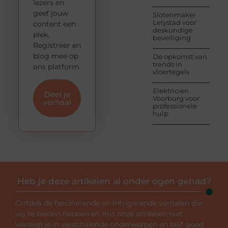
lezers en
geef jouw
Slotenmaker
Lelystad voor
content een
deskundige
plek.
beveiliging
Registreer en
blog mee op
De opkomst van
trends in
ons platform.
vloertegels
Elektricien
Deel je
Voorburg voor
verhaal
professionele
hulp
Heb je deze artikelen al onder ogen gehad?
Ontdek de fascinerende en intrigerende verhalen die
wij te bieden hebben en mis onze artikelen niet.
Verdiep je in verschillende onderwerpen en blijf goed