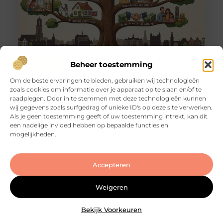
Tips voor een zorgeloze huizenverkoop in
Beheer toestemming
Utrecht
Om de beste ervaringen te bieden, gebruiken wij technologieën
Goed artikel? Deel hem dan op: Share on X (Twitter)
zoals cookies om informatie over je apparaat op te slaan en/of te
Share on Facebook Share on Pinterest Share on
raadplegen. Door in te stemmen met deze technologieën kunnen
LinkedIn Share on Email Je huis verkopen in
wij gegevens zoals surfgedrag of unieke ID's op deze site verwerken.
Utrecht: dat klinkt eenvoudiger dan het in de
Als je geen toestemming geeft of uw toestemming intrekt, kan dit
praktijk vaak is. De markt is dynamisch, de vraag is
een nadelige invloed hebben op bepaalde functies en
groot en woningen wisselen regelmatig snel van
mogelijkheden.
eigenaar. Maar dat betekent niet dat een
succesvolle transactie
Accepteren
Weigeren
Bekijk Voorkeuren