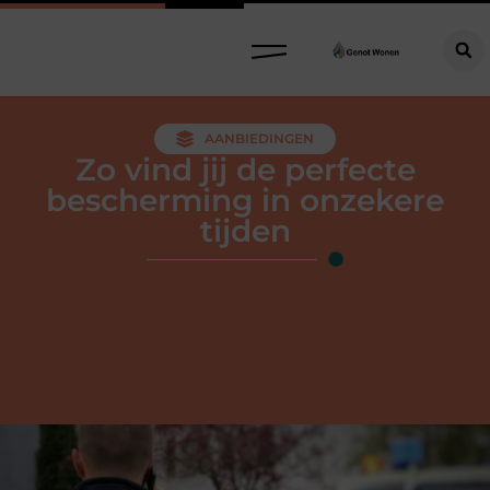
AANBIEDINGEN
Zo vind jij de perfecte
bescherming in onzekere
tijden