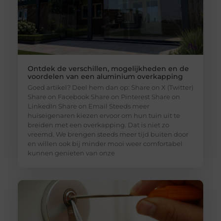
Ontdek de verschillen, mogelijkheden en de
voordelen van een aluminium overkapping
Goed artikel? Deel hem dan op: Share on X (Twitter)
Share on Facebook Share on Pinterest Share on
LinkedIn Share on Email Steeds meer
huiseigenaren kiezen ervoor om hun tuin uit te
breiden met een overkapping. Dat is niet zo
vreemd. We brengen steeds meer tijd buiten door
en willen ook bij minder mooi weer comfortabel
kunnen genieten van onze