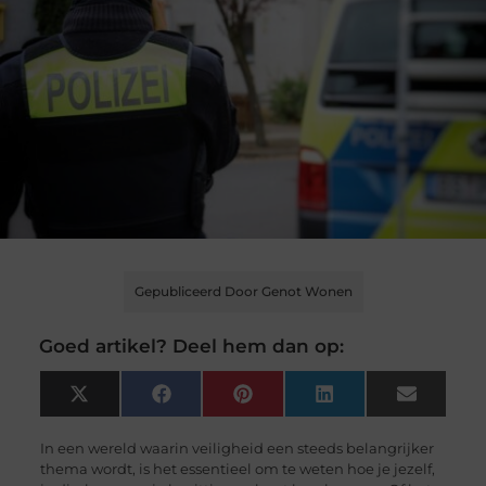
Gepubliceerd Door Genot Wonen
Goed artikel? Deel hem dan op:
X
Facebook
Pinterest
LinkedIn
Email
(Twitter)
In een wereld waarin veiligheid een steeds belangrijker
thema wordt, is het essentieel om te weten hoe je jezelf,