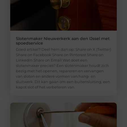
Slotenmaker Nieuwerkerk aan den IJssel met
spoedservice
Goed artikel? Deel hem dan op: Share on X (Twitter)
Share on Facebook Share on Pinterest Share on
LinkedIn Share on Email Wat doet een
slotenmaker precies? Een slotenmaker houdt zich
bezig met het openen, repareren en vervangen
van sloten en andere vormen van hang- en
sluitwerk. Dit kan gaan om een buitensluiting, een
kapot slot of het verbeteren van