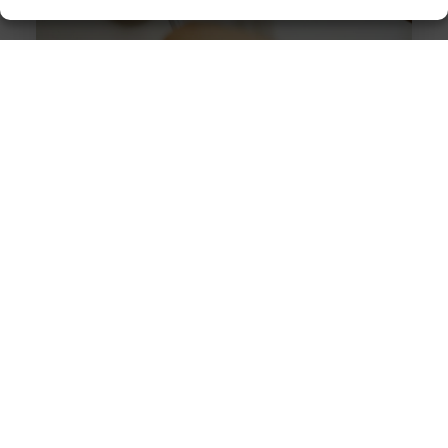
Slotenmaker Bodegraven voor betrouwbare
slotenservice
Goed artikel? Deel hem dan op: Share on X (Twitter)
Share on Facebook Share on Pinterest Share on
LinkedIn Share on Email Zorgeloos wonen met
veilige sloten Goede sloten zijn een belangrijk
onderdeel van de beveiliging van je woning of
bedrijfspand. Ze beschermen niet alleen je
eigendommen, maar zorgen er ook voor dat je met
een gerust gevoel de deur