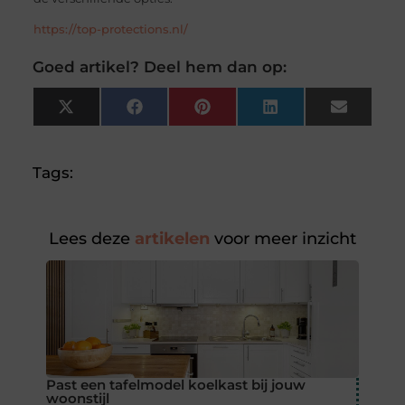
https://top-protections.nl/
Goed artikel? Deel hem dan op:
X
Facebook
Pinterest
LinkedIn
Email
(Twitter)
Tags:
Lees deze
artikelen
voor meer inzicht
Past een tafelmodel koelkast bij jouw
woonstijl