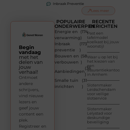
Inbraak Preventie
Lees meer
POPULAIRE
RECENTE
ONDERWERPEN
BERICHTEN
Energie en
(174
Past een
verwarming
)
tafelmodel
koelkast bij jouw
Inbraak
(173
woonstijl
Begin
preventie
)
vandaag
Bouwen en
(58
met het
Waar u op let bij
het kiezen van
delen van
verbouwen
)
een
jouw
(36
assurantiekantoor
Aanbiedingen
verhaal!
)
in Arnhem
Ontmoet
Smalle tuin
(31
andere
Slotenmaker
inrichten
)
schrijvers,
Leidschendam
voor veilige
vind nieuwe
slotservice
lezers en
geef jouw
Slotenmaker
Lelystad voor
content een
deskundige
plek.
beveiliging
Registreer en