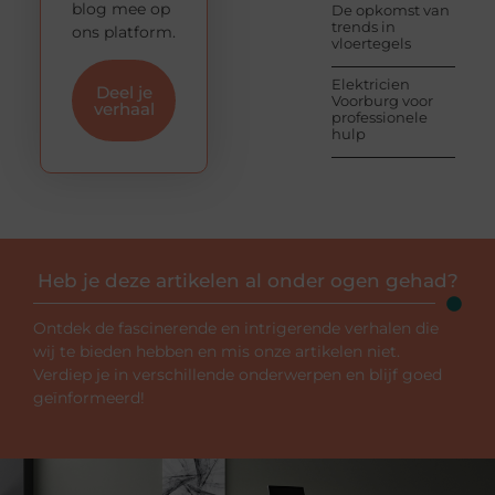
blog mee op
De opkomst van
trends in
ons platform.
vloertegels
Elektricien
Deel je
Voorburg voor
verhaal
professionele
hulp
Heb je deze artikelen al onder ogen gehad?
Ontdek de fascinerende en intrigerende verhalen die
wij te bieden hebben en mis onze artikelen niet.
Verdiep je in verschillende onderwerpen en blijf goed
geïnformeerd!