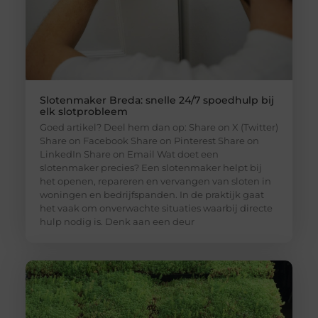
Slotenmaker Breda: snelle 24/7 spoedhulp bij
elk slotprobleem
Goed artikel? Deel hem dan op: Share on X (Twitter)
Share on Facebook Share on Pinterest Share on
LinkedIn Share on Email Wat doet een
slotenmaker precies? Een slotenmaker helpt bij
het openen, repareren en vervangen van sloten in
woningen en bedrijfspanden. In de praktijk gaat
het vaak om onverwachte situaties waarbij directe
hulp nodig is. Denk aan een deur